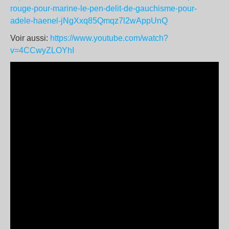
rouge-pour-marine-le-pen-delit-de-gauchisme-pour-
adele-haenel-jNgXxq85Qmqz7l2wAppUnQ
Voir aussi:
https://www.youtube.com/watch?
v=4CCwyZLOYhI