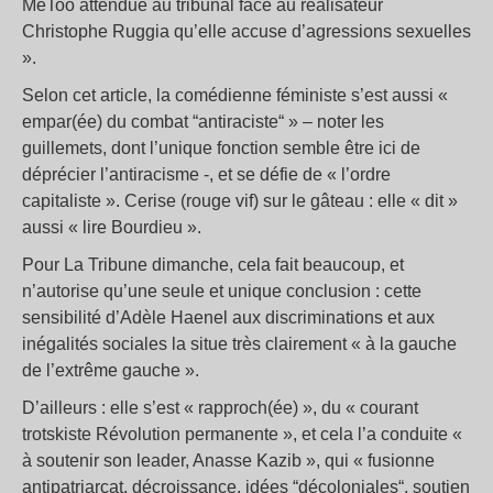
MeToo attendue au tribunal face au réalisateur
Christophe Ruggia qu’elle accuse d’agressions sexuelles
».
Selon cet article, la comédienne féministe s’est aussi «
empar(ée) du combat “antiraciste“ » – noter les
guillemets, dont l’unique fonction semble être ici de
déprécier l’antiracisme -, et se défie de « l’ordre
capitaliste ». Cerise (rouge vif) sur le gâteau : elle « dit »
aussi « lire Bourdieu ».
Pour La Tribune dimanche, cela fait beaucoup, et
n’autorise qu’une seule et unique conclusion : cette
sensibilité d’Adèle Haenel aux discriminations et aux
inégalités sociales la situe très clairement « à la gauche
de l’extrême gauche ».
D’ailleurs : elle s’est « rapproch(ée) », du « courant
trotskiste Révolution permanente », et cela l’a conduite «
à soutenir son leader, Anasse Kazib », qui « fusionne
antipatriarcat, décroissance, idées “décoloniales“, soutien