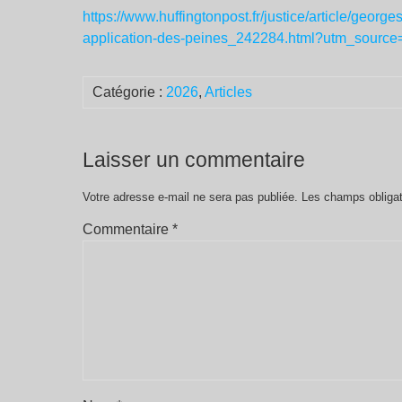
https://www.huffingtonpost.fr/justice/article/george
application-des-peines_242284.html?utm_source=p
Catégorie :
2026
,
Articles
Laisser un commentaire
Votre adresse e-mail ne sera pas publiée.
Les champs obligat
Commentaire
*