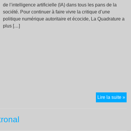
de l’intelligence artificielle (IA) dans tous les pans de la
société. Pour continuer à faire vivre la critique d’une
politique numérique autoritaire et écocide, La Quadrature a
plus […]
C’
Lire la suite »
pa
de
tronal
l’I
c’e