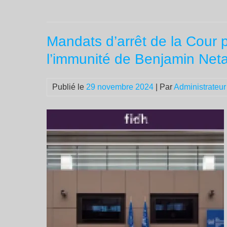
Mandats d’arrêt de la Cour p
l’immunité de Benjamin Net
Publié le
29 novembre 2024
| Par
Administrateur