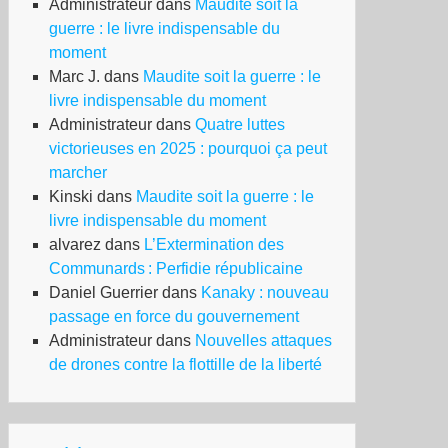
Administrateur
dans
Maudite soit la
guerre : le livre indispensable du
moment
Marc J.
dans
Maudite soit la guerre : le
livre indispensable du moment
Administrateur
dans
Quatre luttes
victorieuses en 2025 : pourquoi ça peut
marcher
Kinski
dans
Maudite soit la guerre : le
livre indispensable du moment
alvarez
dans
L’Extermination des
Communards : Perfidie républicaine
Daniel Guerrier
dans
Kanaky : nouveau
passage en force du gouvernement
est
Administrateur
dans
Nouvelles attaques
s
de drones contre la flottille de la liberté
A,
st