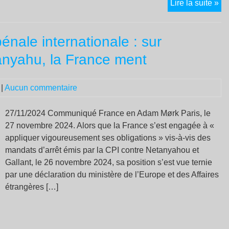
Ca
Lire la suite »
soc
et
énale internationale : sur
pil
pa
anyahu, la France ment
|
Aucun commentaire
27/11/2024 Communiqué France en Adam Mørk Paris, le
27 novembre 2024. Alors que la France s’est engagée à «
appliquer vigoureusement ses obligations » vis-à-vis des
mandats d’arrêt émis par la CPI contre Netanyahou et
Gallant, le 26 novembre 2024, sa position s’est vue ternie
par une déclaration du ministère de l’Europe et des Affaires
étrangères […]