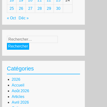
18
19
20
21
22
23
24
25
26
27
28
29
30
« Oct
Déc »
ndats
Rechercher :
rrêt
ur
nale
Catégories
ernationale :
r
2026
immunité
Accueil
Août 2026
njamin
Articles
tanyahu,
Avril 2026