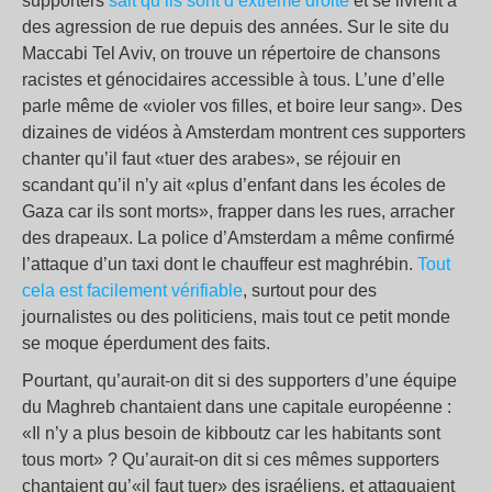
supporters
sait qu’ils sont d’extrême droite
et se livrent à
des agression de rue depuis des années. Sur le site du
Maccabi Tel Aviv, on trouve un répertoire de chansons
racistes et génocidaires accessible à tous. L’une d’elle
parle même de «violer vos filles, et boire leur sang». Des
dizaines de vidéos à Amsterdam montrent ces supporters
chanter qu’il faut «tuer des arabes», se réjouir en
scandant qu’il n’y ait «plus d’enfant dans les écoles de
Gaza car ils sont morts», frapper dans les rues, arracher
des drapeaux. La police d’Amsterdam a même confirmé
l’attaque d’un taxi dont le chauffeur est maghrébin.
Tout
cela est facilement vérifiable
, surtout pour des
journalistes ou des politiciens, mais tout ce petit monde
se moque éperdument des faits.
Pourtant, qu’aurait-on dit si des supporters d’une équipe
du Maghreb chantaient dans une capitale européenne :
«Il n’y a plus besoin de kibboutz car les habitants sont
tous mort» ? Qu’aurait-on dit si ces mêmes supporters
chantaient qu’«il faut tuer» des israéliens, et attaquaient