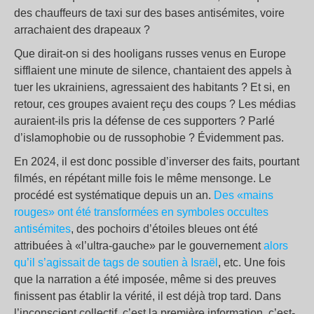
des chauffeurs de taxi sur des bases antisémites, voire
arrachaient des drapeaux ?
Que dirait-on si des hooligans russes venus en Europe
sifflaient une minute de silence, chantaient des appels à
tuer les ukrainiens, agressaient des habitants ? Et si, en
retour, ces groupes avaient reçu des coups ? Les médias
auraient-ils pris la défense de ces supporters ? Parlé
d’islamophobie ou de russophobie ? Évidemment pas.
En 2024, il est donc possible d’inverser des faits, pourtant
filmés, en répétant mille fois le même mensonge. Le
procédé est systématique depuis un an.
Des «mains
rouges» ont été transformées en symboles occultes
antisémites
, des pochoirs d’étoiles bleues ont été
attribuées à «l’ultra-gauche» par le gouvernement
alors
qu’il s’agissait de tags de soutien à Israël
, etc. Une fois
que la narration a été imposée, même si des preuves
finissent pas établir la vérité, il est déjà trop tard. Dans
l’inconscient collectif, c’est la première information, c’est-