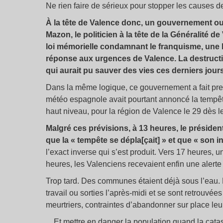
Ne rien faire de sérieux pour stopper les causes 
À la tête de Valence donc, un gouvernement ouv
Mazon, le politicien à la tête de la Généralité d
loi mémorielle condamnant le franquisme, une l
réponse aux urgences de Valence. La destructio
qui aurait pu sauver des vies ces derniers jours
Dans la même logique, ce gouvernement a fait preu
météo espagnole avait pourtant annoncé la tempêt
haut niveau, pour la région de Valence le 29 dès l
Malgré ces prévisions, à 13 heures, le présiden
que la «
tempête se dépla[çait]
» et que «
son in
l’exact inverse qui s’est produit. Vers 17 heures,
heures, les Valenciens recevaient enfin une alerte 
Trop tard. Des communes étaient déjà sous l’eau. D
travail ou sorties l’après-midi et se sont retrouvée
meurtriers, contraintes d’abandonner sur place leu
…Et mettre en danger la population quand la catas