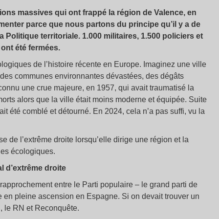
tions massives qui ont frappé la région de Valence, en
enter parce que nous partons du principe qu’il y a de
 Politique territoriale. 1.000 militaires, 1.500 policiers et
 ont été fermées.
logiques de l’histoire récente en Europe. Imaginez une ville
au, des communes environnantes dévastées, des dégâts
connu une crue majeure, en 1957, qui avait traumatisé la
 morts alors que la ville était moins moderne et équipée. Suite
ait été comblé et détourné. En 2024, cela n’a pas suffi, vu la
se de l’extrême droite lorsqu’elle dirige une région et la
hes écologiques.
l d’extrême droite
rapprochement entre le Parti populaire – le grand parti de
te en pleine ascension en Espagne. Si on devait trouver un
R, le RN et Reconquête.