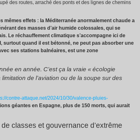
 coupé des routes, arraché des ponts et des lignes de chemins
es mêmes effets : la Méditerranée anormalement chaude a
nérant des masses d’air humide colossales, qui se
frais. Le réchauffement climatique s’accompagne ici de
, surtout quand il est bétonné, ne peut pas absorber une
, avec ses stations balnéaires, est une zone
née en année. C’est ça la vraie «
écologie
a limitation de l’aviation ou de la soupe sur des
ps://contre-attaque.net/2024/10/30/valence-pluies-
ions géantes en Espagne, plus de 150 morts, qui aurait
te de classes et gouvernance d’extrême