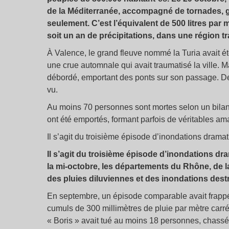
de la Méditerranée, accompagné de tornades, 
seulement. C’est l’équivalent de 500 litres par
soit un an de précipitations, dans une région t
À Valence, le grand fleuve nommé la Turia avait é
une crue automnale qui avait traumatisé la ville. M
débordé, emportant des ponts sur son passage. Des
vu.
Au moins 70 personnes sont mortes selon un bilan 
ont été emportés, formant parfois de véritables am
Il s’agit du troisième épisode d’inondations dra
Il s’agit du troisième épisode d’inondations 
la mi-octobre, les départements du Rhône, de la
des pluies diluviennes et des inondations destr
En septembre, un épisode comparable avait frappé
cumuls de 300 millimètres de pluie par mètre car
«
Boris
» avait tué au moins 18 personnes, chassé 