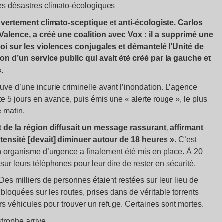
des désastres climato-écologiques
ertement climato-sceptique et anti-écologiste. Carlos
e Valence, a créé une coalition avec Vox : il a supprimé une
oi sur les violences conjugales et démantelé l’Unité de
n d’un service public qui avait été créé par la gauche et
.
ve d’une incurie criminelle avant l’inondation. L’agence
e 5 jours en avance, puis émis une «
alerte rouge
», le plus
e matin.
t de la région diffusait un message rassurant, affirmant
tensité [devait] diminuer autour de 18 heures
»
. C’est
 un organisme d’urgence a finalement été mis en place. À 20
sur leurs téléphones pour leur dire de rester en sécurité.
es milliers de personnes étaient restées sur leur lieu de
s bloquées sur les routes, prises dans de véritable torrents
rs véhicules pour trouver un refuge. Certaines sont mortes.
trophe arrive