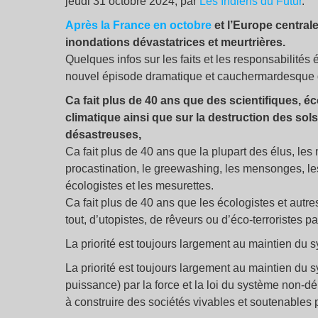
jeudi 31 octobre 2024, par
Les Indiens du Futur
.
Après la France en octobre
et l’Europe central
inondations dévastatrices et meurtrières.
Quelques infos sur les faits et les responsabilités 
nouvel épisode dramatique et cauchermardesque du
Ca fait plus de 40 ans que des scientifiques, éc
climatique ainsi que sur la destruction des so
désastreuses,
Ca fait plus de 40 ans que la plupart des élus, le
procastination, le greewashing, les mensonges, le
écologistes et les mesurettes.
Ca fait plus de 40 ans que les écologistes et autre
tout, d’utopistes, de rêveurs ou d’éco-terroristes pa
La priorité est toujours largement au maintien du 
La priorité est toujours largement au maintien du s
puissance) par la force et la loi du système non-dém
à construire des sociétés vivables et soutenables 