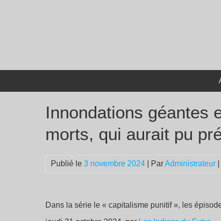
Passer
au
contenu
Innondations géantes 
morts, qui aurait pu pr
Publié le
3 novembre 2024
| Par
Administrateur
|
Dans la série le «
capitalisme punitif
», les épisod