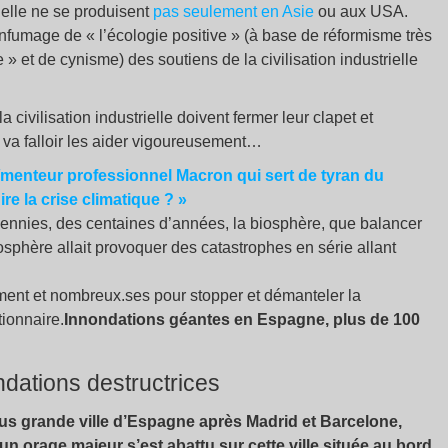
ielle ne se produisent
pas seulement en Asie
ou aux USA.
enfumage de «
l’écologie positive
» (à base de réformisme très
e
» et de cynisme) des soutiens de la civilisation industrielle
 civilisation industrielle doivent fermer leur clapet et
l va falloir les aider vigoureusement…
/menteur professionnel Macron qui sert de tyran du
ire la crise climatique
?
»
cennies, des centaines d’années, la biosphère, que balancer
osphère allait provoquer des catastrophes en série allant
lement et nombreux.ses pour stopper et démanteler la
tionnaire.
Innondations géantes en Espagne, plus de 100
ondations destructrices
lus grande ville d’Espagne après Madrid et Barcelone,
un orage majeur s’est abattu sur cette ville située au bord