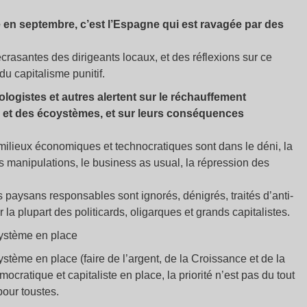
e en septembre, c’est l’Espagne qui est ravagée par des
écrasantes des dirigeants locaux, et des réflexions sur ce
 capitalisme punitif.
ologistes et autres alertent sur le réchauffement
ls et des écoystèmes, et sur leurs conséquences
s milieux économiques et technocratiques sont dans le déni, la
s manipulations, le business as usual, la répression des
s paysans responsables sont ignorés, dénigrés, traités d’anti-
r la plupart des politicards, oligarques et grands capitalistes.
système en place
ystème en place (faire de l’argent, de la Croissance et de la
ocratique et capitaliste en place, la priorité n’est pas du tout
pour toustes.