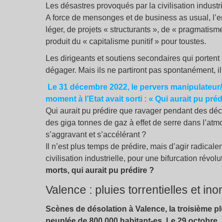
Les désastres provoqués par la civilisation industr
A force de mensonges et de business as usual, l’
léger, de projets «
structurants
», de «
pragmatism
produit du «
capitalisme punitif
» pour toustes.
Les dirigeants et soutiens secondaires qui portent la
dégager. Mais ils ne partiront pas spontanément, i
Le 31 décembre 2022, le pervers manipulateur
moment à l’Etat avait sorti : «
Qui aurait pu préd
Qui aurait pu prédire que ravager pendant des dé
des giga tonnes de gaz à effet de serre dans l’atm
s’aggravant et s’accélérant
?
Il n’est plus temps de prédire, mais d’agir radica
civilisation industrielle, pour une bifurcation révolu
morts, qui aurait pu prédire
?
Valence : pluies torrentielles et in
Scènes de désolation à Valence, la troisième p
peuplée de 800.000 habitant-es. Le 29 octobre, 