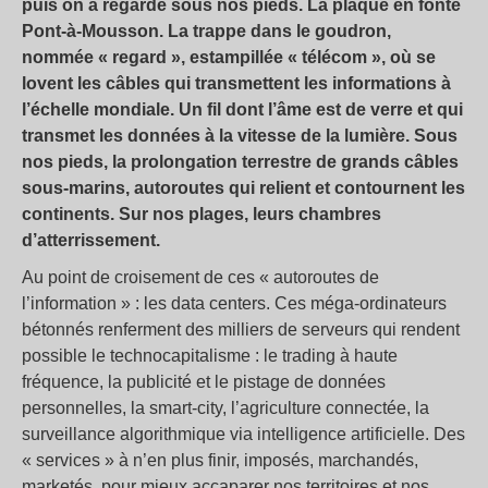
puis on a regardé sous nos pieds. La plaque en fonte
Pont-à-Mousson. La trappe dans le goudron,
nommée «
regard
», estampillée «
télécom
», où se
lovent les câbles qui transmettent les informations à
l’échelle mondiale. Un fil dont l’âme est de verre et qui
transmet les données à la vitesse de la lumière. Sous
nos pieds, la prolongation terrestre de grands câbles
sous-marins, autoroutes qui relient et contournent les
continents. Sur nos plages, leurs chambres
d’atterrissement.
Au point de croisement de ces «
autoroutes de
l’information
» : les data centers. Ces méga-ordinateurs
bétonnés renferment des milliers de serveurs qui rendent
possible le technocapitalisme : le trading à haute
fréquence, la publicité et le pistage de données
personnelles, la smart-city, l’agriculture connectée, la
surveillance algorithmique via intelligence artificielle. Des
«
services
» à n’en plus finir, imposés, marchandés,
marketés, pour mieux accaparer nos territoires et nos