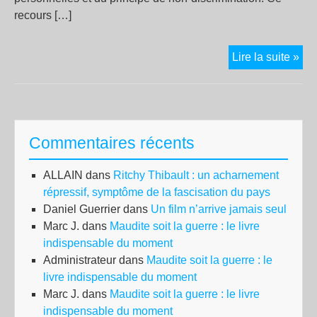
recours […]
L’a
Lire la suite »
de
not
de
la
Commentaires récents
CN
att
ALLAIN
dans
Ritchy Thibault : un acharnement
dev
répressif, symptôme de la fascisation du pays
le
Daniel Guerrier
dans
Un film n’arrive jamais seul
Con
Marc J.
dans
Maudite soit la guerre : le livre
d’É
indispensable du moment
par
Administrateur
dans
Maudite soit la guerre : le
15
livre indispensable du moment
org
Marc J.
dans
Maudite soit la guerre : le livre
indispensable du moment