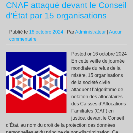
les
CNAF attaqué devant le Conseil
déf
d’État par 15 organisations
d’Is
se
bas
Publié le
18 octobre 2024
| Par
Administrateur
|
Aucun
sur
commentaire
la
bib
Posted on16 octobre 2024
En cette veille de journée
mondiale du refus de la
misère, 15 organisations
de la société civile
attaquent l’algorithme de
notation des allocataires
des Caisses d’Allocations
Familiales (CAF) en
justice, devant le Conseil
d’État, au nom du droit de la protection des données
personnelles et du principe de non-discrimination. Ce