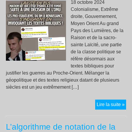
18 octobre 2024
Colonialisme, Extrême
droite, Gouvernement,
Moyen Orient Au grand
Pays des Lumières, de la
Raison et de la sacro-
sainte Laïcité, une partie
de la classe politique se
réfère désormais aux
textes bibliques pour
justifier les guerres au Proche-Orient. Mélanger la
géopolitique et des textes religieux datant de plusieurs
siècles est un jeu extrêmement […]
Laï
Lire la suite »
en
PL
L’algorithme de notation de la
: