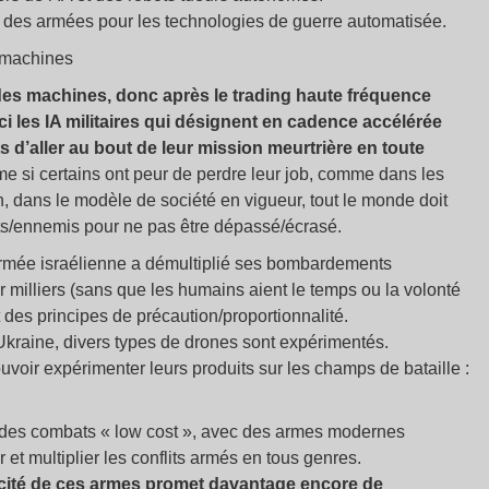
 des armées pour les technologies de guerre automatisée.
 machines
es machines, donc après le trading haute fréquence
ci les IA militaires qui désignent en cadence accélérée
ts d’aller au bout de leur mission meurtrière en toute
me si certains ont peur de perdre leur job, comme dans les
, dans le modèle de société en vigueur, tout le monde doit
ts/ennemis pour ne pas être dépassé/écrasé.
armée israélienne a démultiplié ses bombardements
ar milliers (sans que les humains aient le temps ou la volonté
et des principes de précaution/proportionnalité.
Ukraine, divers types de drones sont expérimentés.
voir expérimenter leurs produits sur les champs de bataille :
t des combats «
low cost
», avec des armes modernes
r et multiplier les conflits armés en tous genres.
efficacité de ces armes promet davantage encore de