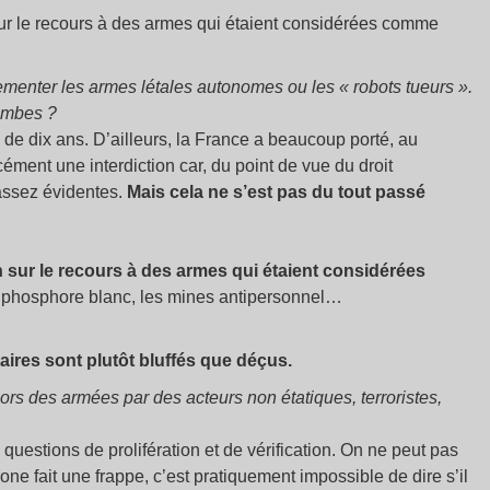
 sur le recours à des armes qui étaient considérées comme
ementer les armes létales autonomes ou les «
robots tueurs
».
limbes
?
 de dix ans. D’ailleurs, la France a beaucoup porté, au
rcément une interdiction car, du point de vue du droit
 assez évidentes.
Mais cela ne s’est pas du tout passé
on sur le recours à des armes qui étaient considérées
e phosphore blanc, les mines antipersonnel…
taires sont plutôt bluffés que déçus.
 hors des armées par des acteurs non étatiques, terroristes,
uestions de prolifération et de vérification. On ne peut pas
e fait une frappe, c’est pratiquement impossible de dire s’il