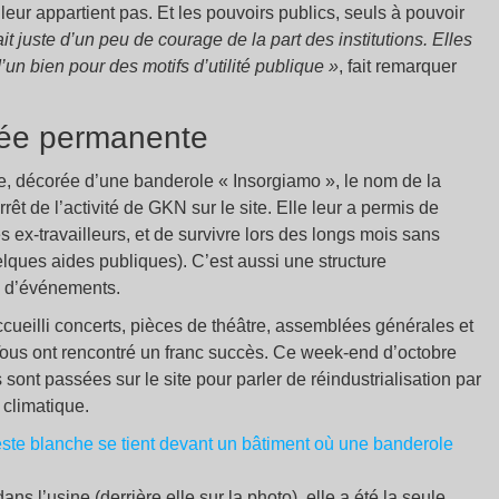
eur appartient pas. Et les pouvoirs publics, seuls à pouvoir
irait juste d’un peu de courage de la part des institutions. Elles
’un bien pour des motifs d’utilité publique »
, fait remarquer
lée permanente
he, décorée d’une banderole « Insorgiamo », le nom de la
êt de l’activité de GKN sur le site. Elle leur a permis de
es ex-travailleurs, et de survivre lors des longs mois sans
ques aides publiques). C’est aussi une structure
e d’événements.
cueilli concerts, pièces de théâtre, assemblées générales et
 Tous ont rencontré un franc succès. Ce week-end d’octobre
ont passées sur le site pour parler de réindustrialisation par
 climatique.
 l’usine (derrière elle sur la photo), elle a été la seule