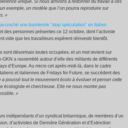
périence unique. Si nous arrivons à redonner du travail à ces
a un exemple, un modèle que l’on pourra reproduire sur
s. »
et des personnes présentes ce 12 octobre, dont l’activiste
 vide que les travailleurs espèrent réinvestir bientôt.
s sont désormais toutes occupées, et un mot revient sur
x-GKN a rassemblé autour d’elle des militants de différents
ays d’Europe. Au micro cet après-midi-là, dans le cadre
taliens et italiennes de Fridays for Future, se succèdent des
te a poussé tout le mouvement écolo à évoluer et penser cette
te écologiste et chercheuse.
Elle ne nous montre pas
ssible. »
leurs indépendants d’un syndicat britannique, de membres d’un
on, d’activistes de Dernière Génération et d’Extinction