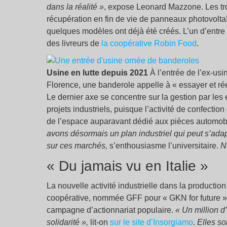
dans la réalité »
, expose Leonard Mazzone. Les trois
récupération en fin de vie de panneaux photovoltaï
quelques modèles ont déjà été créés. L’un d’entre 
des livreurs de
la coopérative Robin Food
.
Usine en lutte depuis 2021
À l’entrée de l’ex-us
Florence, une banderole appelle à « essayer et 
Le dernier axe se concentre sur la gestion par les
projets industriels, puisque l’activité de confectio
de l’espace auparavant dédié aux pièces automob
avons désormais un plan industriel qui peut s’adap
sur ces marchés,
s’enthousiasme l’universitaire.
N
« Du jamais vu en Italie »
La nouvelle activité industrielle dans la producti
coopérative, nommée GFF pour « GKN for future ». P
campagne d’actionnariat populaire.
« Un million d
solidarité »,
lit-on
sur le site d’Insorgiamo
.
Elles so