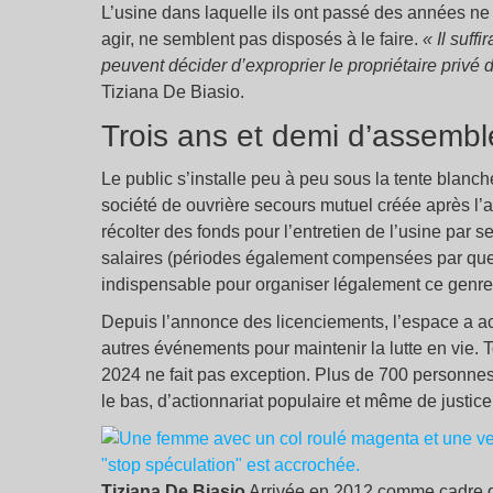
L’usine dans laquelle ils ont passé des années ne l
agir, ne semblent pas disposés à le faire.
« Il suff
peuvent décider d’exproprier le propriétaire privé d
Tiziana De Biasio.
Trois ans et demi d’assemb
Le public s’installe peu à peu sous la tente blanc
société de ouvrière secours mutuel créée après l’arr
récolter des fonds pour l’entretien de l’usine par s
salaires (périodes également compensées par quel
indispensable pour organiser légalement ce genr
Depuis l’annonce des licenciements, l’espace a ac
autres événements pour maintenir la lutte en vie.
2024 ne fait pas exception. Plus de 700 personnes s
le bas, d’actionnariat populaire et même de justice
Tiziana De Biasio
Arrivée en 2012 comme cadre dans