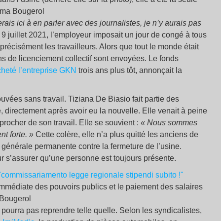
mma Bougerol
serais ici à en parler avec des journalistes, je n’y aurais pas
9 juillet 2021, l’employeur imposait un jour de congé à tous
récisément les travailleurs. Alors que tout le monde était
ns de licenciement collectif sont envoyées. Le fonds
cheté l’entreprise GKN
trois ans plus tôt, annonçait la
vées sans travail. Tiziana De Biasio fait partie des
e, directement après avoir eu la nouvelle. Elle venait à peine
procher de son travail. Elle se souvient :
« Nous sommes
nt forte. »
Cette colère, elle n’a plus quitté les anciens de
 générale permanente contre la fermeture de l’usine.
our s’assurer qu’une personne est toujours présente.
mmédiate des pouvoirs publics et le paiement des salaires
 Bougerol
 ne pourra pas reprendre telle quelle. Selon les syndicalistes,