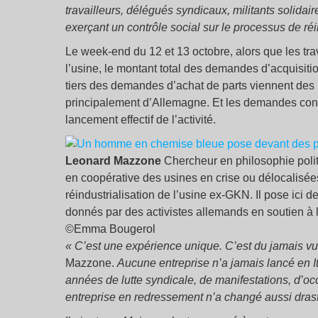
travailleurs, délégués syndicaux, militants solidair
exerçant un contrôle social sur le processus de réin
Le week-end du 12 et 13 octobre, alors que les trav
l’usine, le montant total des demandes d’acquisition
tiers des demandes d’achat de parts viennent des 
principalement d’Allemagne. Et les demandes conti
lancement effectif de l’activité.
Leonard Mazzone
Chercheur en philosophie politi
en coopérative des usines en crise ou délocalisées
réindustrialisation de l’usine ex-GKN. Il pose ici 
donnés par des activistes allemands en soutien à la 
©Emma Bougerol
« C’est une expérience unique. C’est du jamais vu 
Mazzone.
Aucune entreprise n’a jamais lancé en 
années de lutte syndicale, de manifestations, d’o
entreprise en redressement n’a changé aussi drast