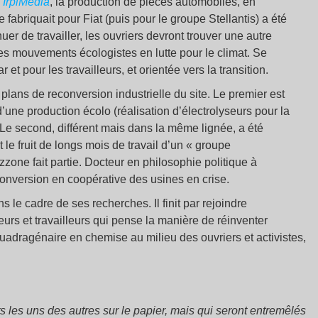
n
IrpiMedia
, la production de pièces automobiles, en
 fabriquait pour Fiat (puis pour le groupe Stellantis) a été
uer de travailler, les ouvriers devront trouver une autre
 les mouvements écologistes en lutte pour le climat. Se
 et pour les travailleurs, et orientée vers la transition.
 plans de reconversion industrielle du site. Le premier est
d’une production écolo (réalisation d’électrolyseurs pour la
Le second, différent mais dans la même lignée, a été
 le fruit de longs mois de travail d’un « groupe
zone fait partie. Docteur en philosophie politique à
reconversion en coopérative des usines en crise.
 le cadre de ses recherches. Il finit par rejoindre
rs et travailleurs qui pense la manière de réinventer
quadragénaire en chemise au milieu des ouvriers et activistes,
 les uns des autres sur le papier, mais qui seront entremêlés