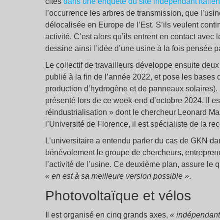
cités
dans une enquête du site indépendant italie
l’occurrence les arbres de transmission, que l’usine
délocalisée en Europe de l’Est. S’ils veulent contin
activité. C’est alors qu’ils entrent en contact avec
dessine ainsi l’idée d’une usine à la fois pensée par
Le collectif de travailleurs développe ensuite deux
publié à la fin de l’année 2022, et pose les bases 
production d’hydrogène et de panneaux solaires). 
présenté lors de ce week-end d’octobre 2024. Il est
réindustrialisation » dont le chercheur Leonard Maz
l’Université de Florence, il est spécialiste de la 
L’universitaire a entendu parler du cas de GKN dans
bénévolement le groupe de chercheurs, entrepreneu
l’activité de l’usine. Ce deuxième plan, assure le 
« en est à sa meilleure version possible »
.
Photovoltaïque et vélos
Il est organisé en cinq grands axes,
« indépendants