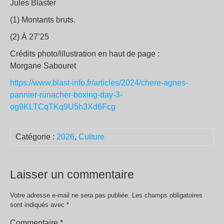
Jules Blaster
(1) Montants bruts.
(2) À 27’25
Crédits photo/illustration en haut de page :
Morgane Sabouret
https://www.blast-info.fr/articles/2024/chere-agnes-
pannier-runacher-boxing-day-3-
og9KLTCqTKq9U5h3Xd6Fcg
Catégorie :
2026
,
Culture
Laisser un commentaire
Votre adresse e-mail ne sera pas publiée.
Les champs obligatoires
sont indiqués avec
*
Commentaire
*