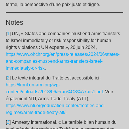
terme, la perspective d’une paix juste et digne.
Notes
[
1
] UN, « States and companies must end arms transfers
to Israel immediately or risk responsibility for human
rights violations : UN experts », 20 juin 2024,
https://www.ohchr.org/en/press-releases/2024/06/states-
and-companies-must-end-arms-transfers-israel-
immediately-or-risk
.
[
2
] Le texte intégral du Traité est accessible ici :
https://front.un-arm.org/wp-
content/uploads/2013/06/Fran%C3%A7ais1.pdf
. Voir
également NTI, Arms Trade Treaty (ATT),
https://www.nti.org/education-center/treaties-and-
regimes/arms-trade-treaty-att/
.
[
3
] Amnesty International, « Le terrible bilan humain du