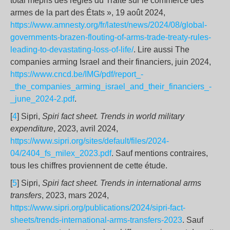
total mépris des règles du Traité sur le commerce des
armes de la part des États », 19 août 2024,
https://www.amnesty.org/fr/latest/news/2024/08/global-
governments-brazen-flouting-of-arms-trade-treaty-rules-
leading-to-devastating-loss-of-life/
. Lire aussi The
companies arming Israel and their financiers, juin 2024,
https://www.cncd.be/IMG/pdf/report_-
_the_companies_arming_israel_and_their_financiers_-
_june_2024-2.pdf
.
[
4
] Sipri,
Spiri fact sheet. Trends in world military
expenditure
, 2023, avril 2024,
https://www.sipri.org/sites/default/files/2024-
04/2404_fs_milex_2023.pdf
. Sauf mentions contraires,
tous les chiffres proviennent de cette étude.
[
5
] Sipri,
Spiri fact sheet. Trends in international arms
transfers
, 2023, mars 2024,
https://www.sipri.org/publications/2024/sipri-fact-
sheets/trends-international-arms-transfers-2023
. Sauf