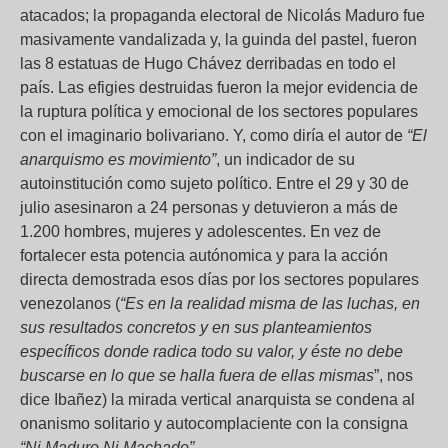
atacados; la propaganda electoral de Nicolás Maduro fue
masivamente vandalizada y, la guinda del pastel, fueron
las 8 estatuas de Hugo Chávez derribadas en todo el
país. Las efigies destruidas fueron la mejor evidencia de
la ruptura política y emocional de los sectores populares
con el imaginario bolivariano. Y, como diría el autor de
“El
anarquismo es movimiento”
, un indicador de su
autoinstitución como sujeto político. Entre el 29 y 30 de
julio asesinaron a 24 personas y detuvieron a más de
1.200 hombres, mujeres y adolescentes. En vez de
fortalecer esta potencia autónomica y para la acción
directa demostrada esos días por los sectores populares
venezolanos (
“Es en la realidad misma de las luchas, en
sus resultados concretos y en sus planteamientos
específicos donde radica todo su valor, y éste no debe
buscarse en lo que se halla fuera de ellas mismas
”, nos
dice Ibañez) la mirada vertical anarquista se condena al
onanismo solitario y autocomplaciente con la consigna
“Ni Maduro Ni Machado”.