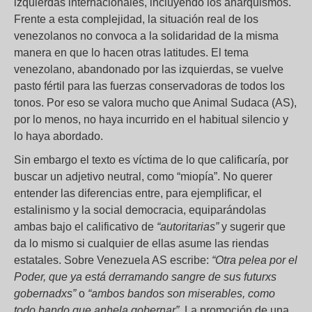
izquierdas internacionales, incluyendo los anarquismos.
Frente a esta complejidad, la situación real de los
venezolanos no convoca a la solidaridad de la misma
manera en que lo hacen otras latitudes. El tema
venezolano, abandonado por las izquierdas, se vuelve
pasto fértil para las fuerzas conservadoras de todos los
tonos. Por eso se valora mucho que Animal Sudaca (AS),
por lo menos, no haya incurrido en el habitual silencio y
lo haya abordado.
Sin embargo el texto es víctima de lo que calificaría, por
buscar un adjetivo neutral, como “miopía”. No querer
entender las diferencias entre, para ejemplificar, el
estalinismo y la social democracia, equiparándolas
ambas bajo el calificativo de
“autoritarias”
y sugerir que
da lo mismo si cualquier de ellas asume las riendas
estatales. Sobre Venezuela AS escribe:
“Otra pelea por el
Poder, que ya está derramando sangre de sus futurxs
gobernadxs”
o
“ambos bandos son miserables, como
todo bando que anhela gobernar”
. La promoción de una