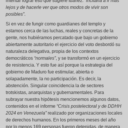
intentar lograr eso que sugiere Ibañez:
“incitarla a ir más
lejos y de hacerle ver que otros modos de vivir son
posibles”
.
Si en vez de fungir como guardianes del templo y
estamos cerca de las luchas, reales y concretas de la
gente, nos hubiéramos percatado que bajo un gobierno
abiertamente autoritario el ejercicio del voto desbordó su
naturaleza delegativa, propia de los contextos
democráticos
“normales”
, y se transformó en un ejercicio
de resistencia. Y esto fue así porque la estrategia del
gobierno de Maduro fue estimular, abierta o
solapadamente, la no participación. Es decir, la
abstención. Singular coincidencia la de sectores
trotskistas, anarquistas y gubernamentales. Para
subrayar nuestra hipótesis mencionemos algunos datos,
contenidos en el informe
“Crisis postelectoral y de DDHH
2024 en Venezuela”
realizado por organizaciones locales
de derechos humanos. En los primeros meses del año
por lo menos 169 personas fueron detenidas, de manera