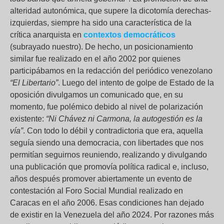
alteridad autonómica, que supere la dicotomía derechas-
izquierdas, siempre ha sido una característica de la
crítica anarquista en
contextos democráticos
(subrayado nuestro). De hecho, un posicionamiento
similar fue realizado en el año 2002 por quienes
participábamos en la redacción del periódico venezolano
“El Libertario”
. Luego del intento de golpe de Estado de la
oposición divulgamos un comunicado que, en su
momento, fue polémico debido al nivel de polarización
existente:
“Ni Chávez ni Carmona, la autogestión es la
vía”
. Con todo lo débil y contradictoria que era, aquella
seguía siendo una democracia, con libertades que nos
permitían seguirnos reuniendo, realizando y divulgando
una publicación que promovía política radical e, incluso,
años después promover abiertamente un evento de
contestación al Foro Social Mundial realizado en
Caracas en el año 2006. Esas condiciones han dejado
de existir en la Venezuela del año 2024. Por razones más