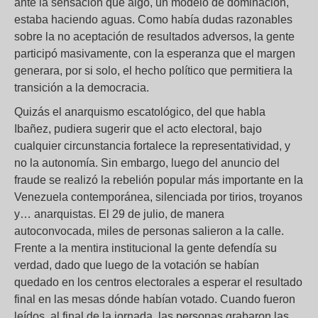
ante la sensación que algo, un modelo de dominación,
estaba haciendo aguas. Como había dudas razonables
sobre la no aceptación de resultados adversos, la gente
participó masivamente, con la esperanza que el margen
generara, por si solo, el hecho político que permitiera la
transición a la democracia.
Quizás el anarquismo escatológico, del que habla
Ibañez, pudiera sugerir que el acto electoral, bajo
cualquier circunstancia fortalece la representatividad, y
no la autonomía. Sin embargo, luego del anuncio del
fraude se realizó la rebelión popular más importante en la
Venezuela contemporánea, silenciada por tirios, troyanos
y… anarquistas. El 29 de julio, de manera
autoconvocada, miles de personas salieron a la calle.
Frente a la mentira institucional la gente defendía su
verdad, dado que luego de la votación se habían
quedado en los centros electorales a esperar el resultado
final en las mesas dónde habían votado. Cuando fueron
leídos, al final de la jornada, las personas grabaron las