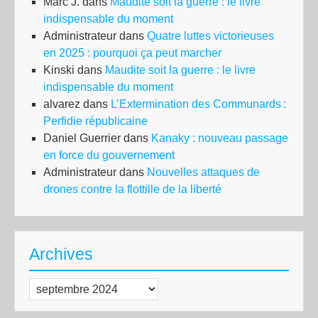
Marc J.
dans
Maudite soit la guerre : le livre
indispensable du moment
Administrateur
dans
Quatre luttes victorieuses
en 2025 : pourquoi ça peut marcher
Kinski
dans
Maudite soit la guerre : le livre
indispensable du moment
alvarez
dans
L’Extermination des Communards :
Perfidie républicaine
Daniel Guerrier
dans
Kanaky : nouveau passage
en force du gouvernement
Administrateur
dans
Nouvelles attaques de
drones contre la flottille de la liberté
Archives
Archives