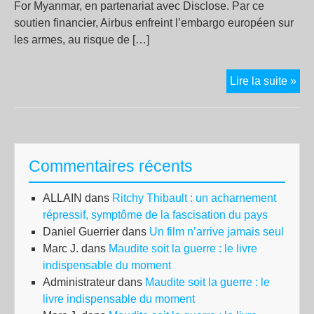
For Myanmar, en partenariat avec Disclose. Par ce
soutien financier, Airbus enfreint l’embargo européen sur
les armes, au risque de […]
Bir
Lire la suite »
:
Air
imp
da
Commentaires récents
l’a
de
ALLAIN
dans
Ritchy Thibault : un acharnement
la
répressif, symptôme de la fascisation du pays
jun
Daniel Guerrier
dans
Un film n’arrive jamais seul
mili
Marc J.
dans
Maudite soit la guerre : le livre
indispensable du moment
Administrateur
dans
Maudite soit la guerre : le
livre indispensable du moment