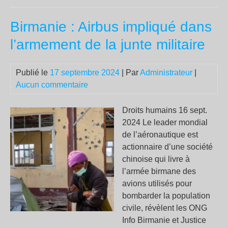
à
Birmanie : Airbus impliqué dans
l’E
de
l’armement de la junte militaire
Fla
ave
Publié le
17 septembre 2024
| Par
Administrateur
|
un
Aucun commentaire
sec
arrê
aut
Droits humains 16 sept.
du
2024 Le leader mondial
réa
de l’aéronautique est
nuc
actionnaire d’une société
chinoise qui livre à
l’armée birmane des
avions utilisés pour
bombarder la population
civile, révèlent les ONG
Info Birmanie et Justice