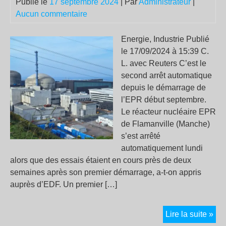
Publié le
17 septembre 2024
| Par
Administrateur
|
Aucun commentaire
Energie, Industrie Publié
le 17/09/2024 à 15:39 C.
L. avec Reuters C’est le
second arrêt automatique
depuis le démarrage de
l’EPR début septembre.
Le réacteur nucléaire EPR
de Flamanville (Manche)
s’est arrêté
automatiquement lundi
alors que des essais étaient en cours près de deux
semaines après son premier démarrage, a-t-on appris
auprès d’EDF. Un premier […]
Nou
Lire la suite »
inc