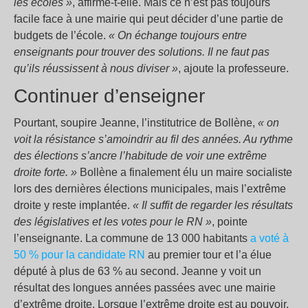
les écoles »
, affirme-t-elle. Mais ce n’est pas toujours
facile face à une mairie qui peut décider d’une partie de
budgets de l’école.
« On échange toujours entre
enseignants pour trouver des solutions. Il ne faut pas
qu’ils réussissent à nous diviser »
, ajoute la professeure.
Continuer d’enseigner
Pourtant, soupire Jeanne, l’institutrice de Bollène,
« on
voit la résistance s’amoindrir au fil des années. Au rythme
des élections s’ancre l’habitude de voir une extrême
droite forte. »
Bollène a finalement élu un maire socialiste
lors des dernières élections municipales, mais l’extrême
droite y reste implantée.
« Il suffit de regarder les résultats
des législatives et les votes pour le RN »
, pointe
l’enseignante. La commune de 13 000 habitants
a voté à
50 % pour la candidate RN
au premier tour et l’a élue
député à plus de 63 % au second. Jeanne y voit un
résultat des longues années passées avec une mairie
d’extrême droite. Lorsque l’extrême droite est au pouvoir,