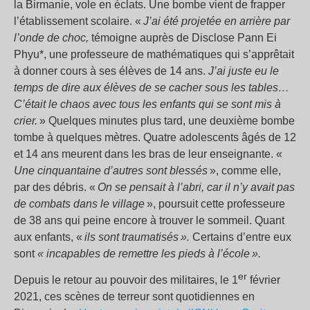
la Birmanie, vole en éclats. Une bombe vient de frapper
l’établissement scolaire. «
J’ai été projetée en arrière par
l’onde de choc,
témoigne auprès de Disclose Pann Ei
Phyu*, une professeure de mathématiques qui s’apprêtait
à donner cours à ses élèves de 14 ans.
J’ai juste eu le
temps de dire aux élèves de se cacher sous les tables…
C’était le chaos avec tous les enfants qui se sont mis à
crier.
» Quelques minutes plus tard, une deuxième bombe
tombe à quelques mètres. Quatre adolescents âgés de 12
et 14 ans meurent dans les bras de leur enseignante. «
Une cinquantaine d’autres sont blessés
», comme elle,
par des débris. «
On se pensait à l’abri, car il n’y avait pas
de combats dans le village
», poursuit cette professeure
de 38 ans qui peine encore à trouver le sommeil. Quant
aux enfants, «
ils sont traumatisés ».
Certains d’entre eux
sont
« incapables de remettre les pieds à l’école ».
er
Depuis le retour au pouvoir des militaires, le 1
février
2021, ces scènes de terreur sont quotidiennes en