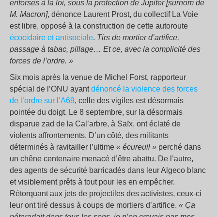
entorses à la loi, sous la protection de Jupiter [surnom de
M. Macron]
, dénonce Laurent Prost, du collectif La Voie
est libre, opposé à la construction de cette autoroute
écocidaire et antisociale
.
Tirs de mortier d’artifice,
passage à tabac, pillage… Et ce, avec la complicité des
forces de l’ordre.
»
Six mois après la venue de Michel Forst, rapporteur
spécial de l’ONU ayant
dénoncé la violence des forces
de l’ordre sur l’A69
, celle des vigiles est désormais
pointée du doigt. Le 8 septembre, sur la désormais
disparue zad de la Cal’arbre, à Saïx, ont éclaté de
violents affrontements. D’un côté, des militants
déterminés à ravitailler l’ultime
«
écureuil
»
perché dans
un chêne centenaire menacé d’être abattu. De l’autre,
des agents de sécurité barricadés dans leur Algeco blanc
et visiblement prêts à tout pour les en empêcher.
Rétorquant aux jets de projectiles des activistes, ceux-ci
leur ont tiré dessus à coups de mortiers d’artifice.
«
Ça
pétaradait dans tous les sens, je n’en croyais pas mes