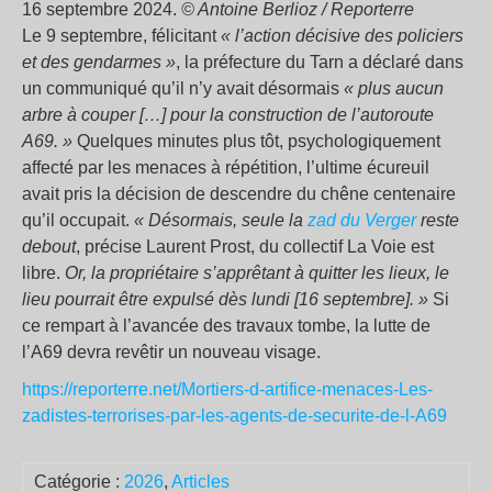
16 septembre 2024.
© Antoine Berlioz / Reporterre
Le 9 septembre, félicitant
«
l’action décisive des policiers
et des gendarmes
»
, la préfecture du Tarn a déclaré dans
un communiqué qu’il n’y avait désormais
«
plus aucun
arbre à couper […] pour la construction de l’autoroute
A69.
»
Quelques minutes plus tôt, psychologiquement
affecté par les menaces à répétition, l’ultime écureuil
avait pris la décision de descendre du chêne centenaire
qu’il occupait.
«
Désormais, seule la
zad du Verger
reste
debout
, précise Laurent Prost, du collectif La Voie est
libre.
Or, la propriétaire s’apprêtant à quitter les lieux, le
lieu pourrait être expulsé dès lundi [16 septembre].
»
Si
ce rempart à l’avancée des travaux tombe, la lutte de
l’A69 devra revêtir un nouveau visage.
https://reporterre.net/Mortiers-d-artifice-menaces-Les-
zadistes-terrorises-par-les-agents-de-securite-de-l-A69
Catégorie :
2026
,
Articles