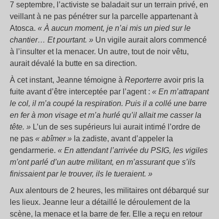
7 septembre, l’activiste se baladait sur un terrain privé, en
veillant à ne pas pénétrer sur la parcelle appartenant à
Atosca.
«
À aucun moment, je n’ai mis un pied sur le
chantier… Et pourtant.
»
Un vigile aurait alors commencé
à l’insulter et la menacer. Un autre, tout de noir vêtu,
aurait dévalé la butte en sa direction.
À cet instant, Jeanne témoigne à
Reporterre
avoir pris la
fuite avant d’être interceptée par l’agent :
«
En m’attrapant
le col, il m’a coupé la respiration. Puis il a collé une barre
en fer à mon visage et m’a hurlé qu’il allait me casser la
tête.
»
L’un de ses supérieurs lui aurait intimé l’ordre de
ne pas
«
abîmer
»
la zadiste, avant d’appeler la
gendarmerie.
«
En attendant l’arrivée du PSIG, les vigiles
m’ont parlé d’un autre militant, en m’assurant que s’ils
finissaient par le trouver, ils le tueraient.
»
Aux alentours de 2 heures, les militaires ont débarqué sur
les lieux. Jeanne leur a détaillé le déroulement de la
scène, la menace et la barre de fer. Elle a reçu en retour