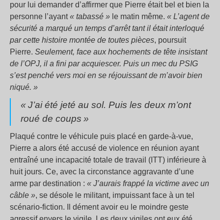
pour lui demander d’affirmer que Pierre était bel et bien la
personne l’ayant
«
tabassé
»
le matin même.
«
L’agent de
sécurité a marqué un temps d’arrêt tant il était interloqué
par cette histoire montée de toutes pièces
, poursuit
Pierre.
Seulement, face aux hochements de tête insistant
de l’OPJ, il a fini par acquiescer. Puis un mec du PSIG
s’est penché vers moi en se réjouissant de m’avoir bien
niqué.
»
«
J’ai été jeté au sol. Puis les deux m’ont
roué de coups
»
Plaqué contre le véhicule puis placé en garde-à-vue,
Pierre a alors été accusé de violence en réunion ayant
entraîné une incapacité totale de travail (ITT) inférieure à
huit jours. Ce, avec la circonstance aggravante d’une
arme par destination :
«
J’aurais frappé la victime avec un
câble
»
, se désole le militant, impuissant face à un tel
scénario-fiction. Il dément avoir eu le moindre geste
agressif envers le vigile. Les deux vigiles ont eux été