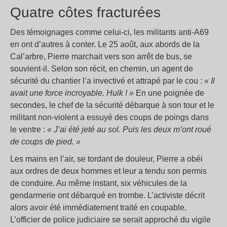
Quatre côtes fracturées
Des témoignages comme celui-ci, les militants anti-A69
en ont d’autres à conter. Le 25 août, aux abords de la
Cal’arbre, Pierre marchait vers son arrêt de bus, se
souvient-il. Selon son récit, en chemin, un agent de
sécurité du chantier l’a invectivé et attrapé par le cou :
«
Il
avait une force incroyable. Hulk
!
»
En une poignée de
secondes, le chef de la sécurité débarque à son tour et le
militant non-violent a essuyé des coups de poings dans
le ventre :
«
J’ai été jeté au sol. Puis les deux m’ont roué
de coups de pied.
»
Les mains en l’air, se tordant de douleur, Pierre a obéi
aux ordres de deux hommes et leur a tendu son permis
de conduire. Au même instant, six véhicules de la
gendarmerie ont débarqué en trombe. L’activiste décrit
alors avoir été immédiatement traité en coupable.
L’officier de police judiciaire se serait approché du vigile