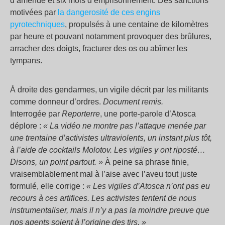
d’amende et six mois d’emprisonnement. Des sanctions
motivées par
la dangerosité de ces engins
pyrotechniques
, propulsés à une centaine de kilomètres
par heure et pouvant notamment provoquer des brûlures,
arracher des doigts, fracturer des os ou abîmer les
tympans.
À droite des gendarmes, un vigile décrit par les militants
comme donneur d’ordres.
Document remis.
Interrogée par
Reporterre
, une porte-parole d’Atosca
déplore :
«
La vidéo ne montre pas l’attaque menée par
une trentaine d’activistes ultraviolents, un instant plus tôt,
à l’aide de cocktails Molotov. Les vigiles y ont riposté…
Disons, un point partout.
»
À peine sa phrase finie,
vraisemblablement mal à l’aise avec l’aveu tout juste
formulé, elle corrige :
«
Les vigiles d’Atosca n’ont pas eu
recours à ces artifices. Les activistes tentent de nous
instrumentaliser, mais il n’y a pas la moindre preuve que
nos agents soient à l’origine des tirs.
»