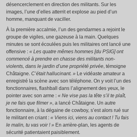
désencerclement en direction des militants. Sur les
images, l’une d’elles atterrit et explose au pied d’un
homme, manquant de vaciller.
À la première accalmie, l’un des gendarmes a rejoint le
groupe de vigiles, une gazeuse à la main. Quelques
minutes se sont écoulées puis les militaires ont lancé une
offensive :
«
Les quatre mêmes hommes [du PSIG] ont
commencé à prendre en chasse des militants non-
violents, dans le jardin d’une propriété privée
, témoigne
Châtaigne.
C’était hallucinant.
»
Le vidéaste amateur a
enregistré la scène avec son téléphone. On y voit l’un des
fonctionnaires, flashball dans l’alignement des yeux, le
pointer avec son arme :
«
Ne vise pas la tête s’il te plaît,
je ne fais que filmer
»
, a lancé Châtaigne. Un autre
fonctionnaire, à la dégaine de cowboy, s’est alors rué sur
le militant en criant :
«
Viens ici, viens au contact
! Tu fais
le malin, tu vas voir
!
»
En arrière-plan, les agents de
sécurité patientaient paisiblement.