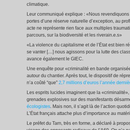
climatique.
Leur communiqué explique : «Nous revendiquons 
portes d’une réserve naturelle d’exception, au prof
acte ne représente rien face aux multiples trauma
parcours, sur la biodiversité et les riverain.e.s»
«La violence du capitalisme et de l’État est bien 
se vanter […] nous agissons pour la lutte des cla
avance également le GIEC.
Une enquête pour «criminalité en bande organisée» 
autour du chantier. Après tout, le dispositif de ré
n’a coûté “que”
2,7 millions d’euros l’année derniè
Les esprits lucides imaginent que la «criminalité»,
grenades explosives sur des manifestants désar
écologistes
. Mais non, il s’agit là de l’action quo
L’État français attache plus d’importance au matér
Le préfet du Tarn, très en forme, a déclaré à propo