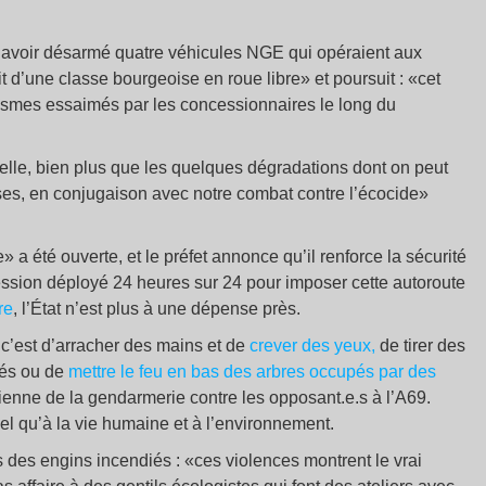
avoir désarmé quatre véhicules NGE qui opéraient aux
it d’une classe bourgeoise en roue libre» et poursuit : «cet
tismes essaimés par les concessionnaires le long du
réelle, bien plus que les quelques dégradations dont on peut
sses, en conjugaison avec notre combat contre l’écocide»
a été ouverte, et le préfet annonce qu’il renforce la sécurité
pression déployé 24 heures sur 24 pour imposer cette autoroute
re
, l’État n’est plus à une dépense près.
 c’est d’arracher des mains et de
crever des yeux,
de tirer des
més ou de
mettre le feu en bas des arbres occupés par des
tidienne de la gendarmerie contre les opposant.e.s à l’A69.
iel qu’à la vie humaine et à l’environnement.
s des engins incendiés : «ces violences montrent le vrai