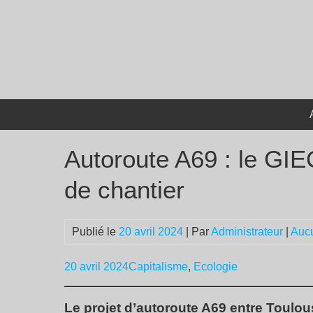
Passer
au
contenu
Autoroute A69 : le GIE
de chantier
Publié le
20 avril 2024
| Par
Administrateur
|
Auc
20 avril 2024
Capitalisme
,
Ecologie
Le projet d’autoroute A69 entre Toulo