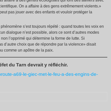
 affaire à des gentils écologistes qui font des ateliers avec
cientifique. On a affaire à des gens extrêmement violents.»
peut pas jouer avec des enfants et vouloir protéger la
e phénomène s’est toujours répété : quand toutes les voix en
cun dialogue n’est possible, alors ce sont d’autres modes
 non l’opprimé qui détermine la forme de lutte. Si
pas d’autre choix que de répondre par la violence» disait
nu comme un apôtre de la paix.
et du Tarn devrait y réfléchir.
oroute-a69-le-giec-met-le-feu-a-des-engins-de-