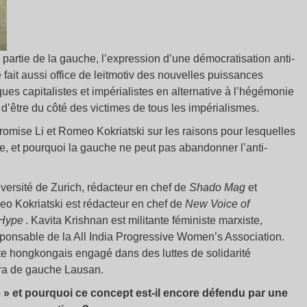
 partie de la gauche, l’expression d’une démocratisation anti-
e fait aussi office de leitmotiv des nouvelles puissances
ques capitalistes et impérialistes en alternative à l’hégémonie
e d’être du côté des victimes de tous les impérialismes.
romise Li et Romeo Kokriatski sur les raisons pour lesquelles
uée, et pourquoi la gauche ne peut pas abandonner l’anti-
iversité de Zurich, rédacteur en chef de
Shado Mag
et
eo Kokriatski est rédacteur en chef de
New Voice of
 Hype
. Kavita Krishnan est militante féministe marxiste,
onsable de la All India Progressive Women’s Association.
iste hongkongais engagé dans des luttes de solidarité
spora de gauche Lausan.
té » et pourquoi ce concept est-il encore défendu par une