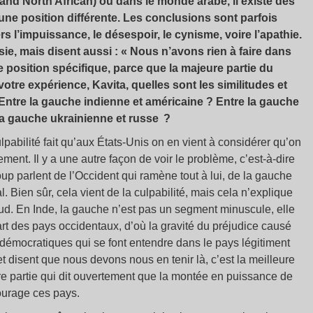
d North African) ou dans le monde arabe, il existe des
une position différente. Les conclusions sont parfois
rs l’impuissance, le désespoir, le cynisme, voire l’apathie.
ie, mais disent aussi : « Nous n’avons rien à faire dans
 position spécifique, parce que la majeure partie du
tre expérience, Kavita, quelles sont les similitudes et
 Entre la gauche indienne et américaine ? Entre la gauche
la gauche ukrainienne et russe ?
abilité fait qu’aux États-Unis on en vient à considérer qu’on
ent. Il y a une autre façon de voir le problème, c’est-à-dire
 parlent de l’Occident qui ramène tout à lui, de la gauche
. Bien sûr, cela vient de la culpabilité, mais cela n’explique
 Sud. En Inde, la gauche n’est pas un segment minuscule, elle
rt des pays occidentaux, d’où la gravité du préjudice causé
x démocratiques qui se font entendre dans le pays légitiment
t disent que nous devons nous en tenir là, c’est la meilleure
autre partie qui dit ouvertement que la montée en puissance de
courage ces pays.