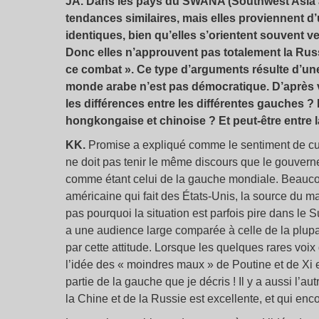
JA. Dans les pays du SWANA (Southwest Asia an
tendances similaires, mais elles proviennent d’
identiques, bien qu’elles s’orientent souvent ve
Donc elles n’approuvent pas totalement la Russ
ce combat ». Ce type d’arguments résulte d’une
monde arabe n’est pas démocratique. D’après vo
les différences entre les différentes gauches ?
hongkongaise et chinoise ? Et peut-être entre 
KK.
Promise a expliqué comme le sentiment de culp
ne doit pas tenir le même discours que le gouvernem
comme étant celui de la gauche mondiale. Beaucoup
américaine qui fait des États-Unis, la source du mal
pas pourquoi la situation est parfois pire dans le
a une audience large comparée à celle de la plupa
par cette attitude. Lorsque les quelques rares voi
l’idée des « moindres maux » de Poutine et de Xi e
partie de la gauche que je décris ! Il y a aussi l’
la Chine et de la Russie est excellente, et qui en