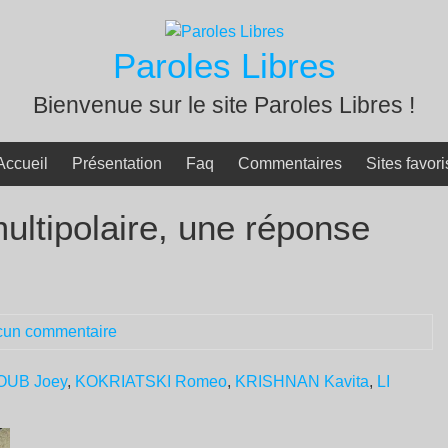
Paroles Libres
Bienvenue sur le site Paroles Libres !
Accueil
Présentation
Faq
Commentaires
Sites favori
ultipolaire, une réponse
cun commentaire
YOUB Joey
,
KOKRIATSKI Romeo
,
KRISHNAN Kavita
,
LI