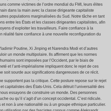
cuns comme victimes de l’ordre mondial du FMI, leurs élites
 main dans la main avec la classe dirigeante capitaliste
’autres populations marginalisées du Sud. Notre tâche en tant
ns entre les États et les classes dirigeantes capitalistes, afin
ns d’exploiter les travailleurs. Faire confiance à la
 en réalité faire confiance à une nouvelle reconfiguration du
ladimir Poutine, Xi Jinping et Narendra Modi et d’autres
ouloir un monde multipolaire. Ils affirment que les normes
 humains sont imposées par l’Occident, par le biais de
neté et l’anti-impérialisme impliquent donc le rejet de ces
e soit sourde aux significations dangereuses de ce récit.
e supportent pas la critique. Cette posture repose sur le rejet
et capitalistes des États-Unis. Cela détruit l’universalité des
 nous essayons de construire un monde. Des personnes
che ou qu’il s’agit d’un concept occidental. C’est ridicule.
et non à une nationalité ou à un groupe ethnique particulier.
son utilisation par des fascistes connus comme Aleksandr