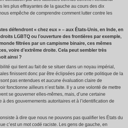
 les plus effrayantes de la gauche au cours des dix
té nous empêche de comprendre comment lutter contre les
es défendront « chez eux » – aux États-Unis, en Inde, en
es droits LGBTQ ou l’ouverture des frontières par exemple,
u monde filtrées par un campisme binaire, ces mêmes
s, voire d’extrême droite. Cela peut sembler très
oit ainsi ?
ilité qui tient au fait de se situer dans un noyau impérial,
les finissent donc par être éclipsées par cette politique de la
e sont pas entendues et aucune évaluation claire de
r fonctionne ailleurs n’est faite. Il y a une volonté de mettre
uvent se gouverner elles-mêmes, mais, d’une certaine
 à des gouvernements autoritaires et à l’identification de
nsiste à dire que nous ne pouvons pas qualifier les États du
 que c’est un mot codé raciste. Les gens de gauche, en