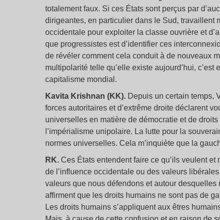
totalement faux. Si ces États sont perçus par d’au
dirigeantes, en particulier dans le Sud, travaillent
occidentale pour exploiter la classe ouvrière et d
que progressistes est d’identifier ces interconnexio
de révéler comment cela conduit à de nouveaux moye
multipolarité telle qu’elle existe aujourd’hui, c’est
capitalisme mondial.
Kavita Krishnan (KK).
Depuis un certain temps, V
forces autoritaires et d’extrême droite déclarent v
universelles en matière de démocratie et de droits
l’impérialisme unipolaire. La lutte pour la souverai
normes universelles. Cela m’inquiète que la gauch
RK.
Ces États entendent faire ce qu’ils veulent et n
de l’influence occidentale ou des valeurs libérales 
valeurs que nous défendons et autour desquelles
affirment que les droits humains ne sont pas de gau
Les droits humains s’appliquent aux êtres humains 
Mais, à cause de cette confusion et en raison de 