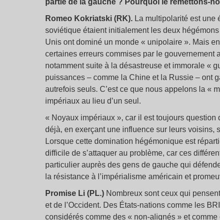
partie de la gauche ? Pourquoi le remettons-n
Romeo Kokriatski (RK).
La multipolarité est une 
soviétique étaient initialement les deux hégémons 
Unis ont dominé un monde « unipolaire ». Mais en r
certaines erreurs commises par le gouvernement amé
notamment suite à la désastreuse et immorale « gu
puissances – comme la Chine et la Russie – ont g
autrefois seuls. C’est ce que nous appelons la « m
impériaux au lieu d’un seul.
« Noyaux impériaux », car il est toujours question
déjà, en exerçant une influence sur leurs voisins, 
Lorsque cette domination hégémonique est répartie 
difficile de s’attaquer au problème, car ces différ
particulier auprès des gens de gauche qui défende
la résistance à l’impérialisme américain et promeuv
Promise Li (PL.)
Nombreux sont ceux qui pensent q
et de l’Occident. Des États-nations comme les BRI
considérés comme des « non-alignés » et comme de