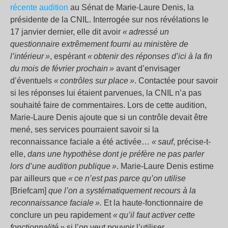
récente audition
au Sénat de Marie-Laure Denis, la
présidente de la CNIL. Interrogée sur nos révélations le
17 janvier dernier, elle dit avoir
« adressé un
questionnaire extrêmement fourni au ministère de
l’intérieur »
, espérant
« obtenir des réponses d’ici à la fin
du mois de février prochain »
avant d’envisager
d’éventuels
« contrôles sur place »
. Contactée pour savoir
si les réponses lui étaient parvenues, la CNIL n’a pas
souhaité faire de commentaires. Lors de cette audition,
Marie-Laure Denis ajoute que si un contrôle devait être
mené, ses services pourraient savoir si la
reconnaissance faciale a été activée…
« sauf
, précise-t-
elle,
dans une hypothèse dont je préfère ne pas parler
lors d’une audition publique »
. Marie-Laure Denis estime
par ailleurs que
« ce n’est pas parce qu’on utilise
[Briefcam]
que l’on a systématiquement recours à la
reconnaissance faciale ».
Et la haute-fonctionnaire de
conclure un peu rapidement
« qu’il faut activer cette
fonctionnalité »
si l’on veut pouvoir l’utiliser.