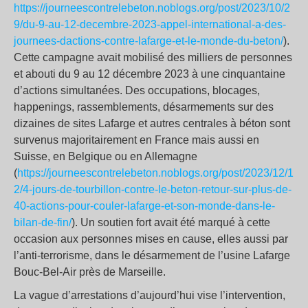
https://journeescontrelebeton.noblogs.org/post/2023/10/2
9/du-9-au-12-decembre-2023-appel-international-a-des-
journees-dactions-contre-lafarge-et-le-monde-du-beton/
).
Cette campagne avait mobilisé des milliers de personnes
et abouti du 9 au 12 décembre 2023 à une cinquantaine
d’actions simultanées. Des occupations, blocages,
happenings, rassemblements, désarmements sur des
dizaines de sites Lafarge et autres centrales à béton sont
survenus majoritairement en France mais aussi en
Suisse, en Belgique ou en Allemagne
(
https://journeescontrelebeton.noblogs.org/post/2023/12/1
2/4-jours-de-tourbillon-contre-le-beton-retour-sur-plus-de-
40-actions-pour-couler-lafarge-et-son-monde-dans-le-
bilan-de-fin/
). Un soutien fort avait été marqué à cette
occasion aux personnes mises en cause, elles aussi par
l’anti-terrorisme, dans le désarmement de l’usine Lafarge
Bouc-Bel-Air près de Marseille.
La vague d’arrestations d’aujourd’hui vise l’intervention,