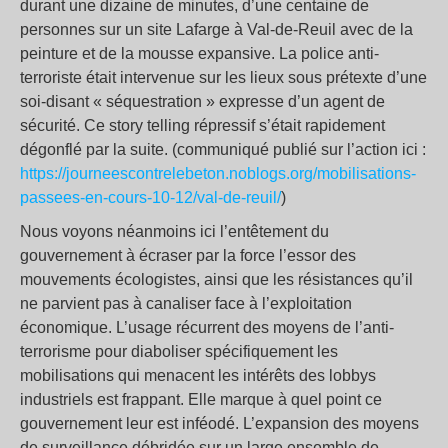
durant une dizaine de minutes, d’une centaine de
personnes sur un site Lafarge à Val-de-Reuil avec de la
peinture et de la mousse expansive. La police anti-
terroriste était intervenue sur les lieux sous prétexte d’une
soi-disant « séquestration » expresse d’un agent de
sécurité. Ce story telling répressif s’était rapidement
dégonflé par la suite. (communiqué publié sur l’action ici :
https://journeescontrelebeton.noblogs.org/mobilisations-
passees-en-cours-10-12/val-de-reuil/
)
Nous voyons néanmoins ici l’entêtement du
gouvernement à écraser par la force l’essor des
mouvements écologistes, ainsi que les résistances qu’il
ne parvient pas à canaliser face à l’exploitation
économique. L’usage récurrent des moyens de l’anti-
terrorisme pour diaboliser spécifiquement les
mobilisations qui menacent les intérêts des lobbys
industriels est frappant. Elle marque à quel point ce
gouvernement leur est inféodé. L’expansion des moyens
de surveillance débridée sur un large ensemble de