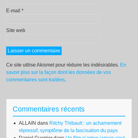
E-mail
*
Site web
Ce site utilise Akismet pour réduire les indésirables.
En
savoir plus sur la façon dont les données de vos
commentaires sont traitées
.
Commentaires récents
ALLAIN
dans
Ritchy Thibault : un acharnement
répressif, symptôme de la fascisation du pays
Daniel Guerrier
dans
Un film n’arrive jamais seul