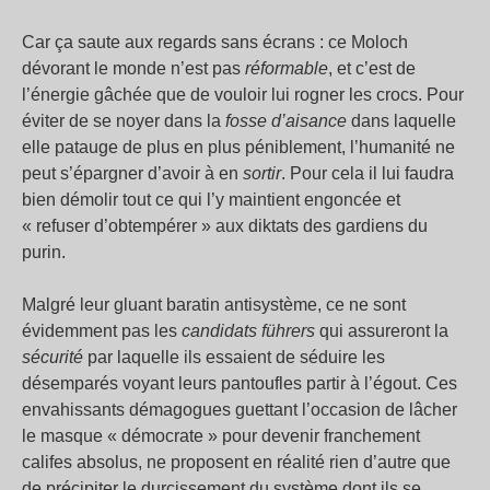
Car ça saute aux regards sans écrans : ce Moloch
dévorant le monde n’est pas
réformable
, et c’est de
l’énergie gâchée que de vouloir lui rogner les crocs. Pour
éviter de se noyer dans la
fosse d’aisance
dans laquelle
elle patauge de plus en plus péniblement, l’humanité ne
peut s’épargner d’avoir à en
sortir
. Pour cela il lui faudra
bien démolir tout ce qui l’y maintient engoncée et
« refuser d’obtempérer » aux diktats des gardiens du
purin.
Malgré leur gluant baratin antisystème, ce ne sont
évidemment pas les
candidats führers
qui assureront la
sécurité
par laquelle ils essaient de séduire les
désemparés voyant leurs pantoufles partir à l’égout. Ces
envahissants démagogues guettant l’occasion de lâcher
le masque « démocrate » pour devenir franchement
califes absolus, ne proposent en réalité rien d’autre que
de précipiter le durcissement du système dont ils se