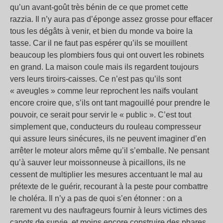
qu’un avant-goût très bénin de ce que promet cette
razzia. Il n’y aura pas d’éponge assez grosse pour effacer
tous les dégâts à venir, et bien du monde va boire la
tasse. Car il ne faut pas espérer qu’ils se mouillent
beaucoup les plombiers fous qui ont ouvert les robinets
en grand. La maison coule mais ils regardent toujours
vers leurs tiroirs-caisses. Ce n’est pas qu’ils sont
« aveugles » comme leur reprochent les naïfs voulant
encore croire que, s’ils ont tant magouillé pour prendre le
pouvoir, ce serait pour servir le « public ». C’est tout
simplement que, conducteurs du rouleau compresseur
qui assure leurs sinécures, ils ne peuvent imaginer d’en
arrêter le moteur alors même qu’il s’emballe. Ne pensant
qu’à sauver leur moissonneuse à picaillons, ils ne
cessent de multiplier les mesures accentuant le mal au
prétexte de le guérir, recourant à la peste pour combattre
le choléra. Il n’y a pas de quoi s’en étonner : on a
rarement vu des naufrageurs fournir à leurs victimes des
canots de survie, et moins encore construire des phares.