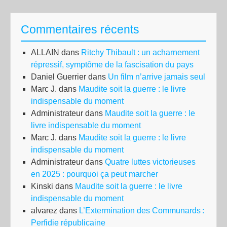
les
trav
Commentaires récents
se
mob
ALLAIN
dans
Ritchy Thibault : un acharnement
con
répressif, symptôme de la fascisation du pays
la
Daniel Guerrier
dans
Un film n’arrive jamais seul
«
Marc J.
dans
Maudite soit la guerre : le livre
ma
indispensable du moment
à
Administrateur
dans
Maudite soit la guerre : le
exp
livre indispensable du moment
»
Marc J.
dans
Maudite soit la guerre : le livre
indispensable du moment
Administrateur
dans
Quatre luttes victorieuses
en 2025 : pourquoi ça peut marcher
Kinski
dans
Maudite soit la guerre : le livre
indispensable du moment
alvarez
dans
L’Extermination des Communards :
Perfidie républicaine