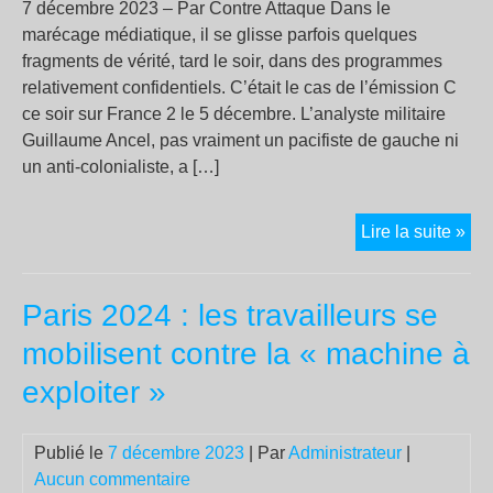
7 décembre 2023 – Par Contre Attaque Dans le
marécage médiatique, il se glisse parfois quelques
fragments de vérité, tard le soir, dans des programmes
relativement confidentiels. C’était le cas de l’émission C
ce soir sur France 2 le 5 décembre. L’analyste militaire
Guillaume Ancel, pas vraiment un pacifiste de gauche ni
un anti-colonialiste, a […]
Ga
Lire la suite »
:
«en
Paris 2024 : les travailleurs se
20
et
mobilisent contre la « machine à
30.
exploiter »
mor
un
«ca
Publié le
7 décembre 2023
| Par
Administrateur
|
dél
Aucun commentaire