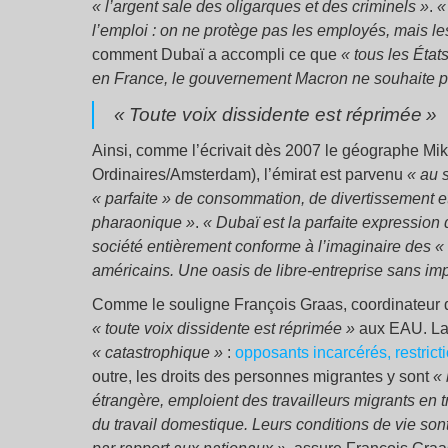
«
l’argent sale des oligarques et des criminels
»
.
«
l’emploi : on ne protège pas les employés, mais l
comment Dubaï a accompli ce que
«
tous les État
en France, le gouvernement Macron ne souhaite p
«
Toute voix dissidente est réprimée
»
Ainsi, comme l’écrivait dès 2007 le géographe M
Ordinaires/Amsterdam), l’émirat est parvenu
«
au 
« parfaite » de consommation, de divertissement 
pharaonique
»
.
«
Dubaï est la parfaite expression
société entièrement conforme à l’imaginaire des «
américains. Une oasis de libre-entreprise sans imp
Comme le souligne François Graas, coordinateur 
«
toute voix dissidente est réprimée
»
aux EAU. La 
«
catastrophique
»
:
opposants incarcérés, restricti
outre, les droits des personnes migrantes y sont
«
étrangère, emploient des travailleurs migrants en
du travail domestique. Leurs conditions de vie sont 