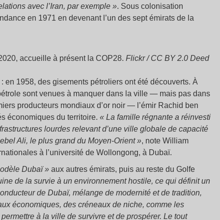
relations avec l’Iran, par exemple
»
. Sous colonisation
endance en 1971 en devenant l’un des sept émirats de la
e 2020, accueille à présent la COP28.
Flickr / CC BY 2.0 Deed
 en 1958, des gisements pétroliers ont été découverts. À
pétrole sont venues à manquer dans la ville — mais pas dans
emiers producteurs mondiaux d’or noir — l’émir Rachid ben
tés économiques du territoire.
«
La famille régnante a réinvesti
frastructures lourdes relevant d’une ville globale de capacité
ebel Ali, le plus grand du Moyen-Orient
»
, note William
rnationales à l’université de Wollongong, à Dubaï.
odèle Dubaï
»
aux autres émirats, puis au reste du Golfe
ouine de la survie à un environnement hostile, ce qui définit un
il conducteur de Dubaï, mélange de modernité et de tradition,
éneaux économiques, des créneaux de niche, comme les
 permettre à la ville de survivre et de prospérer. Le tout