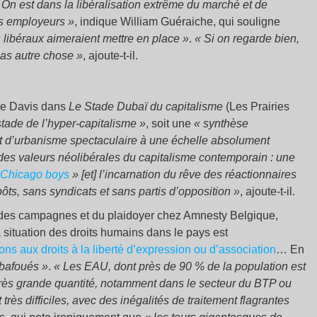
On est dans la libéralisation extrême du marché et de
es employeurs
»
, indique William Guéraiche, qui souligne
s libéraux aimeraient mettre en place
»
.
«
Si on regarde bien,
as autre chose
»
, ajoute-t-il.
ike Davis dans
Le Stade Dubaï du capitalisme
(Les Prairies
stade de l’hyper-capitalisme
»
, soit une
«
synthèse
et d’urbanisme spectaculaire à une échelle absolument
 des valeurs néolibérales du capitalisme contemporain : une
Chicago boys
» [et] l’incarnation du rêve des réactionnaires
ôts, sans syndicats et sans partis d’opposition
»
, ajoute-t-il.
des campagnes et du plaidoyer chez Amnesty Belgique,
situation des droits humains dans le pays est
ons aux droits à la liberté d’expression ou d’association
… En
bafoués
»
.
«
Les EAU, dont près de 90
% de la population est
 très grande quantité, notamment dans le secteur du BTP ou
très difficiles, avec des inégalités de traitement flagrantes