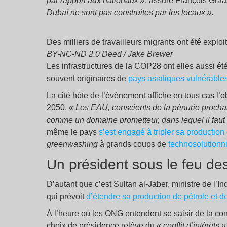
par rapport aux nationaux
»
, assure François Graa
Dubaï ne sont pas construites par les locaux
».
Des milliers de travailleurs migrants ont été explo
BY-NC-ND 2.0 Deed / Jake Brewer
Les infrastructures de la COP28 ont elles aussi ét
souvent originaires de
pays asiatiques vulnérable
La cité hôte de l’événement affiche en tous cas l’ob
2050.
«
Les EAU, conscients de la pénurie prochain
comme un domaine prometteur, dans lequel il faut 
même le pays
s’est engagé à tripler sa production
greenwashing
à grands coups de
technosolution
Un président sous le feu des
D’autant que c’est Sultan al-Jaber, ministre de l’I
qui prévoit
d’étendre sa production de pétrole et d
À l’heure où les ONG entendent se saisir de la conf
choix de présidence relève du
«
conflit d’intérêts
»