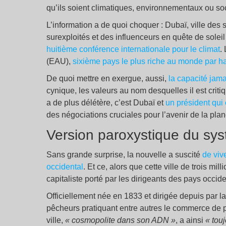
qu’ils soient climatiques, environnementaux ou so
L’information a de quoi choquer : Dubaï, ville des s
surexploités et des influenceurs en quête de soleil
huitième conférence internationale pour le climat
.
(EAU),
sixième pays le plus riche au monde par ha
De quoi mettre en exergue, aussi,
la capacité jam
cynique, les valeurs au nom desquelles il est crit
a de plus délétère, c’est Dubaï et
un président qui
des négociations cruciales pour l’avenir de la plan
Version paroxystique du sys
Sans grande surprise, la nouvelle a suscité
de viv
occidental
. Et ce, alors que cette ville de trois m
capitaliste porté par les dirigeants des pays occid
Officiellement née en 1833 et dirigée depuis par la
pêcheurs pratiquant entre autres le commerce de pe
ville,
«
cosmopolite dans son ADN
»
, a ainsi
«
tou