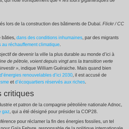
s, qui note ironiquement que
«
les tours gigantesques de
ités lors de la construction des bâtiments de Dubaï.
Flickr / CC
é bâties,
dans des conditions inhumaines
, par des migrants
s au réchauffement climatique
.
jectif de devenir la ville la plus durable au monde d’ici à
e de pétrole, voient depuis vingt ans la transition verte
investir
»
, indique William Guéraiche. Mais quand bien
 d’énergies renouvelables d’ici 2030
, il est accusé de
nisme
et
d’écoquartiers réservés aux riches
.
 critiques
ndustrie et patron de la compagnie pétrolière nationale Adnoc,
e gaz
, qui a été désigné pour présider la COP28.
érence pour réclamer la fin des énergies fossiles, un tel
pour Gaïa Febvre, responsable de la politique internationale