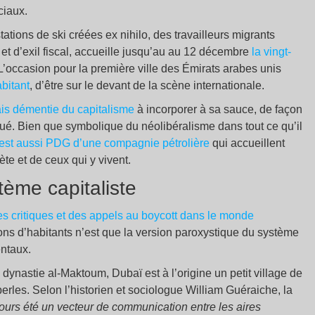
ciaux.
tations de ski créées ex nihilo, des travailleurs migrants
 et d’exil fiscal, accueille jusqu’au au 12 décembre
la vingt-
 L’occasion pour la première ville des Émirats arabes unis
bitant
, d’être sur le devant de la scène internationale.
ais démentie du capitalisme
à incorporer à sa sauce, de façon
iqué. Bien que symbolique du néolibéralisme dans tout ce qu’il
 est aussi PDG d’une compagnie pétrolière
qui accueillent
ète et de ceux qui y vivent.
tème capitaliste
es critiques et des appels au boycott dans le monde
illions d’habitants n’est que la version paroxystique du système
entaux.
 dynastie al-Maktoum, Dubaï est à l’origine un petit village de
rles. Selon l’historien et sociologue William Guéraiche, la
jours été un vecteur de communication entre les aires