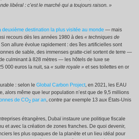
de libéral : c’est le marché qui a toujours raison.
»
a deuxième destination la plus visitée au monde
— mais
insi recours dès les années 1980 à des
«
techniques de
. Son allure évolue rapidement : des îles artificielles sont
 tonnes de sable, des immenses gratte-ciel sortent de terre —
de culminant à 828 mètres — les hôtels de luxe se
5 000 euros la nuit, sa
«
suite royale
»
et ses toilettes en or
rable : selon le
Global Carbon Project
, en 2021, les EAU
e, alors même que leur population n’est que de 9,5 millions
tonnes de CO
par an
, contre par exemple 13 aux États-Unis
2
ntreprises étrangères, Dubaï instaure une politique fiscale
 et avec la création de zones franches. De quoi devenir,
anciers les plus opaques de la planète et un lieu idéal pour