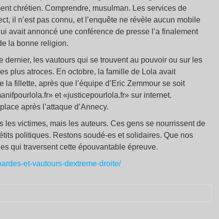
ement chrétien. Comprendre, musulman. Les services de
ct, il n’est pas connu, et l’enquête ne révèle aucun mobile
ti qui avait annoncé une conférence de presse l’a finalement
e la bonne religion.
 dernier, les vautours qui se trouvent au pouvoir ou sur les
les plus atroces. En octobre, la famille de Lola avait
 la fillette, après que l’équipe d’Eric Zemmour se soit
fpourlola.fr» et «justicepourlola.fr» sur internet.
 place après l’attaque d’Annecy.
s les victimes, mais les auteurs. Ces gens se nourrissent de
étits politiques. Restons soudé-es et solidaires. Que nos
es qui traversent cette épouvantable épreuve.
nardes-et-vautours-dextreme-droite/