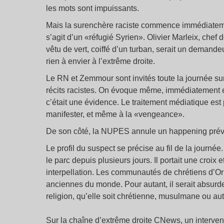
les mots sont impuissants.
Mais la surenchère raciste commence immédiatement
s’agit d’un «réfugié Syrien». Olivier Marleix, chef 
vêtu de vert, coiffé d’un turban, serait un demandeu
rien à envier à l’extrême droite.
Le RN et Zemmour sont invités toute la journée sur
récits racistes. On évoque même, immédiatement e
c’était une évidence. Le traitement médiatique est
manifester, et même à la «vengeance».
De son côté, la NUPES annule un happening prévu c
Le profil du suspect se précise au fil de la journée. 
le parc depuis plusieurs jours. Il portait une croix
interpellation. Les communautés de chrétiens d’Or
anciennes du monde. Pour autant, il serait absurde
religion, qu’elle soit chrétienne, musulmane ou aut
Sur la chaîne d’extrême droite CNews, un intervenan