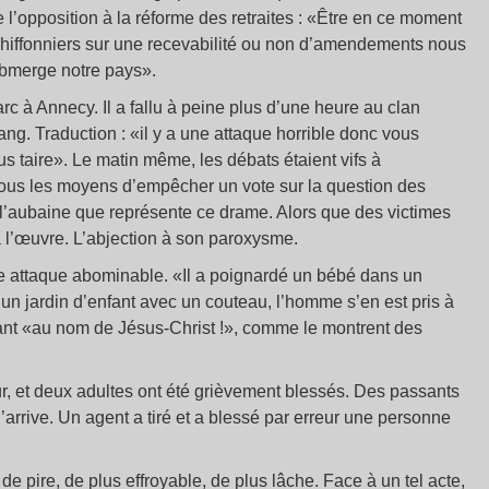
 l’opposition à la réforme des retraites : «Être en ce moment
chiffonniers sur une recevabilité ou non d’amendements nous
submerge notre pays».
c à Annecy. Il a fallu à peine plus d’une heure au clan
ang. Traduction : «il y a une attaque horrible donc vous
 taire». Le matin même, les débats étaient vifs à
 tous les moyens d’empêcher un vote sur la question des
er l’aubaine que représente ce drame. Alors que des victimes
 à l’œuvre. L’abjection à son paroxysme.
ne attaque abominable. «Il a poignardé un bébé dans un
n jardin d’enfant avec un couteau, l’homme s’en est pris à
iant «au nom de Jésus-Christ !», comme le montrent des
ur, et deux adultes ont été grièvement blessés. Des passants
 n’arrive. Un agent a tiré et a blessé par erreur une personne
de pire, de plus effroyable, de plus lâche. Face à un tel acte,