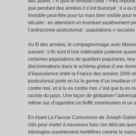
des autres ? À quoi le renvoie-t-elle ? Peu importe 
que pendant des années il s’est fourvoyé : il a eu b
Invisible peut-être pour lui mais bien visible pour 
décaler : en attendant un éventuel soulèvement pro
l’antiracisme postcolonial : populations « racisées
Au fil des années, le compagnonnage avec Marwan et
suivant : s’ils sont d’une indéniable justesse qua
certaines populations de quartiers populaires, leur
discriminations dans le schéma global d’une domin
d’équivalence entre la France des années 2000 et 
postcolonial porte en lui le germe d’un insidieux c
contre moi, et si tu es contre moi, c’est que tu es i
raciste du pays. Une façon de globaliser l’adversa
même sac d’opprobre un fieffé zemmourien et un an
En lisant
La Fausse Conscience
de Joseph Gabel, 
clés pour visiter à nouveaux frais ces délicats q
idéologies ouvertement mortifères comme le nazisme