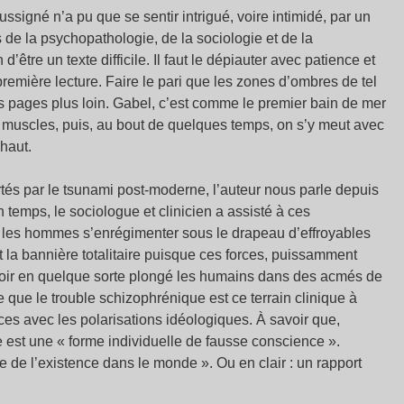
ssigné n’a pu que se sentir intrigué, voire intimidé, par un
 de la psychopathologie, de la sociologie et de la
 d’être un texte difficile. Il faut le dépiauter avec patience et
 première lecture. Faire le pari que les zones d’ombres de tel
s pages plus loin. Gabel, c’est comme le premier bain de mer
 les muscles, puis, au bout de quelques temps, on s’y meut avec
 haut.
és par le tsunami post-moderne, l’auteur nous parle depuis
 temps, le sociologue et clinicien a assisté à ces
les hommes s’enrégimenter sous le drapeau d’effroyables
t la bannière totalitaire puisque ces forces, puissamment
voir en quelque sorte plongé les humains dans des acmés de
e que le trouble schizophrénique est ce terrain clinique à
ces avec les polarisations idéologiques. À savoir que,
 est une « forme individuelle de fausse conscience ».
e de l’existence dans le monde ». Ou en clair : un rapport