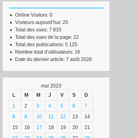
Online Visitors:
0
Visiteurs aujourd’hui:
20
Total des vues:
7 833
Total des vues de la page:
22
Total des publications:
5 125
Nombre total d’utilisateurs:
16
Date du dernier article:
7 août 2026
mai 2023
L
M
M
J
V
S
D
1
2
3
4
5
6
7
8
9
10
11
12
13
14
15
16
17
18
19
20
21