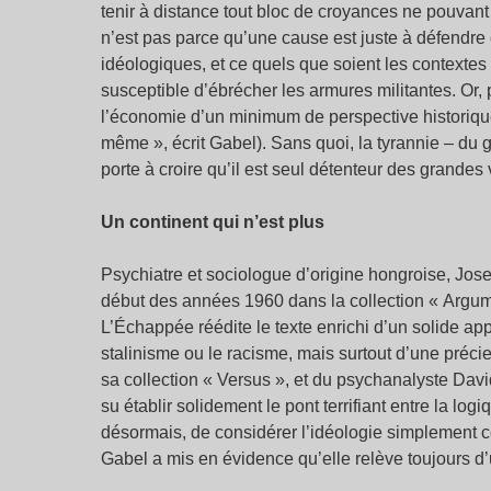
tenir à distance tout bloc de croyances ne pouva
n’est pas parce qu’une cause est juste à défendre qu
idéologiques, et ce quels que soient les contextes 
susceptible d’ébrécher les armures militantes. Or, 
l’économie d’un minimum de perspective historique e
même », écrit Gabel). Sans quoi, la tyrannie – du 
porte à croire qu’il est seul détenteur des grandes 
Un continent qui n’est plus
Psychiatre et sociologue d’origine hongroise, Jo
début des années 1960 dans la collection « Argume
L’Échappée réédite le texte enrichi d’un solide app
stalinisme ou le racisme, mais surtout d’une préci
sa collection « Versus », et du psychanalyste Davi
su établir solidement le pont terrifiant entre la logi
désormais, de considérer l’idéologie simplement co
Gabel a mis en évidence qu’elle relève toujours d