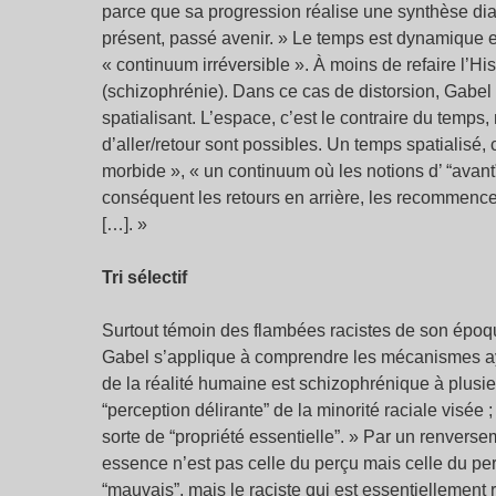
parce que sa progression réalise une synthèse di
présent, passé avenir. » Le temps est dynamique 
« continuum irréversible ». À moins de refaire l’H
(schizophrénie). Dans ce cas de distorsion, Gabel
spatialisant. L’espace, c’est le contraire du temps
d’aller/retour sont possibles. Un temps spatialisé, 
morbide », « un continuum où les notions d’ “avant” 
conséquent les retours en arrière, les recommence
[…]. »
Tri sélectif
Surtout témoin des flambées racistes de son époqu
Gabel s’applique à comprendre les mécanismes ayan
de la réalité humaine est schizophrénique à plusieur
“perception délirante” de la minorité raciale visée 
sorte de “propriété essentielle”. » Par un renverseme
essence n’est pas celle du perçu mais celle du perc
“mauvais”, mais le raciste qui est essentiellement 