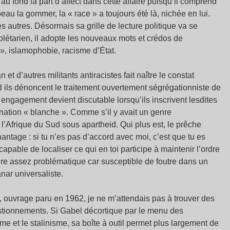
au fond la part d’affect dans cette affaire puisqu’il comprend
eau la gommer, la « race » a toujours été là, nichée en lui.
les autres. Désormais sa grille de lecture politique va se
létarien, il adopte les nouveaux mots et crédos de
 », islamophobie, racisme d’État.
 d’autres militants antiracistes fait naître le constat
nd ils dénoncent le traitement ouvertement ségrégationniste de
 engagement devient discutable lorsqu’ils inscrivent lesdites
ation « blanche ». Comme s’il y avait un genre
l’Afrique du Sud sous apartheid. Qui plus est, le prêche
hantage : si tu n’es pas d’accord avec moi, c’est que tu es
ncapable de localiser ce qui en toi participe à maintenir l’ordre
ire assez problématique car susceptible de foutre dans un
ar universaliste.
ouvrage paru en 1962, je ne m’attendais pas à trouver des
uestionnements. Si Gabel décortique par le menu des
 et le stalinisme, sa boîte à outil permet plus largement de