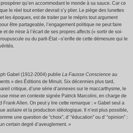
nt prospérer qu’en accommodant le monde à sa sauce. Car ce
e le réel tout entier devrait s’y plier. Le piège des lunettes
et les époques, est de traiter par le mépris tout argument
pour être partageable, l’engagement politique ne peut faire
t de mise à l’écart de ses propres affects (« sortir de soi-
groupuscule ou du parti-État –s’enfle de cette démesure qui le
vérités.
seph Gabel (1912-2004) publie
La Fausse Conscience
au
nts » des Éditions de Minuit. Six décennies plus tard,
areil critique, d’une série d’annexes sur le maccarthysme, le
euse mise en contexte signée Patrick Marcolini, en charge de
d Frank Allen. On peut y lire cette remarque : « Gabel seul a
que asilaire et la production idéologique. Il n’est plus possible,
mme une question de “choix”, d’ “éducation” ou d’ “opinion” :
’un certain degré d’aveuglement. »