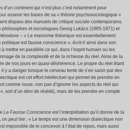
s d’un continent qui n’est plus c’est notamment pour
 pour asseoir les bases de sa « théorie psychosociologique »
asiment disparu des manuels de critique sociale contemporains.
les philosophes et sociologues Georg Lukács (1885-1971) et
térodoxe – « Le marxisme théorique est essentiellement
politique est fausse conscience », écrit-il ainsi dans son
à mettre en parallèle ce qui, dans l’esprit humain ou les
mmage de la complexité et de la richesse du réel. Ainsi de la
ée de nos jours en quasi-déshérence. Le propre du réel étant
 il y a danger lorsque le cerveau tente de s’en saisir par des
alectique est cet effort intellectuel qui permet de prendre en
xant comme issue, non pas d’ignorer les aspects du réel qui
», soit d’un déni de réalité), mais de les prendre en compte
de
La Fausse Conscience
est l’interprétation qu’il donne de la
 on peut lire : « Le temps est une dimension dialectique non
st impossible de le concevoir à l’état de repos, mais aussi