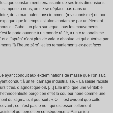
alectique constamment renaissante de ses trois dimensions :
et s’impose à nous, on ne se déplace pas dans un
istoire, de la manipuler consciemment (révisionnisme) ou non
 explique que le temps est alors contaminé par un élément
, nous dit Gabel, un plan sur lequel tous les mouvements
c’est la porte ouverte à un monde réifié, à un « rationalisme
et d’ “après” n’ont plus de valeur absolue, et qui autorise par
ments “à l’heure zéro”, et les remaniements
ex-post facto
e ayant conduit aux exterminations de masse que l’on sait,
t conduit à un tel carnage industrialisé. « La saisie raciste
s titres, diagnostique-t-il. […] Elle implique une véritable
; l’ethnocentriste perçoit en effet la couleur noire comme une
nt du stigmate, il poursuit : « Or, il est évident que cette
evant ; ce n’est pas le noir qui est essentiellement
raciste et qui perçoit en conséquence. » Par ce jeu