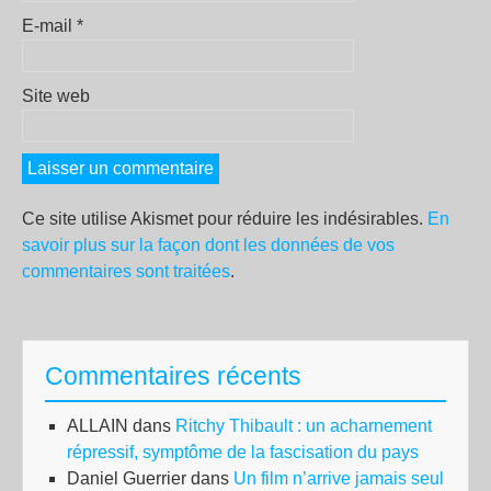
E-mail
*
Site web
Ce site utilise Akismet pour réduire les indésirables.
En
savoir plus sur la façon dont les données de vos
commentaires sont traitées
.
Commentaires récents
ALLAIN
dans
Ritchy Thibault : un acharnement
répressif, symptôme de la fascisation du pays
Daniel Guerrier
dans
Un film n’arrive jamais seul