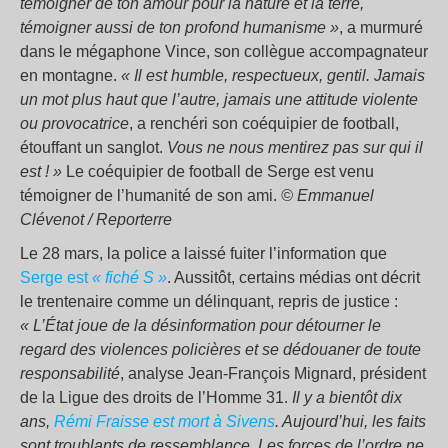
témoigner de ton amour pour la nature et la terre,
témoigner aussi de ton profond humanisme
»
, a murmuré
dans le mégaphone Vince, son collègue accompagnateur
en montagne.
«
Il est humble, respectueux, gentil. Jamais
un mot plus haut que l’autre, jamais une attitude violente
ou provocatrice
, a renchéri son coéquipier de football,
étouffant un sanglot.
Vous ne nous mentirez pas sur qui il
est
!
»
Le coéquipier de football de Serge est venu
témoigner de l’humanité de son ami.
© Emmanuel
Clévenot / Reporterre
Le 28 mars, la police a laissé fuiter l’information que
Serge est
«
fiché S
»
. Aussitôt, certains médias ont décrit
le trentenaire comme un délinquant, repris de justice :
«
L’État joue de la désinformation pour détourner le
regard des violences policières et se dédouaner de toute
responsabilité
, analyse Jean-François Mignard, président
de la Ligue des droits de l’Homme 31.
Il y a bientôt dix
ans,
Rémi Fraisse est mort à Sivens
. Aujourd’hui, les faits
sont troublants de ressemblance. Les forces de l’ordre ne