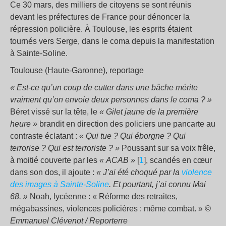
Ce 30 mars, des milliers de citoyens se sont réunis
devant les préfectures de France pour dénoncer la
répression policière. À Toulouse, les esprits étaient
tournés vers Serge, dans le coma depuis la manifestation
à Sainte-Soline.
Toulouse (Haute-Garonne), reportage
«
Est-ce qu’un coup de cutter dans une bâche mérite
vraiment qu’on envoie deux personnes dans le coma
?
»
Béret vissé sur la tête, le
«
Gilet jaune de la première
heure
»
brandit en direction des policiers une pancarte au
contraste éclatant :
«
Qui tue
? Qui éborgne
? Qui
terrorise
? Qui est terroriste
?
»
Poussant sur sa voix frêle,
à moitié couverte par les
«
ACAB
»
[
1
], scandés en cœur
dans son dos, il ajoute :
«
J’ai été choqué par la
violence
des images à Sainte-Soline
. Et pourtant, j’ai connu Mai
68.
»
Noah, lycéenne : «
Réforme des retraites,
mégabassines, violences policières : même combat.
»
©
Emmanuel Clévenot / Reporterre