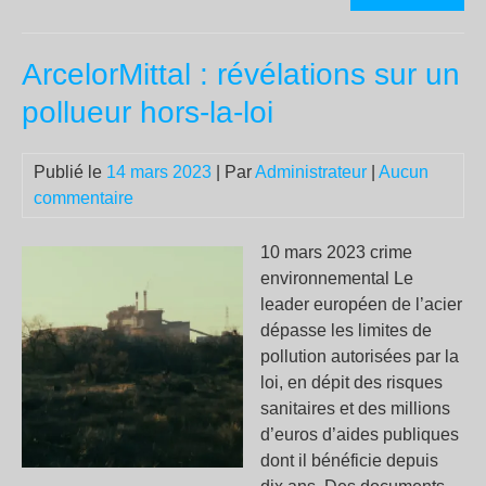
les
port
ArcelorMittal : révélations sur un
des
doc
pollueur hors-la-loi
aux
mar
Publié le
14 mars 2023
| Par
Administrateur
|
Aucun
la
commentaire
grè
coo
pou
10 mars 2023 crime
«
environnemental Le
tout
leader européen de l’acier
par
dépasse les limites de
»
pollution autorisées par la
loi, en dépit des risques
sanitaires et des millions
d’euros d’aides publiques
dont il bénéficie depuis