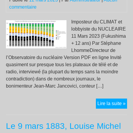
Tou
commentaire
et
tou
en
Imposteur du CLIMAT et
on
lobbyiste du NUCLEAIRE
con
11 Mars 2023 (Fukushima
!
+ 12 ans) Par Stéphane
LhommeDirecteur de
l’Observatoire du nucléaire Version PDF en ligne Invité
quasiment sur presque tous les plateaux de télé et de
radio, interviewé (la plupart du temps sans la moindre
contradiction) dans de nombreux journaux, le
bonimenteur Jean-Marc Jancovici, conteur […]
Le
Lire la suite »
ME
de
Le 9 mars 1883, Louise Michel
Jea
Ma