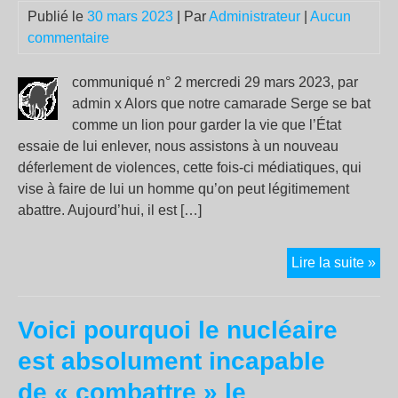
Publié le
30 mars 2023
| Par
Administrateur
|
Aucun
commentaire
communiqué n° 2 mercredi 29 mars 2023, par
admin x Alors que notre camarade Serge se bat
comme un lion pour garder la vie que l’État
essaie de lui enlever, nous assistons à un nouveau
déferlement de violences, cette fois-ci médiatiques, qui
vise à faire de lui un homme qu’on peut légitimement
abattre. Aujourd’hui, il est […]
À
Lire la suite »
pro
de
Voici pourquoi le nucléaire
la
con
est absolument incapable
pol
de « combattre » le
aut