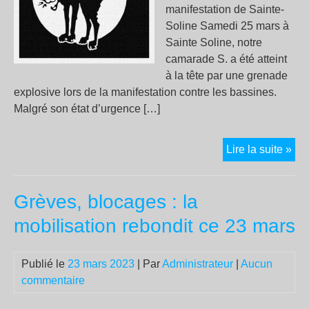
manifestation de Sainte-
Soline Samedi 25 mars à
Sainte Soline, notre
camarade S. a été atteint
à la tête par une grenade
explosive lors de la manifestation contre les bassines.
Malgré son état d’urgence […]
Co
Lire la suite »
au
suj
Grèves, blocages : la
de
S.,
mobilisation rebondit ce 23 mars
ca
au
Publié le
23 mars 2023
| Par
Administrateur
|
Aucun
pro
commentaire
vita
en