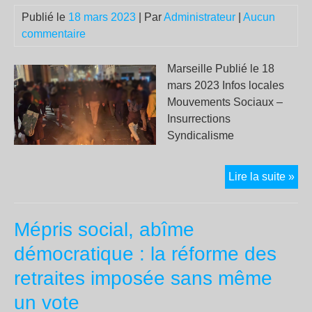
Publié le
18 mars 2023
| Par
Administrateur
|
Aucun
commentaire
Marseille Publié le 18
mars 2023 Infos locales
Mouvements Sociaux –
Insurrections
Syndicalisme
Le
Lire la suite »
Ser
d’O
Mépris social, abîme
de
la
démocratique : la réforme des
CG
retraites imposée sans même
pro
le
un vote
ME