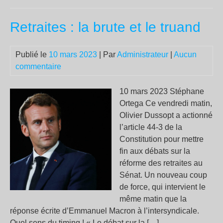
9 m
188
Retraites : la brute et le truand
Lou
Mic
bra
Publié le
10 mars 2023
| Par
Administrateur
|
Aucun
le
commentaire
dra
noi
10 mars 2023 Stéphane
da
Ortega Ce vendredi matin,
un
Olivier Dussopt a actionné
man
l’article 44-3 de la
par
Constitution pour mettre
fin aux débats sur la
réforme des retraites au
Sénat. Un nouveau coup
de force, qui intervient le
même matin que la
réponse écrite d’Emmanuel Macron à l’intersyndicale.
Quel sens du timing ! « Le débat sur la […]