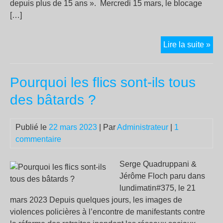
depuis plus de 15 ans ». Mercredi 15 mars, le blocage
[…]
Blo
Lire la suite »
act
:
Pourquoi les flics sont-ils tous
apr
le
des bâtards ?
49.
les
Publié le
22 mars 2023
| Par
Administrateur
|
1
étu
commentaire
rav
le
mo
Serge Quadruppani &
soc
Jérôme Floch paru dans
lundimatin#375, le 21
mars 2023 Depuis quelques jours, les images de
violences policières à l’encontre de manifestants contre