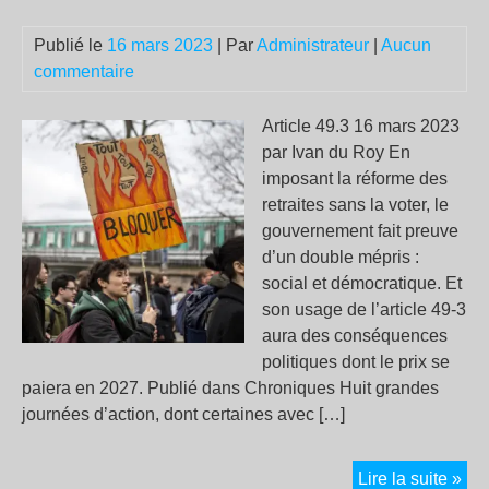
a
Publié le
16 mars 2023
| Par
Administrateur
|
Aucun
cou
commentaire
de
bât
Article 49.3 16 mars 2023
par Ivan du Roy En
imposant la réforme des
retraites sans la voter, le
gouvernement fait preuve
d’un double mépris :
social et démocratique. Et
son usage de l’article 49-3
aura des conséquences
politiques dont le prix se
paiera en 2027. Publié dans Chroniques Huit grandes
journées d’action, dont certaines avec […]
Mép
Lire la suite »