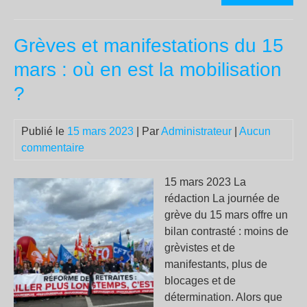
soc
ab
Grèves et manifestations du 15
dém
la
mars : où en est la mobilisation
réf
?
des
retr
im
Publié le
15 mars 2023
| Par
Administrateur
|
Aucun
san
commentaire
mê
un
15 mars 2023 La
vot
rédaction La journée de
grève du 15 mars offre un
bilan contrasté : moins de
grèvistes et de
manifestants, plus de
blocages et de
détermination. Alors que