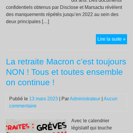
dix ans. Des documents
confidentiels obtenus par Disclose et Marsactu révèlent
des manquements répétés jusqu’en 2022 au sein des
deux principales […]
Arc
Lire la suite »
:
rév
La retraite Macron c’est toujours
sur
un
NON ! Tous et toutes ensemble
pol
on continue !
hor
la-
loi
Publié le
13 mars 2023
| Par
Administrateur
|
Aucun
commentaire
Avec le calendrier
législatif qui touche