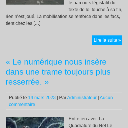
le parcours législatif du
texte de loi touche à sa fin,
rien n’est joué. La mobilisation se renforce dans les facs,
tient chez les […]
Grè
Lire la suite »
et
man
« Le numérique nous insère
du
15
dans une trame toujours plus
ma
resserrée. »
:
où
en
Publié le
14 mars 2023
| Par
Administrateur
|
Aucun
est
commentaire
la
mob
Entretien avec La
?
Quadrature du Net Le