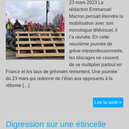
à
23 mars 2023 La
la
rédaction Emmanuel
sui
Macron pensait éteindre la
de
mobilisation avec son
la
monologue télévisuel, il
man
l’a ravivée. En cette
de
neuvième journée de
Sai
grève interprofessionnelle,
Sol
les blocages ne cessent
de se multiplier partout en
France et les taux de grévistes remontent. Une journée
du 23 mars qui redonne de l’élan aux opposants à la
réforme […]
Grè
Lire la suite »
blo
:
Digression sur une étincelle
la