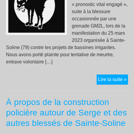
« pronostic vital engagé »,
suite à la blessure
occasionnée par une
grenade GM2L, lors de la
manifestation du 25 mars
2023 organisée à Sainte-
Soline (79) contre les projets de bassines irrigantes.
Nous avons porté plainte pour tentative de meurtre,
entrave volontaire […]
CO
Lire la suite »
des
par
À propos de la construction
de
SE
policière autour de Serge et des
autres blessés de Sainte-Soline