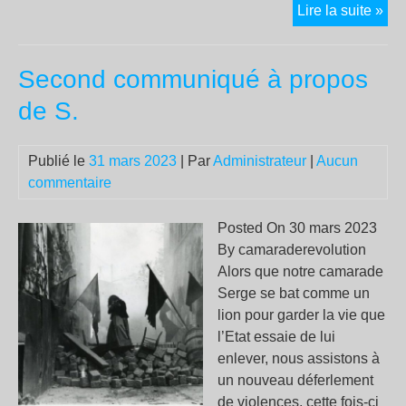
Con
Lire la suite »
le
SN
Second communiqué à propos
et
la
de S.
mili
de
Publié le
31 mars 2023
| Par
Administrateur
|
Aucun
la
commentaire
Jeu
et
de
Posted On 30 mars 2023
la
By camaraderevolution
soc
Alors que notre camarade
Les
Serge se bat comme un
seu
lion pour garder la vie que
sol
l’Etat essaie de lui
Abr
enlever, nous assistons à
No
un nouveau déferlement
à
de violences, cette fois-ci