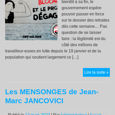
bientôt à sa fin, le
gouvernement espère
pouvoir passer en force
sur le dossier des retraites
dès cette semaine… Pas
question de se laisser
faire : la légitimité est du
côté des millions de
travailleur-euses en lutte depuis le 19 janvier et de la
population qui soutient largement ce […]
La
Lire la suite »
retr
Ma
Les MENSONGES de Jean-
c’e
tou
Marc JANCOVICI
NO
!
Publié le
12 mars 2023
| Par
Administrateur
|
Aucun