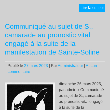
Ce
Lire la suite »
qu’i
s’e
Communiqué au sujet de S.,
pas
à
camarade au pronostic vital
Sai
engagé à la suite de la
Sol
manifestation de Sainte-Soline
Publié le
27 mars 2023
| Par
Administrateur
|
Aucun
commentaire
dimanche 26 mars 2023,
par admin x Communiqué
au sujet de S., camarade
au pronostic vital engagé
à la suite de la