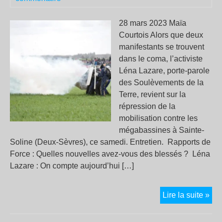
28 mars 2023 Maïa
Courtois Alors que deux
manifestants se trouvent
dans le coma, l’activiste
Léna Lazare, porte-parole
des Soulèvements de la
Terre, revient sur la
répression de la
mobilisation contre les
mégabassines à Sainte-
Soline (Deux-Sèvres), ce samedi. Entretien. Rapports de
Force : Quelles nouvelles avez-vous des blessés ? Léna
Lazare : On compte aujourd’hui […]
Rép
Lire la suite »
à
Sai