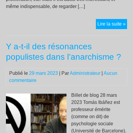
même indispensable, de regarder […]
Voi
Lire la suite »
po
le
Y a-t-il des résonances
nuc
est
populistes dans l’anarchisme ?
ab
inc
Publié le
29 mars 2023
| Par
Administrateur
|
Aucun
de
commentaire
« c
le
ch
Billet de blog 28 mars
cli
2023 Tomás Ibáñez est
professeur émérite
(comme on dit) de
psychologie sociale
(Université de Barcelone).