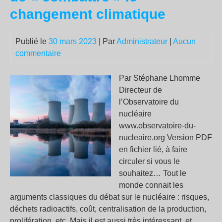
de
changement climatique
Ser
et
Publié le
30 mars 2023
| Par
Administrateur
|
Aucun
des
commentaire
aut
ble
Par Stéphane Lhomme
de
Directeur de
Sai
l’Observatoire du
Sol
nucléaire
www.observatoire-du-
nucleaire.org Version PDF
en fichier lié, à faire
circuler si vous le
souhaitez… Tout le
monde connait les
arguments classiques du débat sur le nucléaire : risques,
déchets radioactifs, coût, centralisation de la production,
prolifération, etc. Mais il est aussi très intéressant, et