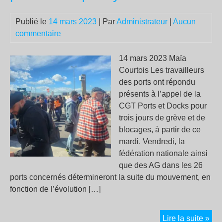
tou
plu
Publié le
14 mars 2023
| Par
Administrateur
|
Aucun
res
commentaire
14 mars 2023 Maïa
Courtois Les travailleurs
des ports ont répondu
présents à l’appel de la
CGT Ports et Docks pour
trois jours de grève et de
blocages, à partir de ce
mardi. Vendredi, la
fédération nationale ainsi
que des AG dans les 26
ports concernés détermineront la suite du mouvement, en
fonction de l’évolution […]
Da
Lire la suite »