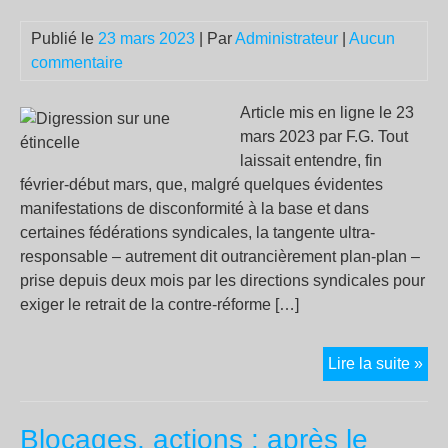
mob
reb
Publié le
23 mars 2023
| Par
Administrateur
|
Aucun
ce
commentaire
23
ma
Article mis en ligne le 23
mars 2023 par F.G. Tout
laissait entendre, fin
février-début mars, que, malgré quelques évidentes
manifestations de disconformité à la base et dans
certaines fédérations syndicales, la tangente ultra-
responsable – autrement dit outrancièrement plan-plan –
prise depuis deux mois par les directions syndicales pour
exiger le retrait de la contre-réforme […]
Dig
Lire la suite »
sur
un
Blocages, actions : après le
éti