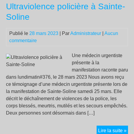
Ultraviolence policière à Sainte-
Sol
:
Soline
«
un
Publié le
28 mars 2023
| Par
Administrateur
|
Aucun
pol
commentaire
qui
vis
à
Une médecin urgentiste
ble
présente à la
et
manifestation raconte paru
tra
dans lundimatin#376, le 28 mars 2023 Nous avons reçu
»
ce témoignage d’une médecin urgentiste présente lors de
la manifestation de Sainte-Soline samedi 25 mars. Elle
décrit le déchaînement de violences de la police, les
corps blessés, meurtris, mutilés et les secours empêchés.
Deux personnes sont désormais dans […]
Ult
Lire la suite »