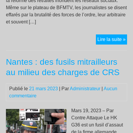
la réforme des retraites inondent les réseaux sociaux.
Même sur le plateau de BFMTV, les journalistes se disent
effarés par la brutalité des forces de l’ordre, leur arbitraire
et souvent […]
Pou
Lire la suite »
les
flic
Nantes : des fusils mitrailleurs
son
ils
au milieu des charges de CRS
tou
des
Publié le
21 mars 2023
| Par
Administrateur
|
Aucun
bât
commentaire
Mars 19, 2023 – Par
Contre Attaque Le HK
G36 est un fusil d’assaut
de la firme allemande