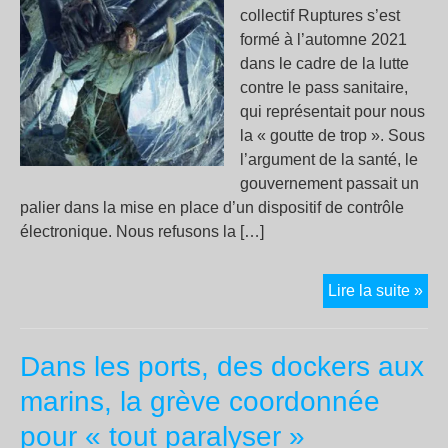
collectif Ruptures s’est
formé à l’automne 2021
dans le cadre de la lutte
contre le pass sanitaire,
qui représentait pour nous
la « goutte de trop ». Sous
l’argument de la santé, le
gouvernement passait un
palier dans la mise en place d’un dispositif de contrôle
électronique. Nous refusons la […]
« L
Lire la suite »
num
no
Dans les ports, des dockers aux
ins
da
marins, la grève coordonnée
un
pour « tout paralyser »
tra