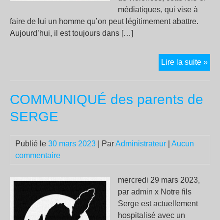
l’ob
médiatiques, qui vise à
Oui
faire de lui un homme qu’on peut légitimement abattre.
à
Aujourd’hui, il est toujours dans […]
l’Ob
Se
Lire la suite »
co
à
COMMUNIQUÉ des parents de
pro
de
SERGE
S.
Publié le
30 mars 2023
| Par
Administrateur
|
Aucun
commentaire
mercredi 29 mars 2023,
par admin x Notre fils
Serge est actuellement
hospitalisé avec un