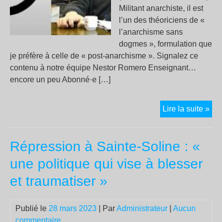
Militant anarchiste, il est
l’un des théoriciens de «
l’anarchisme sans
dogmes », formulation que
je préfère à celle de « post-anarchisme ». Signalez ce
contenu à notre équipe Nestor Romero Enseignant…
encore un peu Abonné·e […]
Y
Lire la suite »
a-
t-
Répression à Sainte-Soline : «
il
des
une politique qui vise à blesser
rés
et traumatiser »
pop
da
l’a
Publié le
28 mars 2023
| Par
Administrateur
|
Aucun
?
commentaire