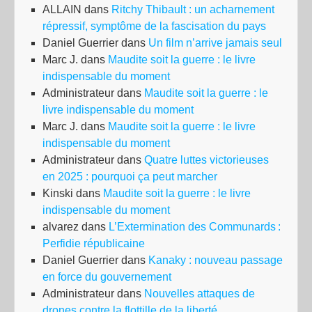
ALLAIN
dans
Ritchy Thibault : un acharnement
répressif, symptôme de la fascisation du pays
Daniel Guerrier
dans
Un film n’arrive jamais seul
Marc J.
dans
Maudite soit la guerre : le livre
indispensable du moment
Administrateur
dans
Maudite soit la guerre : le
livre indispensable du moment
Marc J.
dans
Maudite soit la guerre : le livre
indispensable du moment
Administrateur
dans
Quatre luttes victorieuses
en 2025 : pourquoi ça peut marcher
Kinski
dans
Maudite soit la guerre : le livre
indispensable du moment
alvarez
dans
L’Extermination des Communards :
Perfidie républicaine
Daniel Guerrier
dans
Kanaky : nouveau passage
en force du gouvernement
Administrateur
dans
Nouvelles attaques de
drones contre la flottille de la liberté