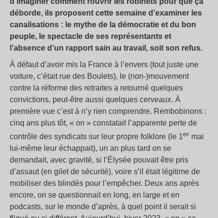
d’imaginer comment rouvrir les robinets pour que ça
déborde, ils proposent cette semaine d’examiner les
canalisations : le mythe de la démocratie et du bon
peuple, le spectacle de ses représentants et
l’absence d’un rapport sain au travail, soit son refus.
À défaut d’avoir mis la France à l’envers (tout juste une
voiture, c’était rue des Boulets), le (non-)mouvement
contre la réforme des retraites a retourné quelques
convictions, peut-être aussi quelques cerveaux. À
première vue c’est à n’y rien comprendre. Rembobinons :
cinq ans plus tôt, « on » constatait l’apparente perte de
er
contrôle des syndicats sur leur propre folklore (le 1
mai
lui-même leur échappait), un an plus tard on se
demandait, avec gravité, si l’Élysée pouvait être pris
d’assaut (en gilet de sécurité), voire s’il était légitime de
mobiliser des blindés pour l’empêcher. Deux ans après
encore, on se questionnait en long, en large et en
podcasts, sur le monde d’après, à quel point il serait si