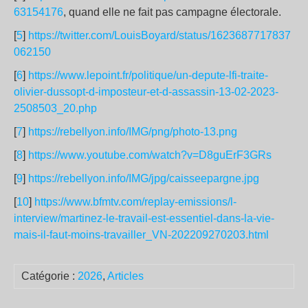
63154176
, quand elle ne fait pas campagne électorale.
[
5
]
https://twitter.com/LouisBoyard/status/1623687717837
062150
[
6
]
https://www.lepoint.fr/politique/un-depute-lfi-traite-
olivier-dussopt-d-imposteur-et-d-assassin-13-02-2023-
2508503_20.php
[
7
]
https://rebellyon.info/IMG/png/photo-13.png
[
8
]
https://www.youtube.com/watch?v=D8guErF3GRs
[
9
]
https://rebellyon.info/IMG/jpg/caisseepargne.jpg
[
10
]
https://www.bfmtv.com/replay-emissions/l-
interview/martinez-le-travail-est-essentiel-dans-la-vie-
mais-il-faut-moins-travailler_VN-202209270203.html
Catégorie :
2026
,
Articles