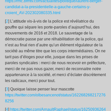
https://rmc.bfmtv.com/actualites/politique/laurent-berger-
candidat-a-la-presidentielle-a-gauche-certains-y-
croient_AV-202302080335.html
[
2
] L’attitude vis-à-vis de la police est révélatrice du
gouffre qui sépare les porte-paroles d’aujourd’hui, des
mouvements de 2016 et 2018. Le sauvetage de la
démocratie passe par une réhabilitation de la police, qui
n’est au final rien d’autre qu’un élément régulateur de la
société au même titre que les corps intermédiaires. On ne
tarit pas d’éloges pour elle, jusque dans les prises de
paroles syndicales : merci de nous recevoir en préfecture,
merci de ne pas nous gazer, merci de reconnaitre notre
appartenance à la société, et merci d’éclater discrètement
les radicaux, merci pour tout.
[
3
] Quoique laisse penser leur mascotte
https://twitter.com/olbesancenot/status/162268268217276
8256
[
4
]
https://twitter.com/ArnaultRaphael/status/16250936264