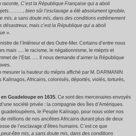
on raconte, C’est la République Française qui a aboli
ujets………, bien sûr l’esclavage a été absolument ignoble,
tre mis, a sans doute mis, dans des conditions extrêmement
ts désastreux, mais c’est la République qui a aboli
ue ».
stre de l’Intérieur et des Outre-Mer. Certains d’entre nous
rs mais …. le racisme, le négationnisme, le mépris et
ommet de l’Etat. …. Il nous demande d’aimer la République
aves.
en mesurer la hauteur du mépris affiché par M. DARMANIN
linagos, Africains, colonisés, déportés, violés, torturés,
t en Guadeloupe en 1635.
Ce sont des mercenaires envoyés
 d’une société privée : la compagnie des Îles d’Amériques.
rs guadeloupéens, le Peuple Kalinago, pour nous voler nos
e de millions de nos ancêtres Africains durant plus de deux
chesse de l’esclavage d’êtres humains. C’est ce que
peut-être mis, a sans doute mis, dans des conditions