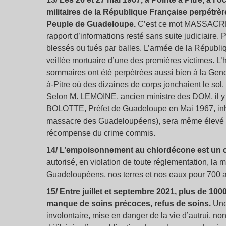
militaires de la République Française perpétrère
Peuple de Guadeloupe.
C’est ce mot MASSACRE 
rapport d’informations resté sans suite judiciaire
blessés ou tués par balles. L’armée de la Républi
veillée mortuaire d’une des premières victimes. L’
sommaires ont été perpétrées aussi bien à la Gen
à-Pitre où des dizaines de corps jonchaient le sol.
Selon M. LEMOINE, ancien ministre des DOM, il y e
BOLOTTE, Préfet de Guadeloupe en Mai 1967, inhu
massacre des Guadeloupéens), sera même élevé 
récompense du crime commis.
14/ L’empoisonnement au chlordécone est un c
autorisé, en violation de toute réglementation, la
Guadeloupéens, nos terres et nos eaux pour 700 
15/ Entre juillet et septembre 2021, plus de 1
manque de soins précoces, refus de soins.
Une 
involontaire, mise en danger de la vie d’autrui, n