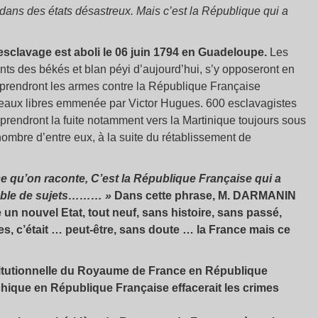
 dans des états désastreux. Mais c’est la République qui a
 l’esclavage est aboli le 06 juin 1794 en Guadeloupe.
Les
ts des békés et blan péyi d’aujourd’hui, s’y opposeront en
 prendront les armes contre la République Française
uveaux libres emmenée par Victor Hugues. 600 esclavagistes
prendront la fuite notamment vers la Martinique toujours sous
nombre d’entre eux, à la suite du rétablissement de
 ce qu’on raconte, C’est la République Française qui a
emble de sujets……… »
Dans cette phrase, M. DARMANIN
n nouvel Etat, tout neuf, sans histoire, sans passé,
mes, c’était … peut-être, sans doute … la France mais ce
stitutionnelle du Royaume de France en République
ique en République Française effacerait les crimes