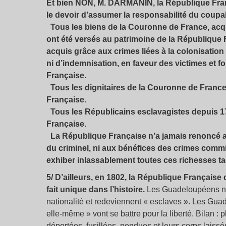
Et bien NON, M. DARMANIN, la République França
le devoir d’assumer la responsabilité du coupab
Tous les biens de la Couronne de France, acqui
ont été versés au patrimoine de la République 
acquis grâce aux crimes liées à la colonisation et
ni d’indemnisation, en faveur des victimes et f
Française.
Tous les dignitaires de la Couronne de France,
Française.
Tous les Républicains esclavagistes depuis 1
Française.
La République Française n’a jamais renoncé au 
du criminel, ni aux bénéfices des crimes commis. 
exhiber inlassablement toutes ces richesses t
5/ D’ailleurs, en 1802, la République Française
fait unique dans l’histoire.
Les Guadeloupéens ne 
nationalité et redeviennent « esclaves ». Les Gu
elle-même » vont se battre pour la liberté. Bilan 
déportées, fusillées, pendues et leurs corps laissés