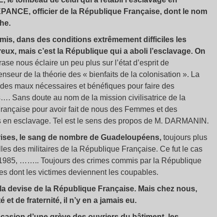
PANCE, officier de la République Française, dont le nom
phe.
 mis, dans des conditions extrêmement difficiles les
ux, mais c’est la République qui a aboli l’esclavage. On
ase nous éclaire un peu plus sur l’état d’esprit de
ur de la théorie des « bienfaits de la colonisation ». La
 des maux nécessaires et bénéfiques pour faire des
. Sans doute au nom de la mission civilisatrice de la
e Française pour avoir fait de nous des Femmes et des
s en esclavage. Tel est le sens des propos de M. DARMANIN.
rises, le sang de nombre de Guadeloupéens,
toujours plus
les des militaires de la République Française. Ce fut le cas
 1985, …….. Toujours des crimes commis par la République
es dont les victimes deviennent les coupables.
a devise de la République Française. Mais chez nous,
 et de fraternité, il n’y en a jamais eu.
’occasion d’une grève des ouvriers du bâtiment, les