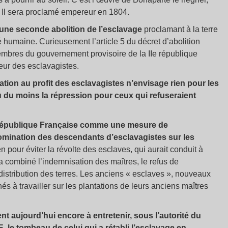
 Il sera proclamé empereur en 1804.
 une seconde abolition de l’esclavage
proclamant à la terre
té humaine. Curieusement l’article 5 du décret d’abolition
bres du gouvernement provisoire de la IIe république
eur des esclavagistes.
ation au profit des esclavagistes n’envisage rien pour les
du moins la répression pour ceux qui refuseraient
la République Française comme une mesure de
 domination des descendants d’esclavagistes sur les
n pour éviter la révolte des esclaves, qui aurait conduit à
 a combiné l’indemnisation des maîtres, le refus de
edistribution des terres. Les anciens « esclaves », nouveaux
s à travailler sur les plantations de leurs anciens maîtres
t aujourd’hui encore à entretenir, sous l’autorité du
ombeau de celui qui a rétabli l’esclavage en