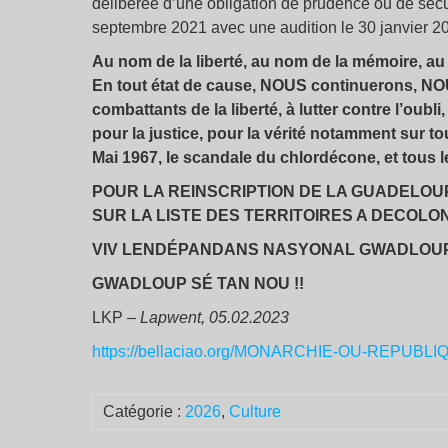
délibérée d’une obligation de prudence ou de sécur
septembre 2021 avec une audition le 30 janvier 2
Au nom de la liberté, au nom de la mémoire, a
En tout état de cause, NOUS continuerons, NO
combattants de la liberté, à lutter contre l’oubl
pour la justice, pour la vérité notamment sur t
Mai 1967, le scandale du chlordécone, et tous 
POUR LA REINSCRIPTION DE LA GUADELOU
SUR LA LISTE DES TERRITOIRES A DECOLO
VIV LENDÉPANDANS NASYONAL GWADLOUP
GWADLOUP SÉ TAN NOU !!
LKP –
Lapwent, 05.02.2023
https://bellaciao.org/MONARCHIE-OU-REPUB
Catégorie :
2026
,
Culture