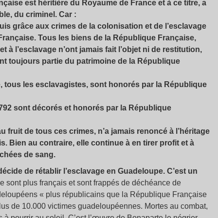
ise est héritière du Royaume de France et à ce titre, a
le, du criminel. Car :
s grâce aux crimes de la colonisation et de l’esclavage
Française. Tous les biens de la République Française,
 à l’esclavage n’ont jamais fait l’objet ni de restitution,
ont toujours partie du patrimoine de la République
 tous les esclavagistes, sont honorés par la République
792 sont décorés et honorés par la République
fruit de tous ces crimes, n’a jamais renoncé à l’héritage
Bien au contraire, elle continue à en tirer profit et à
achées de sang.
 décide de rétablir l’esclavage en Guadeloupe. C’est un
sont plus français et sont frappés de déchéance de
adeloupéens « plus républicains que la République Française
: plus de 10.000 victimes guadeloupéennes. Mortes au combat,
 à pourrir au soleil. C’est l’œuvre de Bonaparte le négrier,