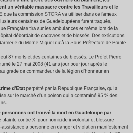
nt un véritable massacre contre les Travailleurs et le
que la commission STORA va utiliser dans ce fameux
. Plusieurs centaines de Guadeloupéens furent traqués,
que Française tira sur les ambulances et même lors de la
hôpital débordait de cadavres et de blessés. Des exécutions
darmerie du Morne Miquel qu’à la Sous-Préfecture de Pointe-
ut 87 morts et des centaines de blessés. Le Préfet Pierre
mé le 27 mai 2008 (41 ans jour pour jour après le
au grade de commandeur de la légion d’honneur en
rime d’Etat
perpétré par la République Française, qui a
 mise sur le marché d’un poison qui a contaminé 95 % des
ans.
000 personnes ont trouvé la mort en Guadeloupe par
plainte contre X, pour homicide involontaire, blessure
on-assistance à personne en danger et violation manifestement