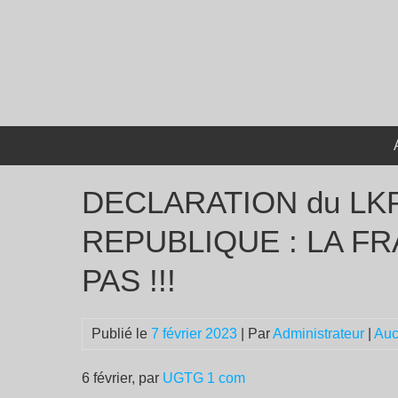
Passer
au
contenu
DECLARATION du LK
REPUBLIQUE : LA F
PAS !!!
Publié le
7 février 2023
| Par
Administrateur
|
Auc
6 février, par
UGTG
1 com