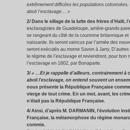
extrêmement difficiles les populations colonisées,
aboli l’esclavage… »
2/ Dans le sillage de la lutte des frères d’Haïti,
esclavagistes de Guadeloupe, arrière-grands-paren
se rangeant du côté de la couronne britannique et
naissante. Ils seront vaincus par l’armée des no
seront exécutés au morne Savon à Jarry. D’autres 
le régime de l’esclavage et reviendront, pour bon 
l’esclavage en 1802, par Bonaparte.
3/
« …Et je rappelle d’ailleurs, contrairement à
aboli l’esclavage, on entend souvent un ens
nous présente la République Française comme u
vierge de tout crime. En un mot, avant, les cri
n’était pas la République Française.
4/ Ainsi, d’après M. DARMANIN, l’évolution in
Française, la métamorphose du régime monarch
commis.