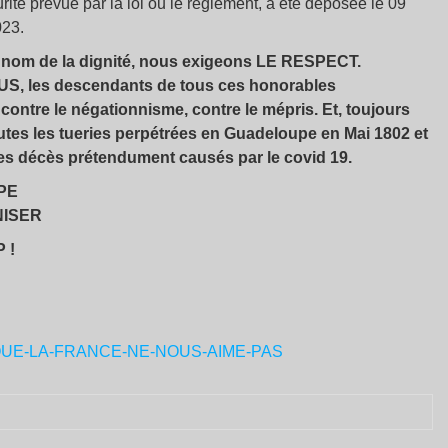
ité prévue par la loi ou le règlement, a été déposée le 09
023.
u nom de la dignité, nous exigeons LE RESPECT.
US, les descendants de tous ces honorables
i, contre le négationnisme, contre le mépris. Et, toujours
outes les tueries perpétrées en Guadeloupe en Mai 1802 et
les décès prétendument causés par le covid 19.
PE
NISER
 !
LIQUE-LA-FRANCE-NE-NOUS-AIME-PAS