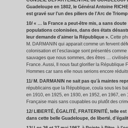
Guadeloupe en 1802, le Général Antoine RICHE
est gravé sur l’un des piliers de l’Arc de Triom
10/ « … la France a peut-être mis, a sans doute
populations colonisées, dans des états désastre
leur demande d’aimer la République ».
Cette phr
M. DARMANIN qui apparait comme un fervent défense
colonisation et l’esclavage sont présentés comme
sauvages que nous sommes, des êtres … civilisés…
France. Aussi, Il nous faut glorifier la Républiqu
Hommes car sans elle nous serions encore réduit
11/ M. DARMANIN ne sait pas qu’à maintes rep
républicains que la République, coula sous les bal
en 1910, en 1925, en 1930, en 1952, en 1967, en
Française mais sans coupables ou plutôt des crim
12/ LIBERTÉ, ÉGALITÉ, FRATERNITÉ, telle est l
dans cette belle Guadeloupe, de liberté, d’égalité
13/ Les 26 et 27 mai 1967, à Pointe à Pitre, à l