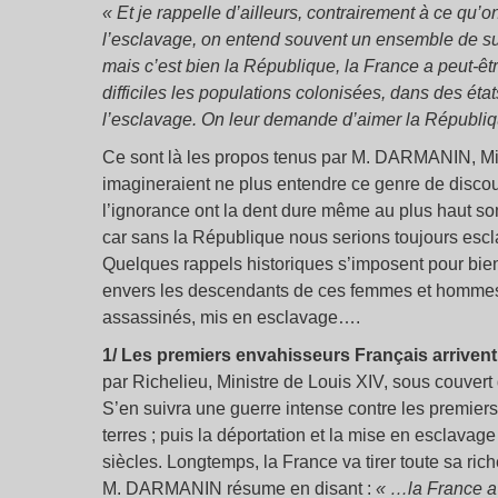
« Et je rappelle d’ailleurs, contrairement à ce qu’
l’esclavage, on entend souvent un ensemble de s
mais c’est bien la République, la France a peut-ê
difficiles les populations colonisées, dans des éta
l’esclavage. On leur demande d’aimer la Républiq
Ce sont là les propos tenus par M. DARMANIN, Mini
imagineraient ne plus entendre ce genre de discou
l’ignorance ont la dent dure même au plus haut s
car sans la République nous serions toujours escl
Quelques rappels historiques s’imposent pour bi
envers les descendants de ces femmes et hommes Ka
assassinés, mis en esclavage….
1/ Les premiers envahisseurs Français arriven
par Richelieu, Ministre de Louis XIV, sous couvert
S’en suivra une guerre intense contre les premie
terres ; puis la déportation et la mise en esclavag
siècles. Longtemps, la France va tirer toute sa ri
M. DARMANIN résume en disant :
« …la France a 