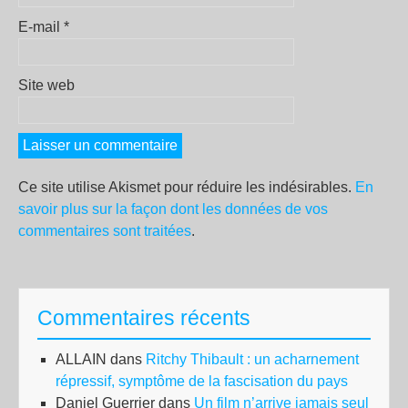
E-mail
*
Site web
Ce site utilise Akismet pour réduire les indésirables.
En
savoir plus sur la façon dont les données de vos
commentaires sont traitées
.
Commentaires récents
ALLAIN
dans
Ritchy Thibault : un acharnement
répressif, symptôme de la fascisation du pays
Daniel Guerrier
dans
Un film n’arrive jamais seul