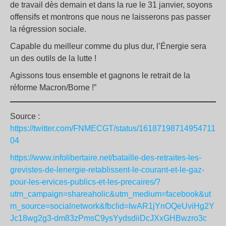
de travail dès demain et dans la rue le 31 janvier, soyons
offensifs et montrons que nous ne laisserons pas passer
la régression sociale.
Capable du meilleur comme du plus dur, l’Énergie sera
un des outils de la lutte !
Agissons tous ensemble et gagnons le retrait de la
réforme Macron/Borne !”
Source :
https://twitter.com/FNMECGT/status/16187198714954711
04
https://www.infolibertaire.net/bataille-des-retraites-les-
grevistes-de-lenergie-retablissent-le-courant-et-le-gaz-
pour-les-ervices-publics-et-les-precaires/?
utm_campaign=shareaholic&utm_medium=facebook&ut
m_source=socialnetwork&fbclid=IwAR1jYnOQeUviHg2Y
Jc18wg2g3-dm83zPmsC9ysYydsdiiDcJXxGHBwzro3c