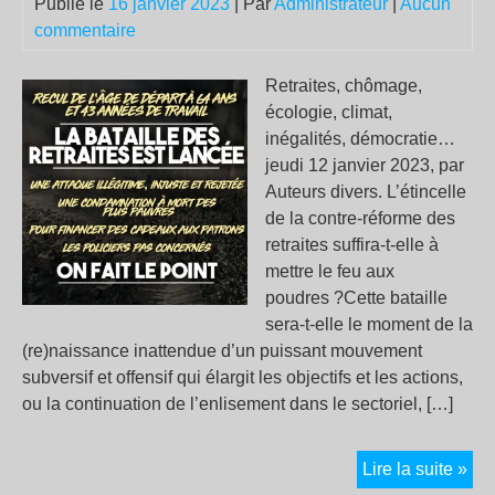
Publié le
16 janvier 2023
| Par
Administrateur
|
Aucun
commentaire
Retraites, chômage,
écologie, climat,
inégalités, démocratie…
jeudi 12 janvier 2023, par
Auteurs divers. L’étincelle
de la contre-réforme des
retraites suffira-t-elle à
mettre le feu aux
poudres ?Cette bataille
sera-t-elle le moment de la
(re)naissance inattendue d’un puissant mouvement
subversif et offensif qui élargit les objectifs et les actions,
ou la continuation de l’enlisement dans le sectoriel, […]
La
Lire la suite »
gue