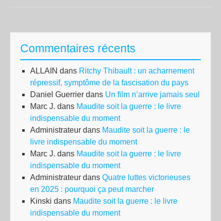
soc
est
déc
Commentaires récents
–
des
ALLAIN
dans
Ritchy Thibault : un acharnement
diz
répressif, symptôme de la fascisation du pays
de
Daniel Guerrier
dans
Un film n’arrive jamais seul
mil
Marc J.
dans
Maudite soit la guerre : le livre
de
indispensable du moment
per
Administrateur
dans
Maudite soit la guerre : le
«
e
livre indispensable du moment
col
Marc J.
dans
Maudite soit la guerre : le livre
en
indispensable du moment
fra
Administrateur
dans
Quatre luttes victorieuses
en 2025 : pourquoi ça peut marcher
Kinski
dans
Maudite soit la guerre : le livre
indispensable du moment