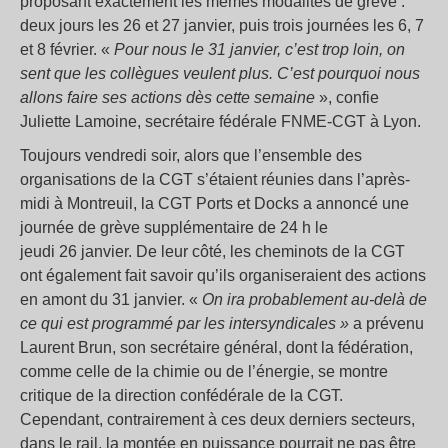
proposant exactement les mêmes modalités de grève :
deux jours les 26 et 27 janvier, puis trois journées les 6, 7
et 8 février. «
Pour nous le 31 janvier, c’est trop loin, on
sent que les collègues veulent plus. C’est pourquoi nous
allons faire ses actions dès cette semaine
», confie
Juliette Lamoine, secrétaire fédérale FNME-CGT à Lyon.
Toujours vendredi soir, alors que l’ensemble des
organisations de la CGT s’étaient réunies dans l’après-
midi à Montreuil, la CGT Ports et Docks a annoncé une
journée de grève supplémentaire de 24 h le
jeudi 26 janvier. De leur côté, les cheminots de la CGT
ont également fait savoir qu’ils organiseraient des actions
en amont du 31 janvier. «
On ira probablement au-delà de
ce qui est programmé par les intersyndicales
»
a prévenu
Laurent Brun, son secrétaire général, dont la fédération,
comme celle de la chimie ou de l’énergie, se montre
critique de la direction confédérale de la CGT.
Cependant, contrairement à ces deux derniers secteurs,
dans le rail, la montée en puissance pourrait ne pas être