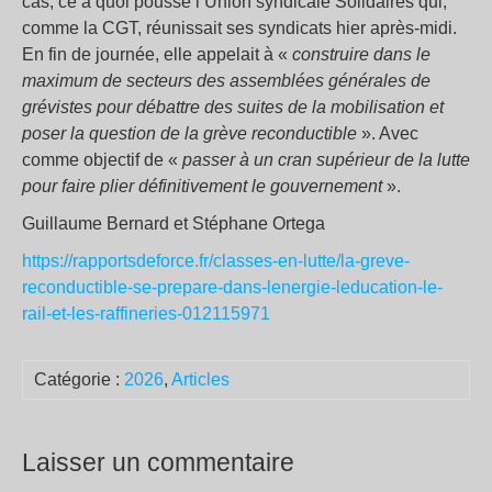
cas, ce à quoi pousse l’Union syndicale Solidaires qui,
comme la CGT, réunissait ses syndicats hier après-midi.
En fin de journée, elle appelait à «
construire dans le
maximum de secteurs des assemblées générales de
grévistes pour débattre des suites de la mobilisation et
poser la question de la grève reconductible
». Avec
comme objectif de «
passer à un cran supérieur de la lutte
pour faire plier définitivement le gouvernement
».
Guillaume Bernard et Stéphane Ortega
https://rapportsdeforce.fr/classes-en-lutte/la-greve-
reconductible-se-prepare-dans-lenergie-leducation-le-
rail-et-les-raffineries-012115971
Catégorie :
2026
,
Articles
Laisser un commentaire