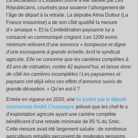
La déclaration d’Élisabeth Borne a été saluée par Les
Républicains, courtisés pour soutenir l’allongement de
l’âge de départ à la retraite. La députée Alma Dufour (La
France insoumise) a de son côté qualifié la mesure
d’« arnaque ». Et la Confédération paysanne lui a
consacré un communiqué cinglant. Les 1200 euros
minimum relèvent d’une annonce
« trompeuse et digne
d’une escroquerie à grande échelle
, écrit le syndicat
agricole.
Elle ne concerne que les carrières complètes à
43 ans de cotisation, contre 42 aujourd’hui, et laisse donc
de côté les carrières incomplètes ! Les paysannes et
paysans ont déjà vécu ces effets d’annonce suivis de
grande déception. »
Qu’en est-il ?
Entrée en vigueur en 2020, une
loi portée par le député
communiste André Chassaigne
prévoit que les chef·fe·s
d’exploitation agricole ayant une carrière complète
bénéficient d’une retraite minimale de 85 % du Smic.
Cette mesure avait été largement saluée : de nombreux
agriculteurs retraités perçoivent de modestes pensions,