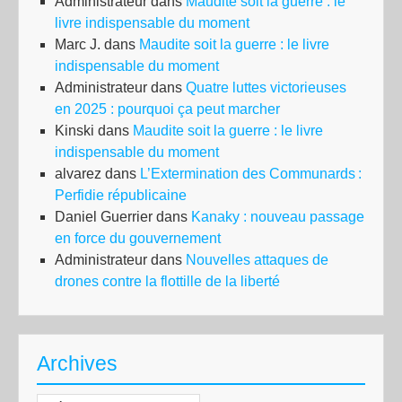
Administrateur
dans
Maudite soit la guerre : le
livre indispensable du moment
Marc J.
dans
Maudite soit la guerre : le livre
indispensable du moment
Administrateur
dans
Quatre luttes victorieuses
en 2025 : pourquoi ça peut marcher
Kinski
dans
Maudite soit la guerre : le livre
indispensable du moment
alvarez
dans
L’Extermination des Communards :
Perfidie républicaine
Daniel Guerrier
dans
Kanaky : nouveau passage
en force du gouvernement
Administrateur
dans
Nouvelles attaques de
drones contre la flottille de la liberté
Archives