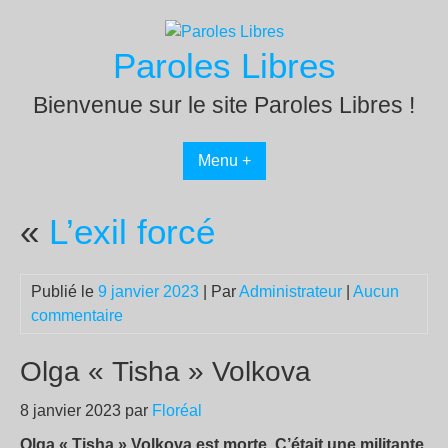
Passer
au
Paroles Libres
contenu
Bienvenue sur le site Paroles Libres !
Menu +
«
L’exil forcé
Publié le
9 janvier 2023
| Par
Administrateur
|
Aucun
commentaire
Olga « Tisha » Volkova
8 janvier 2023 par
Floréal
Olga « Tisha » Volkova est morte. C’était une militante