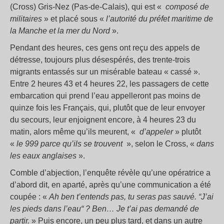
(Cross) Gris-Nez (Pas-de-Calais), qui est «
composé de
militaires
» et placé sous «
l’autorité du préfet maritime de
la Manche et la mer du Nord
».
Pendant des heures, ces gens ont reçu des appels de
détresse, toujours plus désespérés, des trente-trois
migrants entassés sur un misérable bateau « cassé ».
Entre 2 heures 43 et 4 heures 22, les passagers de cette
embarcation qui prend l’eau appelleront pas moins de
quinze fois les Français, qui, plutôt que de leur envoyer
du secours, leur enjoignent encore, à 4 heures 23 du
matin, alors même qu’ils meurent, «
d’appeler
» plutôt
«
le 999 parce qu’ils se trouvent
», selon le Cross, «
dans
les eaux anglaises
».
Comble d’abjection, l’enquête révèle qu’une opératrice a
d’abord dit, en aparté, après qu’une communication a été
coupée : «
Ah ben t’entends pas, tu seras pas sauvé. “J’ai
les pieds dans l’eau“ ? Ben… Je t’ai pas demandé de
partir.
» Puis encore, un peu plus tard, et dans un autre