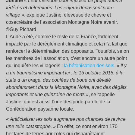
Justine
« Leur méthode pour imposer ce projet nous a
fédérés et déterminés. Les enjeux dépassent notre
village »
, explique Justine, éleveuse de chèvre et
cosecrétaire de l’association Montagne Noire avenir.
©Guy Pichard
L’Aude a été, comme le reste de la France, fortement
impacté par le dérèglement climatique et cela n’a fait que
renforcer la détermination des opposants. Toutefois, selon
les membres de l’association, c’est encore un autre point
qui inquiète les villageois :
la bétonisation des sols
.
« Il y
a un traumatisme important ici : le 15 octobre 2018, à la
suite d’un orage, des coulées de boue ont dévalé
abondamment dans la Montagne Noire, avec des dégâts
importants et une quinzaine de morts »
, se rappelle
Justine, qui est aussi l’une des porte-parole de la
Confédération paysanne locale.
« Artificialiser les sols augmente nos chances de revivre
une telle catastrophe. »
En effet, ce sont environ 170
hectares de terres agricoles qui disparaîtraient.