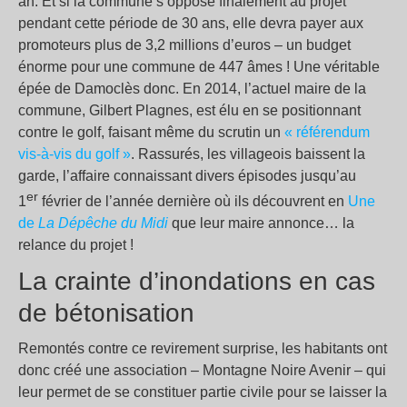
an. Et si la commune s’oppose finalement au projet
pendant cette période de 30 ans, elle devra payer aux
promoteurs plus de 3,2 millions d’euros – un budget
énorme pour une commune de 447 âmes ! Une véritable
épée de Damoclès donc. En 2014, l’actuel maire de la
commune, Gilbert Plagnes, est élu en se positionnant
contre le golf, faisant même du scrutin un
« référendum
vis-à-vis du golf »
. Rassurés, les villageois baissent la
garde, l’affaire connaissant divers épisodes jusqu’au
er
1
février de l’année dernière où ils découvrent en
Une
de
La Dépêche du Midi
que leur maire annonce… la
relance du projet !
La crainte d’inondations en cas
de bétonisation
Remontés contre ce revirement surprise, les habitants ont
donc créé une association – Montagne Noire Avenir – qui
leur permet de se constituer partie civile pour se laisser la