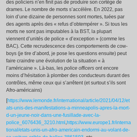
des policiers n’en finit pas de produire son cortège de
drames. Le nombre de morts s’accélère. En 2022, pas
loin d’une dizaine de personnes sont mortes, tuées par
des agents après des « refus d’obtempérer ». Si tous les
morts ne sont pas imputables à la BST, la plupart
viennent d’unités de police « d’exception » (comme les
BAC). Cette recrudescence des comportements de cow-
boys (je tire d’abord, je pose les questions ensuite) peut
faire craindre une évolution de la situation « à
l’américaine ». Là-bas, les
police
officers
ont encore
moins d’hésitation à plomber des conducteurs durant des
contrôles, même ceux qui s’arrêtent (et surtout s’ils sont
Afro-américains)
[
https://www.lemonde.fr/international/article/2021/04/12/et
ats-unis-des-manifestations-a-minneapolis-apres-la-mort-
d-un-jeune-noir-dans-une-fusillade-avec-la-
police_6076436_3210.html
,
https://www.europe1.fr/interna
tional/etats-unis-un-afro-americain-endormi-au-volant-de-