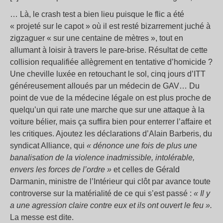
… Là, le crash test a bien lieu puisque le flic a été
« projeté sur le capot » où il est resté bizarrement juché à
zigzaguer « sur une centaine de mètres », tout en
allumant à loisir à travers le pare-brise. Résultat de cette
collision requalifiée allègrement en tentative d’homicide ?
Une cheville luxée en retouchant le sol, cinq jours d’ITT
généreusement alloués par un médecin de GAV… Du
point de vue de la médecine légale on est plus proche de
quelqu’un qui rate une marche que sur une attaque à la
voiture bélier, mais ça suffira bien pour enterrer l’affaire et
les critiques. Ajoutez les déclarations d’Alain Barberis, du
syndicat Alliance, qui
« dénonce une fois de plus une
banalisation de la violence inadmissible, intolérable,
envers les forces de l’ordre »
et celles de Gérald
Darmanin, ministre de l’Intérieur qui clôt par avance toute
controverse sur la matérialité de ce qui s’est passé :
« Il y
a une agression claire contre eux et ils ont ouvert le feu ».
La messe est dite.