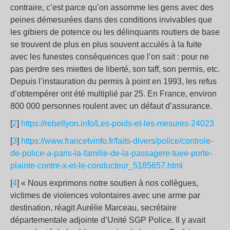
contraire, c’est parce qu’on assomme les gens avec des
peines démesurées dans des conditions invivables que
les gibiers de potence ou les délinquants routiers de base
se trouvent de plus en plus souvent acculés à la fuite
avec les funestes conséquences que l’on sait : pour ne
pas perdre ses miettes de liberté, son taff, son permis, etc.
Depuis l’instauration du permis à point en 1993, les refus
d’obtempérer ont été multiplié par 25. En France, environ
800 000 personnes roulent avec un défaut d’assurance.
[
2
]
https://rebellyon.info/Les-poids-et-les-mesures-24023
[
3
]
https://www.francetvinfo.fr/faits-divers/police/controle-
de-police-a-paris-la-famille-de-la-passagere-tuee-porte-
plainte-contre-x-et-le-conducteur_5185657.html
[
4
] « Nous exprimons notre soutien à nos collègues,
victimes de violences volontaires avec une arme par
destination, réagit Aurélie Marceau, secrétaire
départementale adjointe d’Unité SGP Police. Il y avait