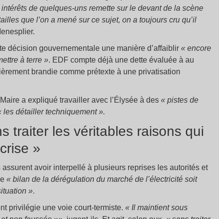
 intérêts de quelques-uns remette sur le devant de la scène
tailles que l’on a mené sur ce sujet, on a toujours cru qu’il
enesplier.
nte décision gouvernementale une manière d’affaiblir
«
encore
ettre à terre »
. EDF compte déjà une dette évaluée à au
lièrement brandie comme prétexte à une privatisation
aire a expliqué travailler avec l’Élysée à des
« pistes de
« les détailler techniquement
».
traiter les véritables raisons qui
crise »
surent avoir interpellé à plusieurs reprises les autorités et
le
« bilan de la dérégulation du marché de l’électricité soit
situation »
.
t privilégie une voie court-termiste.
« Il maintient sous