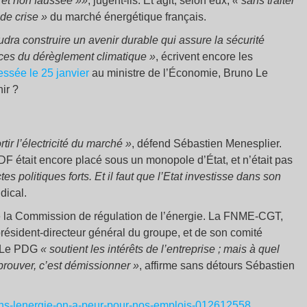
e et non faussée »»
, jugent-ils. Et agit, selon eux,
« sans traiter
 de crise »
du marché énergétique français.
audra construire un avenir durable qui assure la sécurité
ces du dérèglement climatique
»
, écrivent encore les
essée le 25 janvier
au ministre de l’Économie, Bruno Le
ir ?
sortir l’électricité du marché
»
, défend Sébastien Menesplier.
DF était encore placé sous un monopole d’État, et n’était pas
actes politiques forts. Et il faut que l’Etat investisse dans son
dical.
de la Commission de régulation de l’énergie. La FNME-CGT,
résident-directeur général du groupe, et de son comité
 . Le PDG
« soutient les intérêts de l’entreprise ; mais à quel
 prouver, c’est démissionner »
, affirme sans détours Sébastien
-dans-lenergie-on-a-peur-pour-nos-emplois-012612558