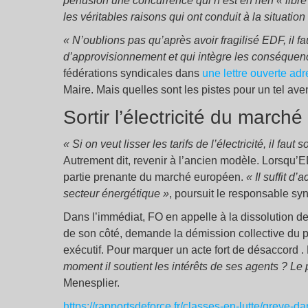
perfusion une concurrence qui n’est en rien « libr
les véritables raisons qui ont conduit à la situation
« N’oublions pas qu’après avoir fragilisé EDF, il f
d’approvisionnement et qui intègre les conséquen
fédérations syndicales dans
une lettre ouverte adr
Maire. Mais quelles sont les pistes pour un tel aven
Sortir l’électricité du marché
« Si on veut lisser les tarifs de l’électricité, il faut 
Autrement dit, revenir à l’ancien modèle. Lorsqu’E
partie prenante du marché européen.
«
Il suffit d’
secteur énergétique
»
, poursuit le responsable syn
Dans l’immédiat, FO en appelle à la dissolution 
de son côté, demande la démission collective du p
exécutif. Pour marquer un acte fort de désaccord
moment il soutient les intérêts de ses agents ? Le
Menesplier.
https://rapportsdeforce.fr/classes-en-lutte/greve