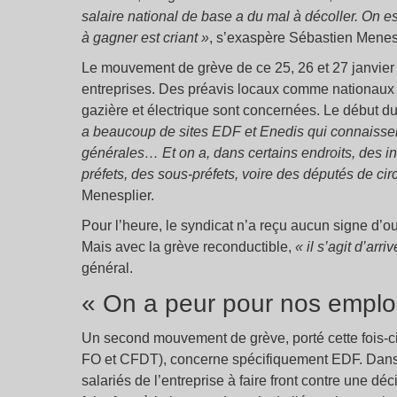
salaire national de base a du mal à décoller. On e
à gagner est criant »
, s’exaspère Sébastien Menespl
Le mouvement de grève de ce 25, 26 et 27 janvier 
entreprises. Des préavis locaux comme nationaux o
gazière et électrique sont concernées. Le début
a beaucoup de sites EDF et Enedis qui connaissen
générales… Et on a, dans certains endroits, des in
préfets, des sous-préfets, voire des députés de c
Menesplier.
Pour l’heure, le syndicat n’a reçu aucun signe d’o
Mais avec la grève reconductible,
« il s’agit d’arr
général.
« On a peur pour nos emplois
Un second mouvement de grève, porté cette fois-
FO et CFDT), concerne spécifiquement EDF. Dan
salariés de l’entreprise à faire front contre une d