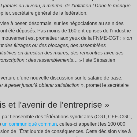
st jamais au niveau, a minima, de l’inflation ! Donc le manque
ier, secrétaire général de la fédération.
vise à peser, désormais, sur les négociations au sein des
nt été déposés. Pas moins de 160 entreprises de l’industrie
 du mouvement est prometteur aux yeux de la FNME-CGT :
« on
t des filtrages ou des blocages, des assemblées
itiatives en direction des maires, des rencontres avec des
irconscription ; des rassemblements…
»
liste Sébastien
uverture d’une nouvelle discussion sur le salaire de base.
iver à peser jusqu’à obtenir satisfaction »
, promet le secrétaire
 et l’avenir de l’entreprise »
ci par l’ensemble des fédérations syndicales (CGT, CFE-CGC,
s
un communiqué commun
, celles-ci appellent les 100 000
écision de l’État lourde de conséquences. Cette décision vise à