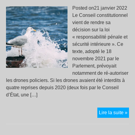
Posted on21 janvier 2022
Le Conseil constitutionnel
vient de rendre sa
décision sur la loi
« responsabilité pénale et
sécurité intérieure ». Ce
texte, adopté le 18
novembre 2021 par le
Parlement, prévoyait
notamment de ré-autoriser
les drones policiers. Si les drones avaient été interdits à
quatre reprises depuis 2020 (deux fois par le Conseil
d’État, une […]
Les
Lire la suite »
dro
pol
aut