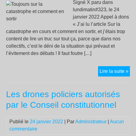
Signé X paru dans
lundimatin#323, le 24
janvier 2022 Appel à dons
« J’ai lu l’article Sur la
catastrophe en cours et comment en sortir, et j’étais trop
content de lire un truc sur tout ça, parce que dans nos
collectifs, c’est le déni de la situation qui prévaut et
l’évitement des débats ! Il faut foutre […]
Tou
Lire la suite »
sur
la
Les drones policiers autorisés
cat
et
par le Conseil constitutionnel
co
en
Publié le
24 janvier 2022
| Par
Administrateur
|
Aucun
sort
commentaire