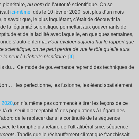
e planétaire,
au nom
de l’autorité scientifique. On se
ivait
ici-même
, dès le 10 février 2020, soit plus d’un mois
 savoir que, le plus inquiétant, c’était de découvrir la
de la légitimité scientifique permettait aux gouvernants de
mptitude et de la facilité avec laquelle, en quelques semaines,
 monde s’auto-enferma.
Pour évaluer aujourd’hui le rapport que
 scientifique, on ne peut perdre de vue le rôle qu’elle aura
e la peur à l’échelle planétaire.
[
4
]
 l’avis du… Ce mode de gouvernance reprend des techniques de
l. Non… , les perfectionne, les fusionne, les étend spatialement
s 2020,
on n’a même pas commencé à tirer les leçons de ce
-là du seuil d’acceptabilité des populations à l’égard des
 d’abord de le replacer dans la continuité de la séquence
 avec le triomphe planétaire de l’ultralibéralisme, séquence
sements
. Tandis que le réchauffement climatique franchissait