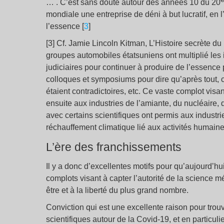
… . C’est sans doute autour des années 10 du 20
mondiale une entreprise de déni à but lucratif, en
l’essence [
3
]
[3] Cf. Jamie Lincoln Kitman, L’Histoire secrète du
groupes automobiles étatsuniens ont multiplié les i
judiciaires pour continuer à produire de l’essence 
colloques et symposiums pour dire qu’après tout, c
étaient contradictoires, etc. Ce vaste complot vis
ensuite aux industries de l’amiante, du nucléaire
avec certains scientifiques ont permis aux industriel
réchauffement climatique lié aux activités humaine
L’ère des franchissements
Il y a donc d’excellentes motifs pour qu’aujourd’hui
complots visant à capter l’autorité de la science mé
être et à la liberté du plus grand nombre.
Conviction qui est une excellente raison pour trou
scientifiques autour de la Covid-19, et en particulie