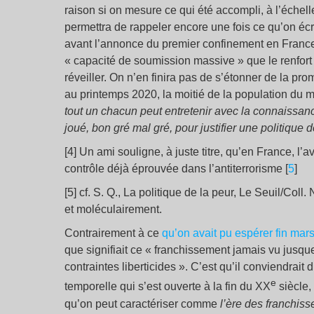
raison si on mesure ce qui été accompli, à l’échell
permettra de rappeler encore une fois ce qu’on écr
avant l’annonce du premier confinement en France, à
« capacité de soumission massive » que le renfort 
réveiller. On n’en finira pas de s’étonner de la pro
au printemps 2020, la moitié de la population du
tout un chacun peut entretenir avec la connaissance
joué, bon gré mal gré, pour justifier une politique d
[4] Un ami souligne, à juste titre, qu’en France,
contrôle déjà éprouvée dans l’antiterrorisme [
5
]
[5] cf. S. Q., La politique de la peur, Le Seuil/Col
et moléculairement.
Contrairement à ce
qu’on avait pu espérer fin mar
que signifiait ce « franchissement jamais vu jusque
contraintes liberticides ». C’est qu’il conviendrait
e
temporelle qui s’est ouverte à la fin du XX
siècle,
qu’on peut caractériser comme
l’ère des franchis