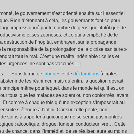
monté, le gouvernement s’est orienté ensuite sur l’essentiel
que. Rien d’étonnant à cela, les gouvernants font ce pour
antage impressionné par le nombre de gens qui, plutôt que de
 productivisme et ses zoonoses, et ce qui a empêché de le
la destruction de l’hôpital, embrayent sur la propagande
a responsabilité de la prolongation de la « crise sanitaire »
drait tout le mal. C’est une réalité indéniable : celles et
 les urgences, ne sont pas vaccinés [
1
]
pas… . Sous forme de
tribunes
et de
déclarations
à triples
abstenir de les réanimer, mais qu’enfin, la question devrait
u principe même pour lequel, dans le monde tel qu’il est, on
n pour tous, que les malades se soient ou non conformés, avant
s. Et comme à chaque fois qu’une exception s’imposerait au
suite s’étendre à l’infini. Car sur cette pente, rien
au de soins à apporter à quiconque ne se serait pas montrés
ogique : alcoolique, drogué, fumeur, conducteur ivre… Cette
peu de chance, dans l’immédiat, de se réaliser, aura au moins