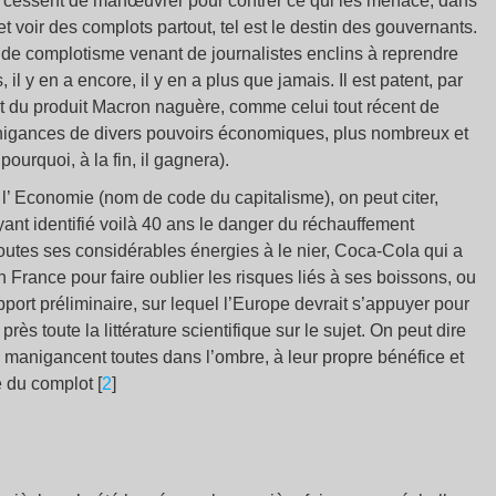
ne cessent de manœuvrer pour contrer ce qui les menace, dans
t voir des complots partout, tel est le destin des gouvernants.
 de complotisme venant de journalistes enclins à reprendre
il y en a encore, il y en a plus que jamais. Il est patent, par
t du produit Macron naguère, comme celui tout récent de
anigances de divers pouvoirs économiques, plus nombreux et
ourquoi, à la fin, il gagnera).
l’ Economie (nom de code du capitalisme), on peut citer,
yant identifié voilà 40 ans le danger du réchauffement
 toutes ses considérables énergies à le nier, Coca-Cola qui a
 France pour faire oublier les risques liés à ses boissons, ou
port préliminaire, sur lequel l’Europe devrait s’appuyer pour
près toute la littérature scientifique sur le sujet. On peut dire
 manigancent toutes dans l’ombre, à leur propre bénéfice et
e du complot [
2
]
e