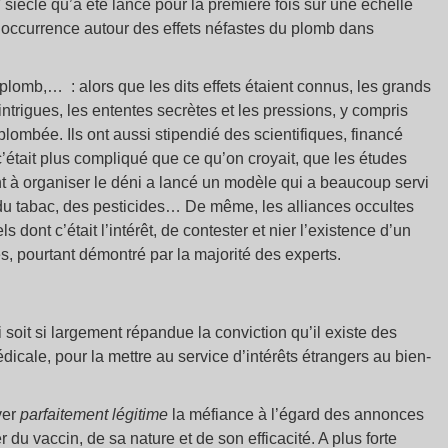
siècle qu’a été lancé pour la première fois sur une échelle
 l’occurrence autour des effets néfastes du plomb dans
 plomb,… : alors que les dits effets étaient connus, les grands
ntrigues, les ententes secrètes et les pressions, y compris
plombée. Ils ont aussi stipendié des scientifiques, financé
’était plus compliqué que ce qu’on croyait, que les études
ant à organiser le déni a lancé un modèle qui a beaucoup servi
, du tabac, des pesticides… De même, les alliances occultes
s dont c’était l’intérêt, de contester et nier l’existence d’un
s, pourtant démontré par la majorité des experts.
 soit si largement répandue la conviction qu’il existe des
dicale, pour la mettre au service d’intérêts étrangers au bien-
ver
parfaitement légitime
la méfiance à l’égard des annonces
r du vaccin, de sa nature et de son efficacité. A plus forte