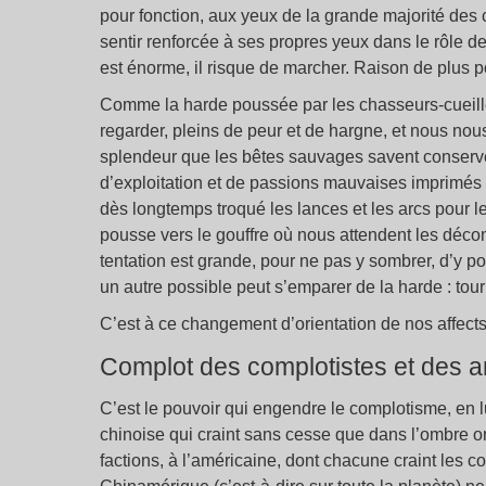
pour fonction, aux yeux de la grande majorité des c
sentir renforcée à ses propres yeux dans le rôle de 
est énorme, il risque de marcher. Raison de plus p
Comme la harde poussée par les chasseurs-cueilleu
regarder, pleins de peur et de hargne, et nous nou
splendeur que les bêtes sauvages savent conserver
d’exploitation et de passions mauvaises imprimés 
dès longtemps troqué les lances et les arcs pour 
pousse vers le gouffre où nous attendent les décomb
tentation est grande, pour ne pas y sombrer, d’y p
un autre possible peut s’emparer de la harde : tour
C’est à ce changement d’orientation de nos affects 
Complot des complotistes et des a
C’est le pouvoir qui engendre le complotisme, en lui
chinoise qui craint sans cesse que dans l’ombre o
factions, à l’américaine, dont chacune craint les c