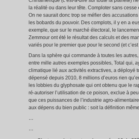
Chinamérique (c’est-à-dire sur toute la planète) 
la réalité ou dans leur tête. Comploter sans cesse e
On ne saurait donc trop se méfier des accusations
les bobards du pouvoir. Des complots, il y en a eus, 
exemple, que sur le marché électoral, le lancemen
Zemmour ont été le résultat des calculs et des m
variés pour le premier que pour le second (et c’est p
Dans la sphère qui commande à toutes les autres, 
entre mille autres exemples possibles, Total qui, a
climatique lié aux activités extractives, a déployé
dépensé depuis 2010, 8 millions d’euros rien qu’en
les lobbies du glyphosate qui ont obtenu que le rap
ré-autoriser l’utilisation de ce poison, exclue à peu 
que ces puissances de l’industrie agro-alimentaire
aux dépens du bien public : soit la définition mêm
…
…