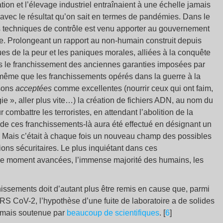
ation et l’élevage industriel entraînaient à une échelle jamais
 avec le résultat qu’on sait en termes de pandémies. Dans le
s techniques de contrôle est venu apporter au gouvernement
re. Prolongeant un rapport au non-humain construit depuis
ques de la peur et les paniques morales, alliées à la conquête
mis le franchissement des anciennes garanties imposées par
même que les franchissements opérés dans la guerre à la
isons
acceptées
comme excellentes (nourrir ceux qui ont faim,
e », aller plus vite…) la création de fichiers ADN, au nom du
 combattre les terroristes, en attendant l’abolition de la
 de ces franchissements-là aura été effectué en désignant un
 Mais c’était à chaque fois un nouveau champ des possibles
ions sécuritaires. Le plus inquiétant dans ces
 le moment avancées, l’immense majorité des humains, les
hissements doit d’autant plus être remis en cause que, parmi
RS CoV-2, l’hypothèse d’une fuite de laboratoire a de solides
ormais soutenue par
beaucoup de scientifiques
. [
6
]