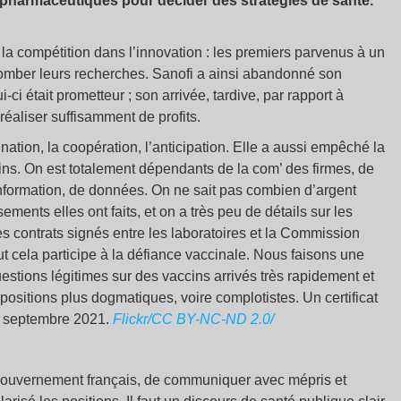
pharmaceutiques pour décider des stratégies de santé.
 la compétition dans l’innovation : les premiers parvenus à un
er tomber leurs recherches. Sanofi a ainsi abandonné son
-ci était prometteur
; son arrivée, tardive, par rapport à
réaliser suffisamment de profits.
tion, la coopération, l’anticipation. Elle a aussi empêché la
ins. On est totalement dépendants de la com’ des firmes, de
nformation, de données. On ne sait pas combien d’argent
ements elles ont faits, et on a très peu de détails sur les
es contrats signés entre les laboratoires et la Commission
ut cela participe à la défiance vaccinale. Nous faisons une
uestions légitimes sur des vaccins arrivés très rapidement et
s positions plus dogmatiques, voire complotistes.
Un certificat
n septembre 2021.
Flickr/CC BY-NC-ND 2.0/
 gouvernement français, de communiquer avec mépris et