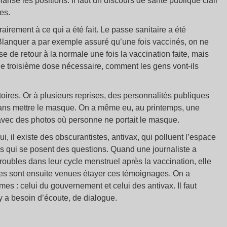
larisé les positions. Il faut un discours de santé publique clair
es.
airement à ce qui a été fait. Le passe sanitaire a été
lanquer a par exemple assuré qu’une fois vaccinés, on ne
de retour à la normale une fois la vaccination faite, mais
 troisième dose nécessaire, comment les gens vont-ils
ictoires. Or à plusieurs reprises, des personnalités publiques
sans mettre le masque. On a même eu, au printemps, une
avec des photos où personne ne portait le masque.
Oui, il existe des obscurantistes, antivax, qui polluent l’espace
ens qui se posent des questions. Quand une journaliste a
ubles dans leur cycle menstruel après la vaccination, elle
udes sont ensuite venues étayer ces témoignages. On a
es : celui du gouvernement et celui des antivax. Il faut
l y a besoin d’écoute, de dialogue.