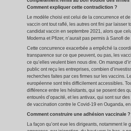
complètement remis au bon vouloir des firmes 
Comment expliquer cette contradiction
?
Le modèle choisi est celui de la concurrence et de
vaccin ont tout raflé, les autres ont fini par laiss
candidat vaccin en septembre 2021, alors que celui
Moderna et Pfizer, n’aurait pas permis à Sanofi de 
Cette concurrence exacerbée a empêché la coordina
transparence sur ce que peuvent, ou pas, les vacc
ce qu’elles veulent bien nous dire. On manque d’i
public ont reçu les entreprises, combien d’investiss
recherches faites par ces firmes sur les vaccins. L
européenne sont très difficilement accessibles. To
différence entre les hésitants, qui se posent des q
entourés d’opacité, et les antivax, qui sont sur de
de vaccination contre le Covid-19 en Ouganda, e
Comment construire une adhésion vaccinale
?
La façon qu’ont eue les dirigeants, notamment le