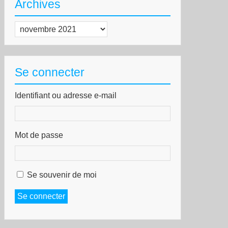
Archives
Archives
s
uvement
s
Se connecter
ets
unes
Identifiant ou adresse e-mail
medi
vembre
Mot de passe
Se souvenir de moi
Se connecter