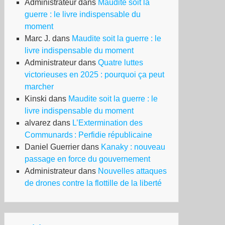
Administrateur
dans
Maudite soit la
guerre : le livre indispensable du
moment
Marc J.
dans
Maudite soit la guerre : le
livre indispensable du moment
Administrateur
dans
Quatre luttes
victorieuses en 2025 : pourquoi ça peut
marcher
Kinski
dans
Maudite soit la guerre : le
livre indispensable du moment
alvarez
dans
L’Extermination des
Communards : Perfidie républicaine
Daniel Guerrier
dans
Kanaky : nouveau
passage en force du gouvernement
Administrateur
dans
Nouvelles attaques
de drones contre la flottille de la liberté
pel
nifester
ur