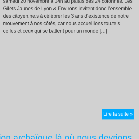
samedi 20 novembre à 14h au palais des 24 colonnes. Les
Gilets Jaunes de Lyon & Environs invitent donc l’ensemble
des citoyen.ne.s à célébrer les 3 ans d’existence de notre
mouvement à nos côtés, car nous accueillons tou.te.s
celles et ceux qui se battent pour un monde […]
Ap
Lire la suite »
à
ma
ion archaïque là où nous devrions
po