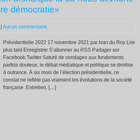
les
ire démocratie»
3
an
|
Aucun commentaire
du
mo
de
Présidentielle 2022 17 novembre 2021 par Ivan du Roy Lire
Gil
plus tard Enregistrer S’abonner au RSS Partager sur
Ja
Facebook Twitter Saturé de sondages aux fondements
sa
parfois douteux, le débat médiatique et politique se droitise
20
à outrance. À six mois de l’élection présidentielle, ce
no
constat ne reflète pas vraiment les évolutions de la société
française. Entretien. […]