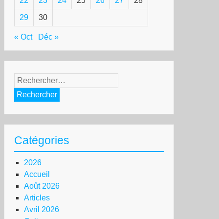
22
23
24
25
26
27
28
29
30
« Oct
Déc »
Rechercher :
lais
Catégories
ève
2026
Accueil
im
Août 2026
sse
Articles
Avril 2026
n