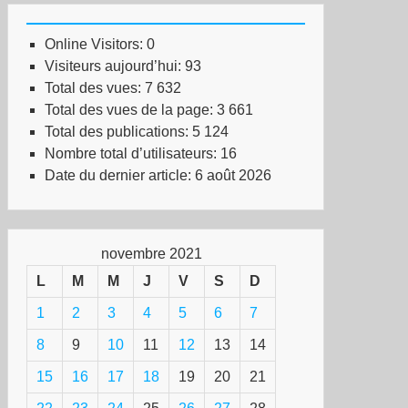
Online Visitors:
0
Visiteurs aujourd’hui:
93
ous
Total des vues:
7 632
ganisons
Total des vues de la page:
3 661
e
Total des publications:
5 124
ction
Nombre total d’utilisateurs:
16
chaïque
Date du dernier article:
6 août 2026
us
vrions
novembre 2021
venter
L
M
M
J
V
S
D
s
nières
1
2
3
4
5
6
7
8
9
10
11
12
13
14
re
mocratie»
15
16
17
18
19
20
21