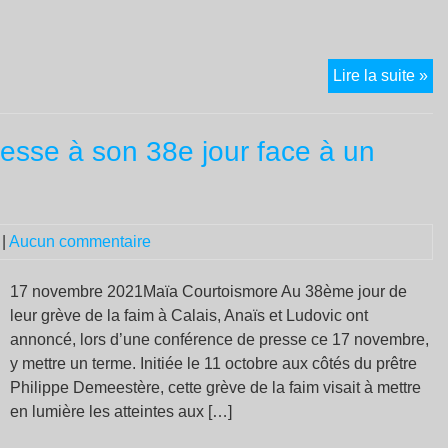
«N
Lire la suite »
or
un
 cesse à son 38e jour face à un
éle
ar
là
où
|
Aucun commentaire
no
de
in
17 novembre 2021Maïa Courtoismore Au 38ème jour de
de
leur grève de la faim à Calais, Anaïs et Ludovic ont
ma
annoncé, lors d’une conférence de presse ce 17 novembre,
de
y mettre un terme. Initiée le 11 octobre aux côtés du prêtre
fai
Philippe Demeestère, cette grève de la faim visait à mettre
dé
en lumière les atteintes aux […]