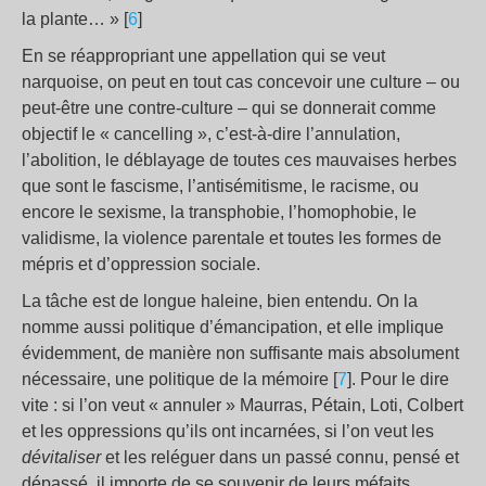
la plante… » [
6
]
En se réappropriant une appellation qui se veut
narquoise, on peut en tout cas concevoir une culture – ou
peut-être une contre-culture – qui se donnerait comme
objectif le « cancelling », c’est-à-dire l’annulation,
l’abolition, le déblayage de toutes ces mauvaises herbes
que sont le fascisme, l’antisémitisme, le racisme, ou
encore le sexisme, la transphobie, l’homophobie, le
validisme, la violence parentale et toutes les formes de
mépris et d’oppression sociale.
La tâche est de longue haleine, bien entendu. On la
nomme aussi politique d’émancipation, et elle implique
évidemment, de manière non suffisante mais absolument
nécessaire, une politique de la mémoire [
7
]. Pour le dire
vite : si l’on veut « annuler » Maurras, Pétain, Loti, Colbert
et les oppressions qu’ils ont incarnées, si l’on veut les
dévitaliser
et les reléguer dans un passé connu, pensé et
dépassé, il importe de se souvenir de leurs méfaits,