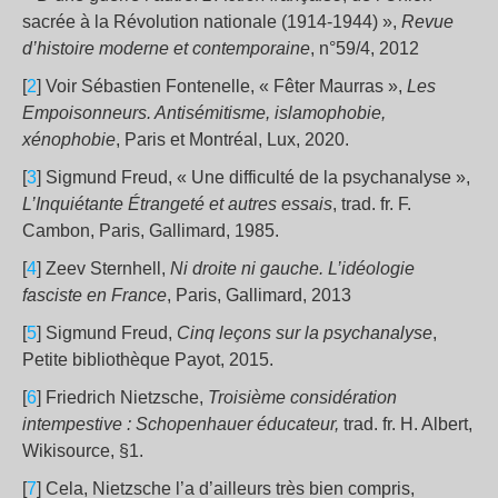
sacrée à la Révolution nationale (1914-1944) »,
Revue
d’histoire moderne et contemporaine
, n°59/4, 2012
[
2
] Voir Sébastien Fontenelle, « Fêter Maurras »,
Les
Empoisonneurs. Antisémitisme, islamophobie,
xénophobie
, Paris et Montréal, Lux, 2020.
[
3
] Sigmund Freud, « Une difficulté de la psychanalyse »,
L’Inquiétante Étrangeté et autres essais
, trad. fr. F.
Cambon, Paris, Gallimard, 1985.
[
4
] Zeev Sternhell,
Ni droite ni gauche. L’idéologie
fasciste en France
, Paris, Gallimard, 2013
[
5
] Sigmund Freud,
Cinq leçons sur la psychanalyse
,
Petite bibliothèque Payot, 2015.
[
6
] Friedrich Nietzsche,
Troisième considération
intempestive : Schopenhauer éducateur,
trad. fr. H. Albert,
Wikisource, §1.
[
7
] Cela, Nietzsche l’a d’ailleurs très bien compris,