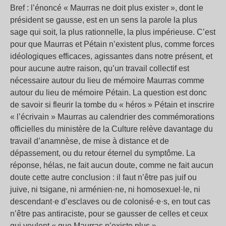
Bref : l’énoncé « Maurras ne doit plus exister », dont le
président se gausse, est en un sens la parole la plus
sage qui soit, la plus rationnelle, la plus impérieuse. C’est
pour que Maurras et Pétain n’existent plus, comme forces
idéologiques efficaces, agissantes dans notre présent, et
pour aucune autre raison, qu’un travail collectif est
nécessaire autour du lieu de mémoire Maurras comme
autour du lieu de mémoire Pétain. La question est donc
de savoir si fleurir la tombe du « héros » Pétain et inscrire
« l’écrivain » Maurras au calendrier des commémorations
officielles du ministère de la Culture relève davantage du
travail d’anamnèse, de mise à distance et de
dépassement, ou du retour éternel du symptôme. La
réponse, hélas, ne fait aucun doute, comme ne fait aucun
doute cette autre conclusion : il faut n’être pas juif ou
juive, ni tsigane, ni arménien·ne, ni homosexuel·le, ni
descendant·e d’esclaves ou de colonisé·e·s, en tout cas
n’être pas antiraciste, pour se gausser de celles et ceux
qui veulent « que Maurras n’existe plus ».