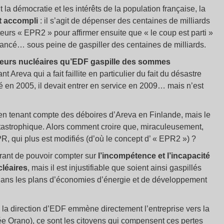
 la démocratie et les intérêts de la population française, la
it accompli
: il s’agit de dépenser des centaines de milliards
urs « EPR2 » pour affirmer ensuite que « le coup est parti »
lancé… sous peine de gaspiller des centaines de milliards.
cteurs nucléaires qu’EDF gaspille des sommes
t Areva qui a fait faillite en particulier du fait du désastre
 en 2005, il devait entrer en service en 2009… mais n’est
 en tenant compte des déboires d’Areva en Finlande, mais le
catastrophique. Alors comment croire que, miraculeusement,
R, qui plus est modifiés (d’où le concept d’ « EPR2 ») ?
surant de pouvoir compter sur
l’incompétence et l’incapacité
cléaires
, mais il est injustifiable que soient ainsi gaspillés
 dans les plans d’économies d’énergie et de développement
s, la direction d’EDF emmène directement l’entreprise vers la
mée Orano), ce sont les citoyens qui compensent ces pertes