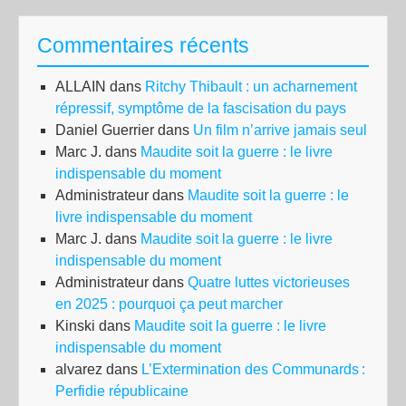
d’e
Commentaires récents
un
ga
ALLAIN
dans
Ritchy Thibault : un acharnement
bo
répressif, symptôme de la fascisation du pays
par
Daniel Guerrier
dans
Un film n’arrive jamais seul
son
Marc J.
dans
Maudite soit la guerre : le livre
élec
indispensable du moment
refl
Administrateur
dans
Maudite soit la guerre : le
à
livre indispensable du moment
l’e
Marc J.
dans
Maudite soit la guerre : le livre
dro
indispensable du moment
Administrateur
dans
Quatre luttes victorieuses
en 2025 : pourquoi ça peut marcher
Kinski
dans
Maudite soit la guerre : le livre
indispensable du moment
alvarez
dans
L’Extermination des Communards :
Perfidie républicaine