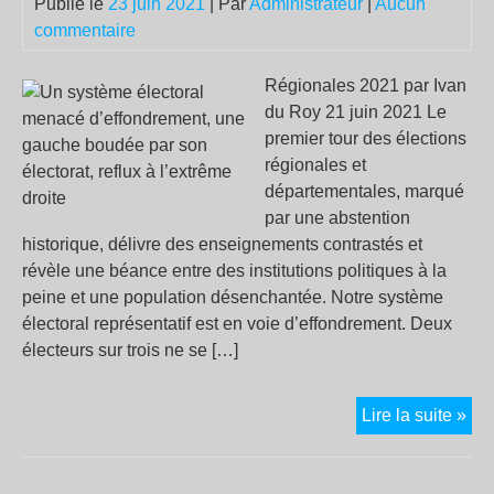
Publié le
23 juin 2021
| Par
Administrateur
|
Aucun
commentaire
Régionales 2021 par Ivan
du Roy 21 juin 2021 Le
premier tour des élections
régionales et
départementales, marqué
par une abstention
historique, délivre des enseignements contrastés et
révèle une béance entre des institutions politiques à la
peine et une population désenchantée. Notre système
électoral représentatif est en voie d’effondrement. Deux
électeurs sur trois ne se […]
Un
Lire la suite »
sys
éle
me