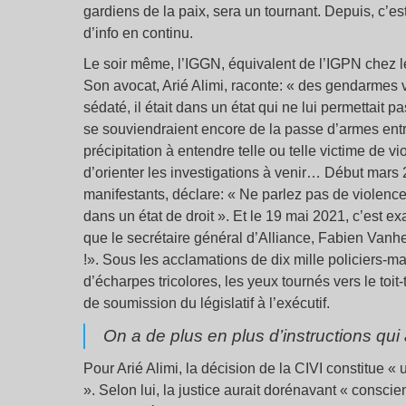
gardiens de la paix, sera un tournant. Depuis, c’est
d’info en continu.
Le soir même, l’IGGN, équivalent de l’IGPN chez l
Son avocat, Arié Alimi, raconte: « des gendarmes
sédaté, il était dans un état qui ne lui permettait 
se souviendraient encore de la passe d’armes entre
précipitation à entendre telle ou telle victime de vi
d’orienter les investigations à venir… Début mars
manifestants, déclare: « Ne parlez pas de violence
dans un état de droit ». Et le 19 mai 2021, c’est 
que le secrétaire général d’Alliance, Fabien Vanhem
!». Sous les acclamations de dix mille policiers-m
d’écharpes tricolores, les yeux tournés vers le to
de soumission du législatif à l’exécutif.
On a de plus en plus d’instructions qui
Pour Arié Alimi, la décision de la CIVI constitue « u
». Selon lui, la justice aurait dorénavant « consci