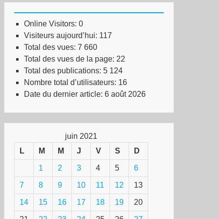
Online Visitors:
0
Visiteurs aujourd’hui:
117
Total des vues:
7 660
Total des vues de la page:
22
Total des publications:
5 124
Nombre total d’utilisateurs:
16
Date du dernier article:
6 août 2026
juin 2021
L
M
M
J
V
S
D
1
2
3
4
5
6
7
8
9
10
11
12
13
14
15
16
17
18
19
20