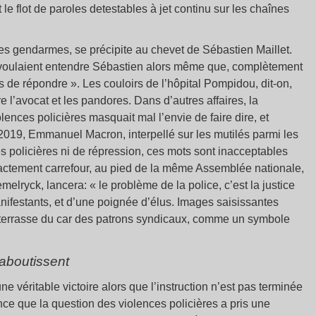
 le flot de paroles detestables à jet continu sur les chaînes
es gendarmes, se précipite au chevet de Sébastien Maillet.
 voulaient entendre Sébastien alors même que, complètement
pas de répondre ». Les couloirs de l’hôpital Pompidou, dit-on,
 l’avocat et les pandores. Dans d’autres affaires, la
olences policières masquait mal l’envie de faire dire, et
 2019, Emmanuel Macron, interpellé sur les mutilés parmi les
s policières ni de répression, ces mots sont inacceptables
exactement carrefour, au pied de la même Assemblée nationale,
elryck, lancera: « le problème de la police, c’est la justice
anifestants, et d’une poignée d’élus. Images saisissantes
it-terrasse du car des patrons syndicaux, comme un symbole
 aboutissent
ne véritable victoire alors que l’instruction n’est pas terminée
ence que la question des violences policières a pris une