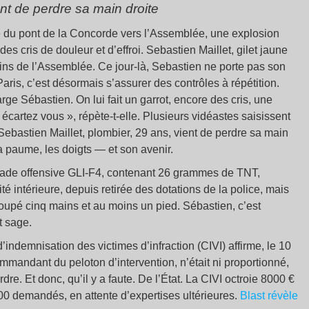
ent de perdre sa main droite
 du pont de la Concorde vers l’Assemblée, une explosion
 des cris de douleur et d’effroi. Sebastien Maillet, gilet jaune
dins de l’Assemblée. Ce jour-là, Sebastien ne porte pas son
 Paris, c’est désormais s’assurer des contrôles à répétition.
e Sébastien. On lui fait un garrot, encore des cris, une
artez vous », répète-t-elle. Plusieurs vidéastes saisissent
Sebastien Maillet, plombier, 29 ans, vient de perdre sa main
a paume, les doigts — et son avenir.
nade offensive GLI-F4, contenant 26 grammes de TNT,
 intérieure, depuis retirée des dotations de la police, mais
upé cinq mains et au moins un pied. Sébastien, c’est
t sage.
ndemnisation des victimes d’infraction (CIVI) affirme, le 10
 commandant du peloton d’intervention, n’était ni proportionné,
dre. Et donc, qu’il y a faute. De l’État. La CIVI octroie 8000 €
00 demandés, en attente d’expertises ultérieures.
Blast révèle