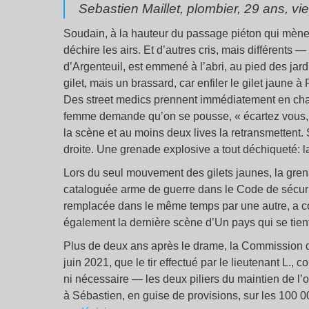
Sebastien Maillet, plombier, 29 ans, vi
Soudain, à la hauteur du passage piéton qui mène
déchire les airs. Et d’autres cris, mais différents —
d’Argenteuil, est emmené à l’abri, au pied des jar
gilet, mais un brassard, car enfiler le gilet jaune à
Des street medics prennent immédiatement en charg
femme demande qu’on se pousse, « écartez vous, éc
la scène et au moins deux lives la retransmettent. 
droite. Une grenade explosive a tout déchiqueté: l
Lors du seul mouvement des gilets jaunes, la gre
cataloguée arme de guerre dans le Code de sécurité
remplacée dans le même temps par une autre, a co
également la dernière scène d’Un pays qui se tien
Plus de deux ans après le drame, la Commission d’i
juin 2021, que le tir effectué par le lieutenant L.,
ni nécessaire — les deux piliers du maintien de l’or
à Sébastien, en guise de provisions, sur les 100 0