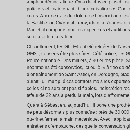
ampleur démocratique. On a de plus en plus d’instr
policiers et, maintenant, d’indemnisations ». Conc
cours. Aucune date de clôture de l’instruction n
la Bastille, ou Gwendal Leroy, idem, à Rennes, et 
Maillet, il comporte moultes expertises et audition
son caractère aléatoire.
Officiellement, les GLI-F4 ont été retirées de l’a
GM2L, censées être plus sûres. Côté police, les GL
Police nationale. Des milliers, à 40 euros pièce. 
néanmoins été conservées, ici ou là, « à titre de 
d’entraînement de Saint-Astier, en Dordogne, plaq
aurait, lui, multiplié ces derniers mois les expert
celles-ci ne seraient pas si fiables. Indiscrétion r
tefeur de 22 ans a perdu la main, lors d’affrontem
Quant à Sébastien, aujourd’hui, il porte une proth
ne peut désormais plus connaître : près de 30 000 
ouvrir et fermer la main mécanique. Avec l’applicati
entretiens d’embauche, dès que la conversation gl