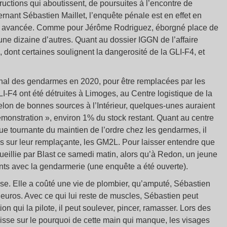
uctions qui aboutissent, de poursuites à l’encontre de
ernant Sébastien Maillet, l’enquête pénale est en effet en
’est avancée. Comme pour Jérôme Rodriguez, éborgné place de
une dizaine d’autres. Quant au dossier IGGN de l’affaire
s, dont certaines soulignent la dangerosité de la GLI-F4, et
rsenal des gendarmes en 2020, pour être remplacées par les
I-F4 ont été détruites à Limoges, au Centre logistique de la
Selon de bonnes sources à l’Intérieur, quelques-unes auraient
démonstration », environ 1% du stock restant. Quant au centre
ue tournante du maintien de l’ordre chez les gendarmes, il
ises sur leur remplaçante, les GM2L. Pour laisser entendre que
ecueillie par Blast ce samedi matin, alors qu’à Redon, un jeune
ents avec la gendarmerie (une enquête a été ouverte).
èse. Elle a coûté une vie de plombier, qu’amputé, Sébastien
euros. Avec ce qui lui reste de muscles, Sébastien peut
on qui la pilote, il peut soulever, pincer, ramasser. Lors des
isse sur le pourquoi de cette main qui manque, les visages