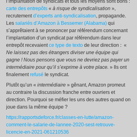
l’implantation de syndicats et tous les moyens sont bons :
carte des entrepôts
«
à risque de syndicalisation
»,
recrutement
d’experts anti-syndicalisation
, propagande.
Les
salariés d’Amazon à Bessemer (Alabama)
qui
s’apprêtaient à se prononcer par référendum concernant
l’implantation d’un syndicat par référendum dans leur
entrepôt recevaient
ce type de texto
de leur direction : «
Ne laissez pas des étrangers diviser une équipe qui
gagne ! Nous pensons que vous ne devriez pas payer un
intermédiaire pour qu’il s’exprime à votre place.
» Ils ont
finalement
refusé
le syndicat.
Plutôt qu’un «
intermédiaire
» gênant, Amazon promeut
au contraire la discussion franche entre ouvriers et
direction. Pourquoi se méfier les uns des autres quand on
joue dans la même équipe ?
https://rapportsdeforce.fr/classes-en-lutte/amazon-
comment-le-salarie-de-lannee-2020-sest-retrouve-
licencie-en-2021-061210536