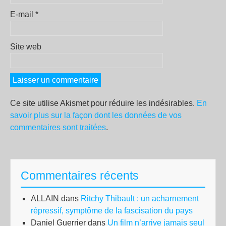
E-mail
*
Site web
Ce site utilise Akismet pour réduire les indésirables.
En
savoir plus sur la façon dont les données de vos
commentaires sont traitées
.
Commentaires récents
ALLAIN
dans
Ritchy Thibault : un acharnement
répressif, symptôme de la fascisation du pays
Daniel Guerrier
dans
Un film n’arrive jamais seul