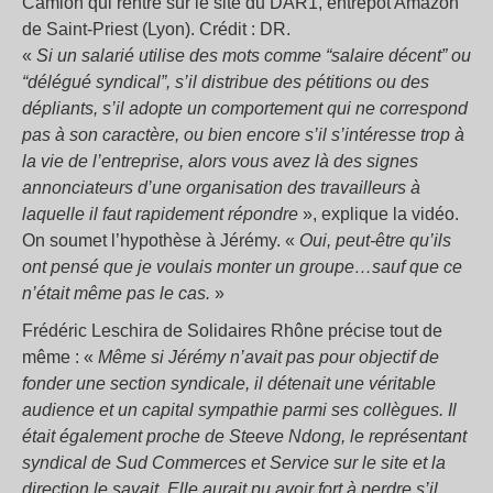
Camion qui rentre sur le site du DAR1, entrepôt Amazon
de Saint-Priest (Lyon). Crédit : DR.
«
Si un salarié utilise des mots comme “salaire décent” ou
“délégué syndical”, s’il distribue des pétitions ou des
dépliants, s’il adopte un comportement qui ne correspond
pas à son caractère, ou bien encore s’il s’intéresse trop à
la vie de l’entreprise, alors vous avez là des signes
annonciateurs d’une organisation des travailleurs à
laquelle il faut rapidement répondre
», explique la vidéo.
On soumet l’hypothèse à Jérémy. «
Oui, peut-être qu’ils
ont pensé que je voulais monter un groupe…sauf que ce
n’était même pas le cas.
»
Frédéric Leschira de Solidaires Rhône précise tout de
même : «
Même si Jérémy n’avait pas pour objectif de
fonder une section syndicale, il détenait une véritable
audience et un capital sympathie parmi ses collègues. Il
était également proche de Steeve Ndong, le représentant
syndical de Sud Commerces et Service sur le site et la
direction le savait. Elle aurait pu avoir fort à perdre s’il