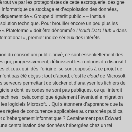
é à tout va par les protagonistes de cette escroquerie, désigne
on informatique de stockage et d’exploitation des données,
ridiquement de « Groupe d’intérêt public » – institué
 solution technique. Pour brouiller encore un peu plus les
ite « Plateforme » doit être dénommée
Health Data Hub
« dans
rnational », premier indice sérieux des intérêts
éation du consortium public-privé, ce sont essentiellement des
s qui, progressivement, définissent les contours du dispositif
es et ceux qui, dès l’origine, se sont opposés à ce projet de
’ont pas été déçus : tout d’abord, c’est le
cloud
de Microsoft
es serveurs permettant de stocker et d’analyser les fichiers de
giciels dont les codes ne sont pas publiques, ce qui interdit
machines ; cela complique également l’éventuelle migration
as les logiciels Microsoft… Qui s’étonnera d’apprendre que la
n des règles de concurrence applicables aux marchés publics,
ojet d’hébergement informatique ? Certainement pas Edward
une centralisation des données hébergées chez un tel