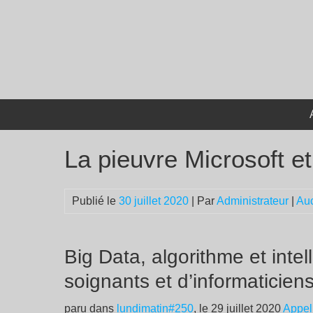
Passer
au
contenu
La pieuvre Microsoft e
Publié le
30 juillet 2020
| Par
Administrateur
|
Au
Big Data, algorithme et intelli
soignants et d’informaticie
paru dans
lundimatin#250
, le 29 juillet 2020
Appel