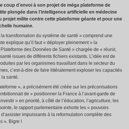
le coup d’envoi à son projet de méga plateforme de
e plongée dans l’intelligence artificielle en médecine
du projet milite contre cette plateforme géante et pour une
chelle humaine.
et à la transformation du système de santé » comprend une
xte explique qu’il faut « déployer pleinement » la
 « Plateforme des Données de Santé » chargée de « réunir,
anté issues de différents fichiers existants. L’idée est de
duites par les organismes travaillant dans le secteur du
es, c’est-à-dire de faire littéralement exploser les capacités
 la santé.
lateforme », a précisément été créée sur les préconisations
ambitionnait de « positionner la France à l’avant-garde de
nvestir » en priorité, à côté de l’éducation, l’agriculture, les
inte, le rapport parlementaire exhorte les « pouvoirs
 d’assister impuissants à la reformulation complète des
 ». Bigre !