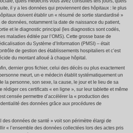
ociale, quels médecins vous avez consultés tels jours, quels
e, il y a les données qui proviennent des hôpitaux : le plus
 hôpitaux doivent établir un « résumé de sortie standardisé »
as de données, notamment la date de naissance du patient,
rtie et le diagnostic principal (les diagnostics sont codés,
e des maladies éditée par l’OMS). Cette grosse base de
calisation du Système d’Information (PMSI) – était
contrôle de gestion des établissements hospitaliers et c’est
décide du montant alloué à chaque hôpital.
fin, dernier gros fichier, celui des décès ou plus exactement
personne meurt, un·e médecin établit systématiquement un
de la personne, son sexe, la cause, le jour et le lieu de sa
 rédiger ces certificats « en ligne », sur leur tablette et même
 est censée permettre d’accélérer la « production des
nfidentialité des données grâce aux procédures de
al des données de santé » voit son périmètre élargi de
llir « l’ensemble des données collectées lors des actes pris