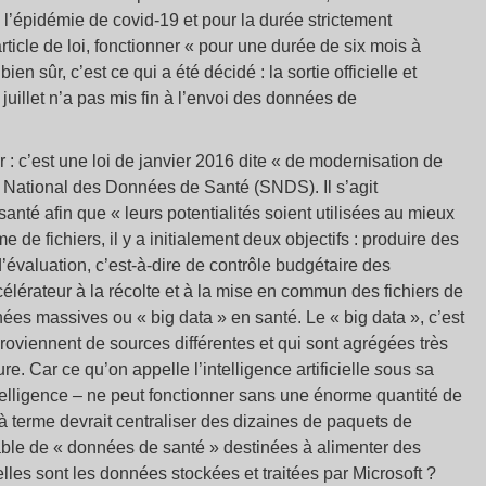
e l’épidémie de covid-19 et pour la durée strictement
rticle de loi, fonctionner « pour une durée de six mois à
ien sûr, c’est ce qui a été décidé : la sortie officielle et
 juillet n’a pas mis fin à l’envoi des données de
r : c’est une loi de janvier 2016 dite « de modernisation de
 National des Données de Santé (SNDS). Il s’agit
anté afin que « leurs potentialités soient utilisées au mieux
me de fichiers, il y a initialement deux objectifs : produire des
’évaluation, c’est-à-dire de contrôle budgétaire des
célérateur à la récolte et à la mise en commun des fichiers de
ées massives ou « big data » en santé. Le « big data », c’est
roviennent de sources différentes et qui sont agrégées très
. Car ce qu’on appelle l’intelligence artificielle
s
ous sa
telligence
–
ne peut fonctionner sans une énorme quantité de
à terme devrait centraliser des dizaines de paquets de
ssable de « données de santé » destinées à alimenter des
lles sont les données stockées et traitées par Microsoft ?