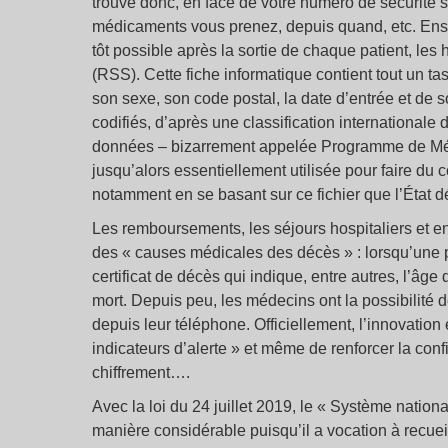
trouve donc, en face de votre numéro de sécurité s
médicaments vous prenez, depuis quand, etc. Ensuit
tôt possible après la sortie de chaque patient, les
(RSS). Cette fiche informatique contient tout un t
son sexe, son code postal, la date d’entrée et de so
codifiés, d’après une classification international
données – bizarrement appelée Programme de Médi
jusqu’alors essentiellement utilisée pour faire du 
notamment en se basant sur ce fichier que l’État 
Les remboursements, les séjours hospitaliers et en
des « causes médicales des décès » : lorsqu’une 
certificat de décès qui indique, entre autres, l’âge 
mort. Depuis peu, les médecins ont la possibilité de
depuis leur téléphone. Officiellement, l’innovation
indicateurs d’alerte » et même de renforcer la co
chiffrement….
Avec la loi du 24 juillet 2019, le « Système nation
manière considérable puisqu’il a vocation à recuei