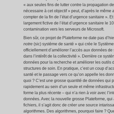
« aux seules fins de lutter contre la propagation d
nécessaire à cet objectif » peut, d’après le même a
compter de la fin de l’état d’urgence sanitaire ». Et b
largement fictive de l’état d’urgence sanitaire le 10
contamination vers les serveurs de Microsoft.
Bien sûr, ce projet de Plateforme ne date pas d’hie
notre
(sic) système de santé » qui crée le Système
officiellement d’améliorer l’accès aux données de s
dans l’intérêt de la collectivité ». Derrière ce systè
données pour la recherche et améliorer les outils d
structures de soin. En pratique, c’est un coup d’ac
santé et le passage vers ce qu’on appelle les donn
quoi ? C’est une grosse quantité de données qui p
rapidement au sein d’un seule et même infrastructure
forme la plus récente
–
qui n’a rien à voir avec l’in
données. Avec la nouvelle grosse Plateforme, qui 
fichiers, il s’agit donc de créer une source intari
algorithmes. Des algorithmes, pourquoi faire ? Que