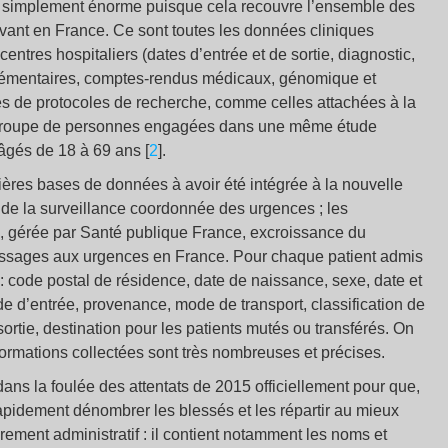
ut simplement énorme puisque cela recouvre l’ensemble des
vant en France. Ce sont toutes les données cliniques
centres hospitaliers (dates d’entrée et de sortie, diagnostic,
plémentaires, comptes-rendus médicaux, génomique et
s de protocoles de recherche, comme celles attachées à la
groupe de personnes engagées dans une même étude
âgés de 18 à 69 ans [
2
].
ières bases de données à avoir été intégrée à la nouvelle
de la surveillance coordonnée des urgences ; les
e, gérée par Santé publique France, excroissance du
passages aux urgences en France. Pour chaque patient admis
 : code postal de résidence, date de naissance, sexe, date et
e d’entrée, provenance, mode de transport, classification de
sortie, destination pour les patients mutés ou transférés. On
formations collectées sont très nombreuses et précises.
 dans la foulée des attentats de 2015 officiellement pour que,
 rapidement dénombrer les blessés et les répartir au mieux
rement administratif : il contient notamment les noms et